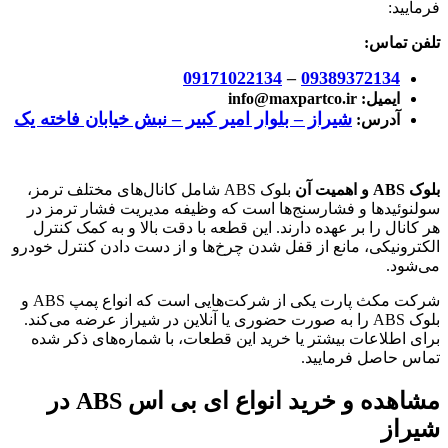
فرمایید:
تلفن تماس:
09171022134
–
09389372134
ایمیل:
info@maxpartco.ir
شیراز – بلوار امیر کبیر – نبش خیابان فاخته یک
آدرس:
بلوک ABS و اهمیت آن
بلوک ABS شامل کانال‌های مختلف ترمز،
سولنوئیدها و فشارسنج‌ها است که وظیفه مدیریت فشار ترمز در
هر کانال را بر عهده دارند. این قطعه با دقت بالا و به کمک کنترل
الکترونیکی، مانع از قفل شدن چرخ‌ها و از دست دادن کنترل خودرو
می‌شود.
شرکت مکث پارت یکی از شرکت‌هایی است که انواع پمپ ABS و
بلوک ABS را به صورت حضوری یا آنلاین در شیراز عرضه می‌کند.
برای اطلاعات بیشتر یا خرید این قطعات، با شماره‌های ذکر شده
تماس حاصل فرمایید.
مشاهده و خرید انواع ای بی اس ABS در
شیراز