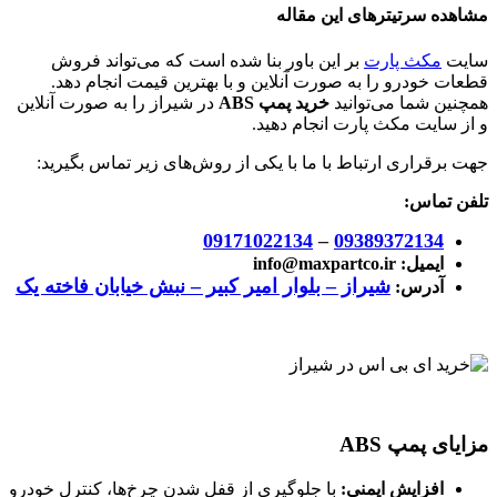
مشاهده سرتیترهای این مقاله
سایت
مکث پارت
بر این باور بنا شده است که می‌تواند فروش
قطعات خودرو را به صورت آنلاین و با بهترین قیمت انجام دهد.
همچنین شما می‌توانید
خرید پمپ ABS
در شیراز را به صورت آنلاین
و از سایت مکث پارت انجام دهید.
جهت برقراری ارتباط با ما با یکی از روش‌های زیر تماس بگیرید:
تلفن تماس:
09171022134
–
09389372134
ایمیل:
info@maxpartco.ir
شیراز – بلوار امیر کبیر – نبش خیابان فاخته یک
آدرس:
مزایای پمپ ABS
افزایش ایمنی:
با جلوگیری از قفل شدن چرخ‌ها، کنترل خودرو