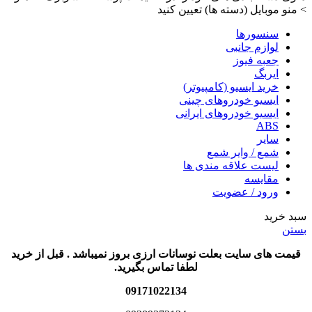
> منو موبایل (دسته ها) تعیین کنید
سنسورها
لوازم جانبی
جعبه فیوز
ایربگ
خرید ایسیو (کامپیوتر)
ایسیو خودروهای چینی
ایسیو خودروهای ایرانی
ABS
سایر
شمع / وایر شمع
لیست علاقه مندی ها
مقایسه
ورود / عضویت
سبد خرید
بستن
قیمت های سایت بعلت نوسانات ارزی بروز نمیباشد . قبل از خرید
لطفا تماس بگیرید.
09171022134