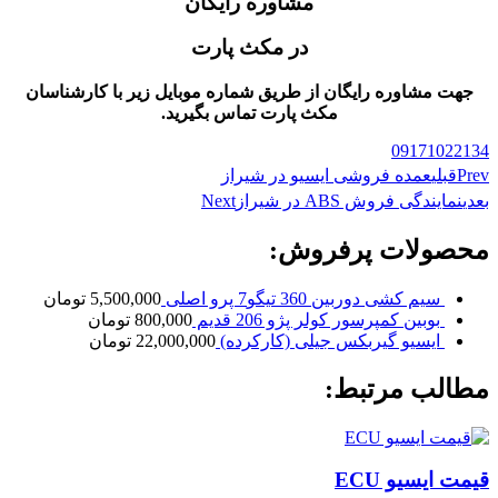
مشاوره رایگان
در مکث پارت
جهت مشاوره رایگان از طریق شماره موبایل زیر با کارشناسان
مکث پارت تماس بگیرید.
09171022134
Prev
قبلی
عمده فروشی ایسیو در شیراز
بعدی
نمایندگی فروش ABS در شیراز
Next
محصولات پرفروش:
سیم کشی دوربین 360 تیگو7 پرو اصلی
5,500,000
تومان
بوبین کمپرسور کولر پژو 206 قدیم
800,000
تومان
ایسیو گیربکس جیلی (کارکرده)
22,000,000
تومان
مطالب مرتبط:
قیمت ایسیو ECU