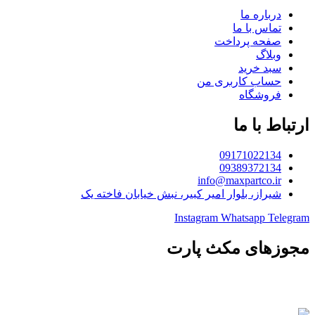
درباره ما
تماس با ما
صفحه پرداخت
وبلاگ
سبد خرید
حساب کاربری من
فروشگاه
ارتباط با ما
09171022134
09389372134
info@maxpartco.ir
شیراز، بلوار امیر کبیر، نبش خیابان فاخته یک
Instagram
Whatsapp
Telegram
مجوزهای مکث پارت