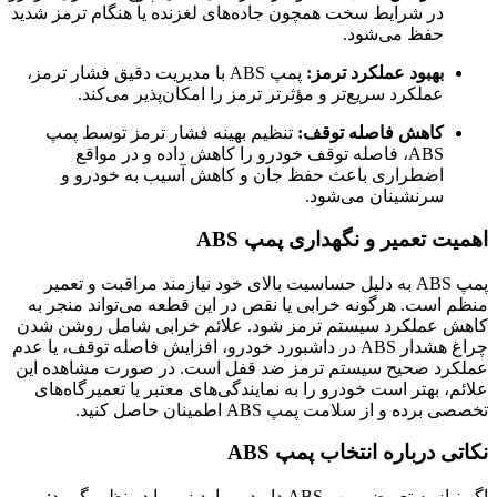
در شرایط سخت همچون جاده‌های لغزنده یا هنگام ترمز شدید
حفظ می‌شود.
بهبود عملکرد ترمز:
پمپ ABS با مدیریت دقیق فشار ترمز،
عملکرد سریع‌تر و مؤثرتر ترمز را امکان‌پذیر می‌کند.
کاهش فاصله توقف:
تنظیم بهینه فشار ترمز توسط پمپ
ABS، فاصله توقف خودرو را کاهش داده و در مواقع
اضطراری باعث حفظ جان و کاهش آسیب به خودرو و
سرنشینان می‌شود.
اهمیت تعمیر و نگهداری پمپ ABS
پمپ ABS به دلیل حساسیت بالای خود نیازمند مراقبت و تعمیر
منظم است. هرگونه خرابی یا نقص در این قطعه می‌تواند منجر به
کاهش عملکرد سیستم ترمز شود. علائم خرابی شامل روشن شدن
چراغ هشدار ABS در داشبورد خودرو، افزایش فاصله توقف، یا عدم
عملکرد صحیح سیستم ترمز ضد قفل است. در صورت مشاهده این
علائم، بهتر است خودرو را به نمایندگی‌های معتبر یا تعمیرگاه‌های
تخصصی برده و از سلامت پمپ ABS اطمینان حاصل کنید.
نکاتی درباره انتخاب پمپ ABS
اگر نیاز به تعویض پمپ ABS دارید، موارد زیر را در نظر بگیرید: