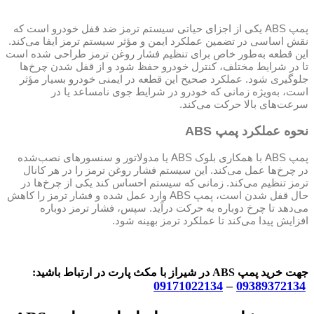
پمپ ABS یکی از اجزای حیاتی سیستم ترمز ضد قفل خودرو است که
نقش اساسی در تضمین عملکرد ایمن و مؤثر سیستم ترمز ایفا می‌کند.
این قطعه به‌طور خاص برای تنظیم فشار روغن ترمز طراحی شده است
تا در شرایط مختلف، کنترل خودرو حفظ شود و از قفل شدن چرخ‌ها
جلوگیری شود. عملکرد صحیح این قطعه در ایمنی خودرو بسیار مؤثر
است، به‌ویژه زمانی که خودرو در شرایط جوی نامساعد یا در
سرعت‌های بالا حرکت می‌کند.
نحوه عملکرد پمپ ABS
پمپ ABS با همکاری بلوک ABS یا مدولاتور و سنسورهای نصب‌شده
در چرخ‌ها عمل می‌کند. این سیستم فشار روغن ترمز را در هر کانال
ترمز تنظیم می‌کند. زمانی که سیستم احساس کند یکی از چرخ‌ها در
حال قفل شدن است، پمپ ABS وارد عمل شده و فشار ترمز را کاهش
می‌دهد تا چرخ دوباره به حرکت درآید. سپس، فشار ترمز دوباره
افزایش پیدا می‌کند تا عملکرد ترمز بهینه شود.
جهت خرید پمپ ABS در شیراز با مکث پارت در ارتباط باشید:
09171022134
–
09389372134