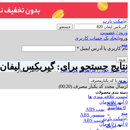
جستجو
ورود / عضویت
ورود
ایجاد یک حساب کاربری
منو
نام کاربری یا آدرس ایمیل
*
ورود
نتایج جستجو برای: گیربکس لیفان 820
رمز عبور خود را فراموش کرده اید؟
مرا به خاطر بسپار
ورود با کد یکبارمصرف
بستن
ارسال مجدد کد یکبار مصرف
(00:
20
)
دسته بندی محصولات
لیست علاقه مندی ها
0
آیتم
/
0
تومان
ABS
0
مقایسه
پمپ ABS
منو
سنسور ABS
یونیت ABS
0
آیتم
/
0
تومان
ایربگ