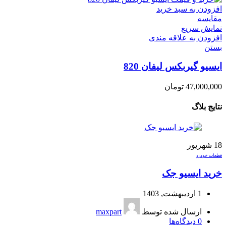
افزودن به سبد خرید
مقایسه
نمایش سریع
افزودن به علاقه مندی
بستن
ایسیو گیربکس لیفان 820
47,000,000
تومان
نتایج بلاگ
18
شهریور
قطعات خودرو
خرید ایسیو جک
1 اردیبهشت, 1403
ارسال شده توسط
maxpart
0
دیدگاه‌ها