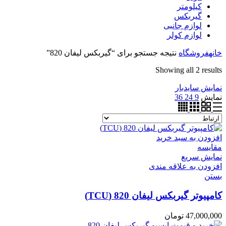
کیلومتر
گیربکس
لوازم جانبی
لوازم کولر
خانه
فروشگاه
نتیجه جستجو برای “گیربکس لیفان 820”
Showing all 2 results
نمایش سایدبار
نمایش
9
24
36
افزودن به سبد خرید
مقایسه
نمایش سریع
افزودن به علاقه مندی
بستن
کامپیوتر گیربکس لیفان 820 (TCU)
47,000,000
تومان