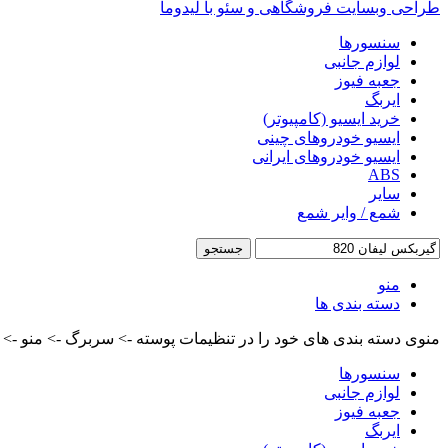
طراحی وبسایت فروشگاهی و سئو با لیدوما
سنسورها
لوازم جانبی
جعبه فیوز
ایربگ
خرید ایسیو (کامپیوتر)
ایسیو خودروهای چینی
ایسیو خودروهای ایرانی
ABS
سایر
شمع / وایر شمع
جستجو
منو
دسته بندی ها
منوی دسته بندی های خود را در تنظیمات پوسته -> سربرگ -> منو -> من
سنسورها
لوازم جانبی
جعبه فیوز
ایربگ