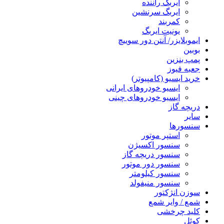
ایربگ راننده
ایربگ سرنشین
کمربند
یونیت ایربگ
ایموبلایزر/ آنتن دور سوییچ
بوبین
پمپ بنزین
جعبه فیوز
خرید ایسیو (کامپیوتر)
ایسیو خودروهای ایرانی
ایسیو خودروهای چینی
دریچه گاز
سایر
سنسورها
استپر موتور
سنسور اکسیژن
سنسور دریچه گاز
سنسور دور موتور
سنسور کیلومتر
سنسور منیفولد
سوزن انژکتور
شمع / وایر شمع
کلید چرخشی
کوئل