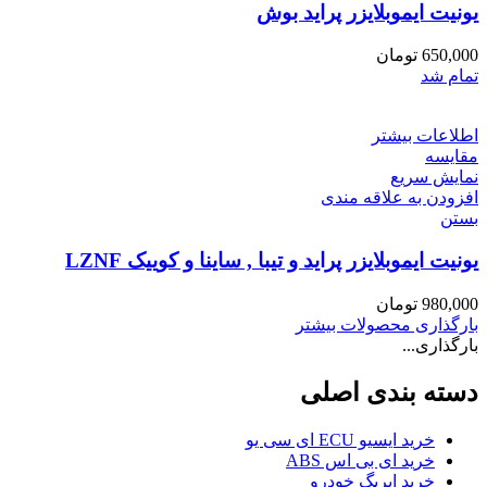
یونیت ایموبلایزر پراید بوش
650,000
تومان
تمام شد
اطلاعات بیشتر
مقایسه
نمایش سریع
افزودن به علاقه مندی
بستن
یونیت ایموبلایزر پراید و تیبا , ساینا و کوییک LZNF
980,000
تومان
بارگذاری محصولات بیشتر
بارگذاری...
دسته بندی اصلی
خرید ایسیو ECU ای سی یو
خرید ای بی اس ABS
خرید ایربگ خودرو