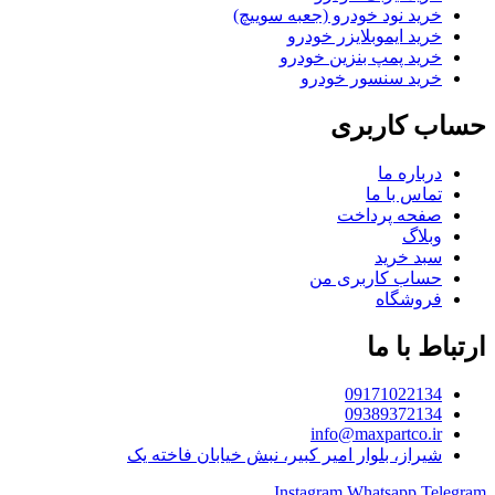
خرید نود خودرو (جعبه سوییچ)
خرید ایموبلایزر خودرو
خرید پمپ بنزین خودرو
خرید سنسور خودرو
حساب کاربری
درباره ما
تماس با ما
صفحه پرداخت
وبلاگ
سبد خرید
حساب کاربری من
فروشگاه
ارتباط با ما
09171022134
09389372134
info@maxpartco.ir
شیراز، بلوار امیر کبیر، نبش خیابان فاخته یک
Instagram
Whatsapp
Telegram