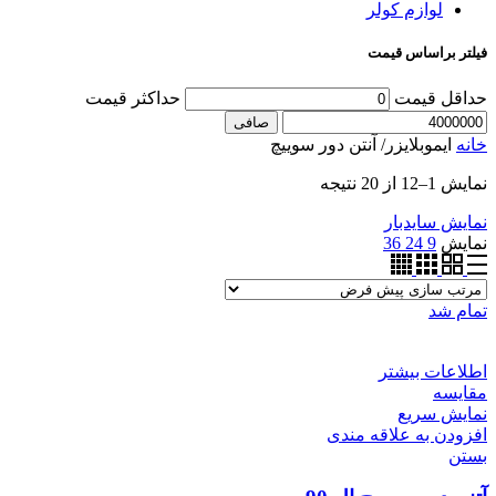
لوازم کولر
فیلتر براساس قیمت
حداقل قیمت
حداكثر قيمت
صافی
خانه
ایموبلایزر/ آنتن دور سوییچ
نمایش 1–12 از 20 نتیجه
نمایش سایدبار
نمایش
9
24
36
تمام شد
اطلاعات بیشتر
مقایسه
نمایش سریع
افزودن به علاقه مندی
بستن