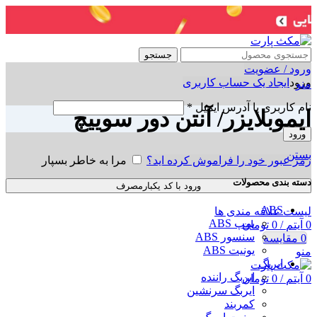
جستجو
ورود / عضویت
ورود
ایجاد یک حساب کاربری
منو
نام کاربری یا آدرس ایمیل
*
ایموبلایزر/ آنتن دور سوییچ
ورود
بستن
رمز عبور خود را فراموش کرده اید؟
مرا به خاطر بسپار
دسته بندی محصولات
ورود با کد یکبارمصرف
ABS
لیست علاقه مندی ها
پمپ ABS
0
آیتم
/
0
تومان
سنسور ABS
0
مقایسه
یونیت ABS
منو
ایربگ
ایربگ راننده
0
آیتم
/
0
تومان
ایربگ سرنشین
کمربند