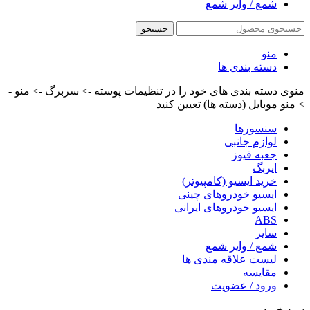
شمع / وایر شمع
جستجو
منو
دسته بندی ها
منوی دسته بندی های خود را در تنظیمات پوسته -> سربرگ -> منو -
> منو موبایل (دسته ها) تعیین کنید
سنسورها
لوازم جانبی
جعبه فیوز
ایربگ
خرید ایسیو (کامپیوتر)
ایسیو خودروهای چینی
ایسیو خودروهای ایرانی
ABS
سایر
شمع / وایر شمع
لیست علاقه مندی ها
مقایسه
ورود / عضویت
سبد خرید