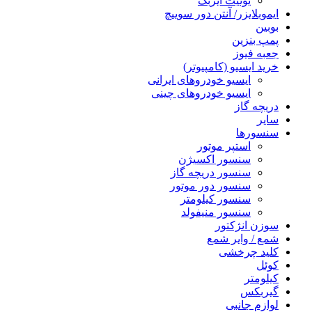
یونیت ایربگ
ایموبلایزر/ آنتن دور سوییچ
بوبین
پمپ بنزین
جعبه فیوز
خرید ایسیو (کامپیوتر)
ایسیو خودروهای ایرانی
ایسیو خودروهای چینی
دریچه گاز
سایر
سنسورها
استپر موتور
سنسور اکسیژن
سنسور دریچه گاز
سنسور دور موتور
سنسور کیلومتر
سنسور منیفولد
سوزن انژکتور
شمع / وایر شمع
کلید چرخشی
کوئل
کیلومتر
گیربکس
لوازم جانبی