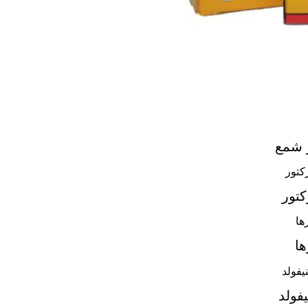
 شمع
تور
ا
فولد