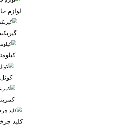
لوازم جا
گیربک
کیلومت
کوئل
کمربند
کلید چر