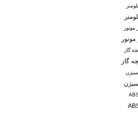
ومتر
موتور
ه گاز
سیژن