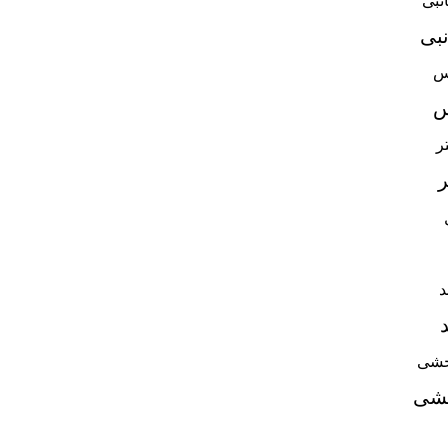
نبی
س
ر
خشی