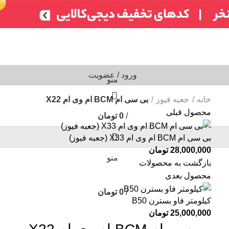
تر)
ایسیو خودروهای چینی
ایسیو خودروهای ایرانی
ABS
سایر
شمع /
ورود / عضویت
منو
خانه
جعبه فیوز
بی سی ام BCM ام وی ام X22
محصول قبلی
/
0
تومان
0
بی سی ام BCM ام وی ام X33 (جعبه فیوز)
28,000,000
تومان
منو
بازگشت به محصولات
محصول بعدی
/
0
تومان
کیلومتر فاو بسترن B50
25,000,000
تومان