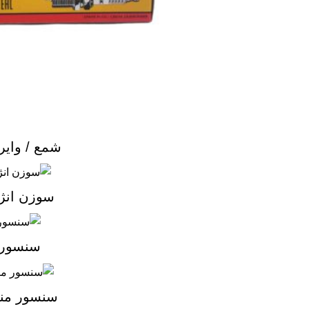
شمع / وایر
سوزن انژک
سنسوره
سنسور منی