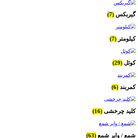
گیربکس
(7)
کیلومتر
(7)
کوئل
(29)
کمربند
(6)
کلید چرخشی
(16)
شمع / وایر شمع
(63)