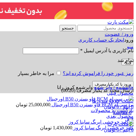
جستجو
ورود / عضویت
ورود
ایجاد یک حساب کاربری
منو
نام کاربری یا آدرس ایمیل
*
تمام شد
ورود
رمز عبور خود را فراموش کرده اید؟
مرا به خاطر بسپار
برای بزرگنمایی کلیک کنید
ورود با کد یکبارمصرف
خانه
شمع / وایر شمع
وایرشمع کروز رانا
ارسال مجدد کد یکبار مصرف
(00:
20
)
محصول قبلی
لیست علاقه مندی ها
بی سی ام BCM فاو بسترن B50 اورجینال
25,000,000
تومان
0
آیتم
/
0
تومان
بازگشت به محصولات
0
مقایسه
محصول بعدی
منو
کلید چرخشی ایربگ ساینا کروز
1,430,000
تومان
0
آیتم
/
0
تومان