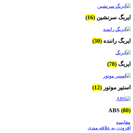
ایربگ سرنشین
(16)
ایربگ راننده
(30)
ایربگ
(78)
استپر موتور
(12)
ABS
(80)
مقایسه
افزودن به علاقه مندی