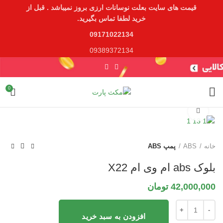
قیمت های سایت بعلت نوسانات ارزی بروز نمیباشد . قبل از
خرید لطفا تماس بگیرید.
09171022134
09389372134
0
برای بزرگنمایی کلیک کنید
خانه
ABS
پمپ ABS
بلوک abs ام وی ام X22
42,000,000
تومان
افزودن به سبد خرید