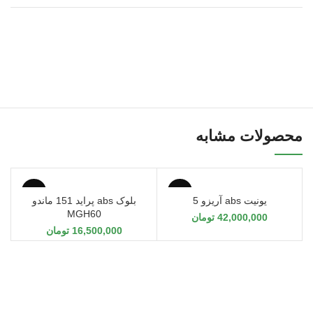
محصولات مشابه
یونیت abs آریزو 5
بلوک abs پراید 151 ماندو
MGH60
42,000,000
تومان
16,500,000
تومان