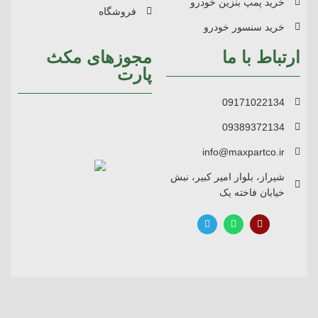
خرید پمپ بنزین خودرو
فروشگاه
خرید سنسور خودرو
ارتباط با ما
مجوزهای مکث
پارت
09171022134
09389372134
info@maxpartco.ir
شیراز، بلوار امیر کبیر، نبش
خیابان فاخته یک