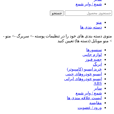
شمع / وایر شمع
جستجو
منو
دسته بندی ها
منوی دسته بندی های خود را در تنظیمات پوسته -> سربرگ -> منو -
> منو موبایل (دسته ها) تعیین کنید
سنسورها
لوازم جانبی
جعبه فیوز
ایربگ
خرید ایسیو (کامپیوتر)
ایسیو خودروهای چینی
ایسیو خودروهای ایرانی
ABS
سایر
شمع / وایر شمع
لیست علاقه مندی ها
مقایسه
ورود / عضویت