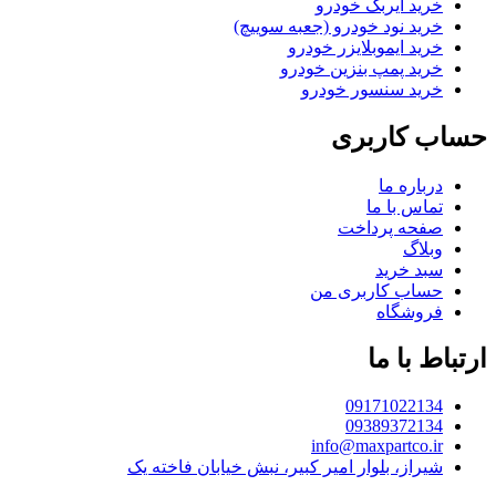
خرید ایربگ خودرو
خرید نود خودرو (جعبه سوییچ)
خرید ایموبلایزر خودرو
خرید پمپ بنزین خودرو
خرید سنسور خودرو
حساب کاربری
درباره ما
تماس با ما
صفحه پرداخت
وبلاگ
سبد خرید
حساب کاربری من
فروشگاه
ارتباط با ما
09171022134
09389372134
info@maxpartco.ir
شیراز، بلوار امیر کبیر، نبش خیابان فاخته یک