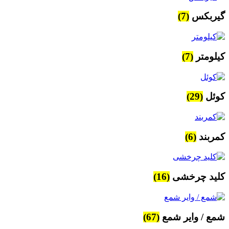
گیربکس
(7)
کیلومتر
(7)
کوئل
(29)
کمربند
(6)
کلید چرخشی
(16)
شمع / وایر شمع
(67)