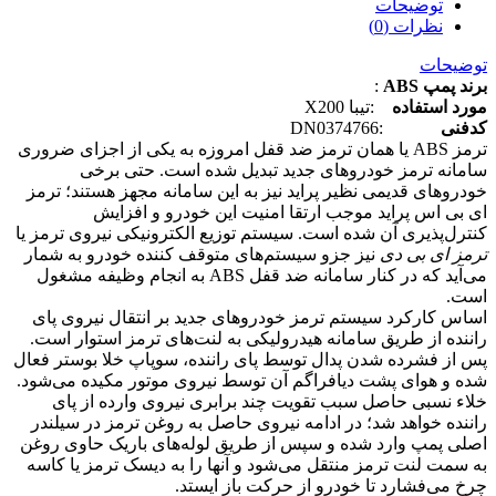
توضیحات
نظرات (0)
توضیحات
برند پمپ ABS
:
مورد استفاده
:تیبا X200
کدفنی
:DN0374766
ترمز ABS یا همان ترمز ضد قفل امروزه به یکی از اجزای ضروری
سامانه ترمز خودروهای جدید تبدیل شده است. حتی برخی
خودروهای قدیمی نظیر پراید نیز به این سامانه مجهز هستند؛ ترمز
ای بی اس پراید موجب ارتقا امنیت این خودرو و افزایش
کنترل‌پذیری آن شده است. سیستم توزیع الکترونیکی نیروی ترمز یا
ترمز ای بی دی
نیز جزو سیستم‌های متوقف کننده خودرو به شمار
می‌آید که در کنار سامانه ضد قفل ABS به انجام وظیفه مشغول
است.
اساس کارکرد سیستم ترمز خودروهای جدید بر انتقال نیروی پای
راننده از طریق سامانه هیدرولیکی به لنت‌های ترمز استوار است.
پس از فشرده شدن پدال توسط پای راننده، سوپاپ خلا بوستر فعال
شده و هوای پشت دیافراگم آن توسط نیروی موتور مکیده می‌شود.
خلاء نسبی حاصل سبب تقویت چند برابری نیروی وارده از پای
راننده خواهد شد؛ در ادامه نیروی حاصل به روغن ترمز در سیلندر
اصلی پمپ وارد شده و سپس از طریق لوله‌های باریک حاوی روغن
به سمت لنت ترمز منتقل می‌شود و آنها را به دیسک ترمز یا کاسه
چرخ می‌فشارد تا خودرو از حرکت باز ایستد.