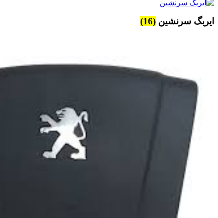
ایربگ سرنشین
(16)