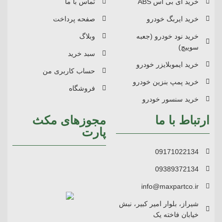
خرید ای بی اس ABS
تماس با ما
خرید ایربگ خودرو
صفحه پرداخت
خرید نود خودرو (جعبه
وبلاگ
سوییچ)
سبد خرید
خرید ایموبلایزر خودرو
حساب کاربری من
خرید پمپ بنزین خودرو
فروشگاه
خرید سنسور خودرو
ارتباط با ما
مجوزهای مکث
پارت
09171022134
09389372134
info@maxpartco.ir
شیراز، بلوار امیر کبیر، نبش
خیابان فاخته یک