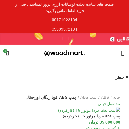
قیمت های سایت بعلت نوسانات ارزی بروز نمیباشد . قبل از
خرید لطفا تماس بگیرید.
09171022134
09389372134
0
بستن
بستن
بستن
بستن
بستن
بستن
بستن
بستن
برای بزرگنمایی کلیک کنید
خانه
ABS
پمپ ABS
پمپ ABS کوپا ریگان اورجینال
محصول قبلی
پمپ abs فردا موتور T5 (کارکرده)
35,000,000
تومان
بازگشت به محصولات