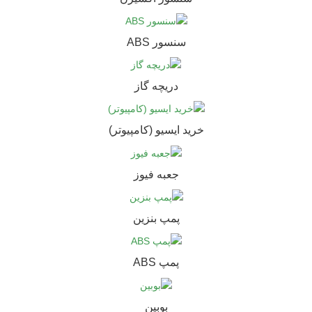
سنسور ABS
دریچه گاز
خرید ایسیو (کامپیوتر)
جعبه فیوز
پمپ بنزین
پمپ ABS
بوبین