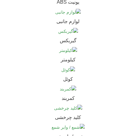
یونیت ABS
لوازم جانبی
گیربکس
کیلومتر
کوئل
کمربند
کلید چرخشی