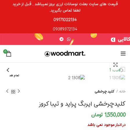
قیمت های سایت بعلت نوسانات ارزی بروز نمیباشد . قبل از خرید
لطفا تماس بگیرید.
09171022134
09389372134
0
برای بزرگنمایی کلیک کنید
تمام شد
خانه
کلید چرخشی
کلیدچرخشی ایربگ پراید و تیبا کروز
1,550,000
تومان
در انبار موجود نمی باشد