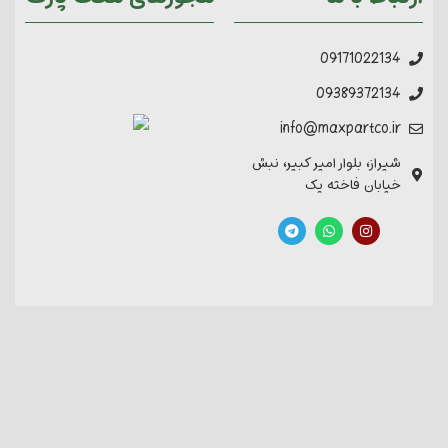
09171022134
09389372134
info@maxpartco.ir
شیراز، بلوار امیر کبیر، نبش
خیابان فاخته یک