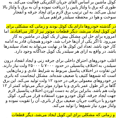
کوئل ماشین بر اساس القای جریان الکتریکی فعالیت می‌کند. به
طوری که برق با ولتاژ پایین را دریافت نموده و آن به برق با ولتاژ بالا
تبدیل می‌کند. به این ترتیب برق لازم برای ایجاد جرقه و انفجار
سوخت و هوا در محفظه سیلندر فراهم می‌آید.
در گذشته خودروها دارای یک کوئل بودند و زمانی که مشکلی برای
این کویل ایجاد می‌شد، دیگر قطعات موتور نیز از کار می‌افتادند.
اما
امروزه برای حل این مشکل بیش از یک کویل در ماشین به کار
می‌رود. تا اگر یکی از آن‌ها خراب شد، خودرو همچنان قادر به ادامه
کار خود باشد. تعداد این کوئل ها در نهایت می‌تواند به تعداد سیلندرها
باشد. در واقع به ازای هر سیلندر یک کویل جداگانه وجود دارد.
اغلب خودروهای احتراق داخلی برای جرقه زنی و ایجاد انفجاد درون
سیلندر، به اختلاف پتانسیلی در حدود ۷۰۰۰ تا ۲۵۰۰۰ ولت نیاز دارند.
این تفاوت در اختلاف پتاسیل مربوط به شرایط عادی و زمان‌هایی
است که شمع‌ها کثیف یا ضعیف شده‌اند. مشکل اینجاست که باتری
در خودروهای معمولی برقی در حدود ۱۲ ولت تولید می‌کند. این برق
گاها بر اثر طول عمر باتری و یا موارد موثر دیگر می‌تواند کمتر از ۱۲
ولت هم باشد. بنابراین برای به دست آوردن اختلاف پتانسیل لازم
جهت ایجاد جرقه، کوئل خودرو مورد استفاده قرار می‌گیرد. کوئل
خودرو با دریافت جریان ضعیف برق از باتری، آن را تقویت نموده و
ولتاژ مورد نیاز شمع‌ها را تولید می‌کند.
و زمانی که مشکلی برای این کویل ایجاد می‌شد، دیگر قطعات