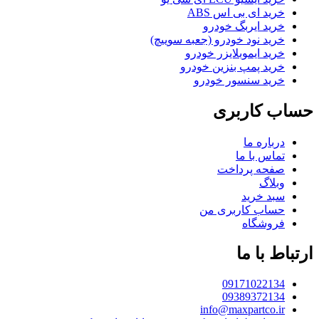
خرید ای بی اس ABS
خرید ایربگ خودرو
خرید نود خودرو (جعبه سوییچ)
خرید ایموبلایزر خودرو
خرید پمپ بنزین خودرو
خرید سنسور خودرو
حساب کاربری
درباره ما
تماس با ما
صفحه پرداخت
وبلاگ
سبد خرید
حساب کاربری من
فروشگاه
ارتباط با ما
09171022134
09389372134
info@maxpartco.ir