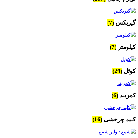
گیربکس
(7)
کیلومتر
(7)
کوئل
(29)
کمربند
(6)
کلید چرخشی
(16)