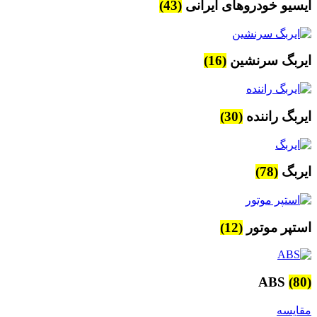
ایسیو خودروهای ایرانی
(43)
ایربگ سرنشین
(16)
ایربگ راننده
(30)
ایربگ
(78)
استپر موتور
(12)
ABS
(80)
مقایسه