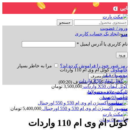
جستجو
ورود / عضویت
ورود
ایجاد یک حساب کاربری
منو
نام کاربری یا آدرس ایمیل
*
ورود
برای بزرگنمایی کلیک کنید
رمز عبور خود را فراموش کرده اید؟
مرا به خاطر بسپار
خانه
کوئل
کوئل ام وی ام 110 واردات
محصول قبلی
ورود با کد یکبارمصرف
ارسال مجدد کد یکبار مصرف
(00:
20
)
کوئل لیفان X50 واردات
3,500,000
تومان
بازگشت به محصولات
لیست علاقه مندی ها
محصول بعدی
0
آیتم
/
0
تومان
0
مقایسه
سنسور اکسیژن ام وی ام 530 و 550 اورجینال
5,400,000
تومان
منو
0
آیتم
/
0
تومان
کوئل ام وی ام 110 واردات