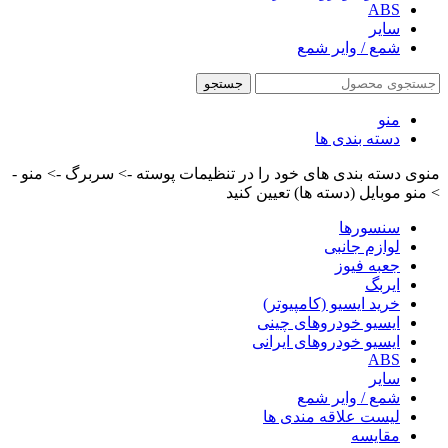
ABS
سایر
شمع / وایر شمع
جستجو
منو
دسته بندی ها
منوی دسته بندی های خود را در تنظیمات پوسته -> سربرگ -> منو -
> منو موبایل (دسته ها) تعیین کنید
سنسورها
لوازم جانبی
جعبه فیوز
ایربگ
خرید ایسیو (کامپیوتر)
ایسیو خودروهای چینی
ایسیو خودروهای ایرانی
ABS
سایر
شمع / وایر شمع
لیست علاقه مندی ها
مقایسه