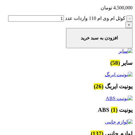
4,500,000
تومان
کوئل ام وی ام 110 واردات عدد
افزودن به سبد خرید
سایر
(58)
یونیت ایربگ
(26)
یونیت ABS
(1)
لوازم جانبی
(137)