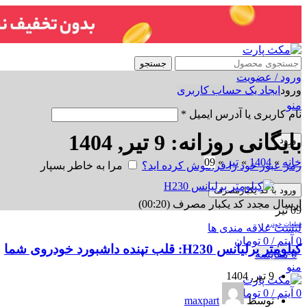
جستجو
ورود / عضویت
ورود
ایجاد یک حساب کاربری
منو
نام کاربری یا آدرس ایمیل
*
بایگانی روزانه: 9 تیر, 1404
ورود
خانه
»
1404
»
تیر
»
09
رمز عبور خود را فراموش کرده اید؟
مرا به خاطر بسپار
ورود با کد یکبارمصرف
ارسال مجدد کد یکبار مصرف
(00:
20
)
09
تیر
قطعات خودرو
لیست علاقه مندی ها
0
آیتم
/
0
تومان
کیلومتر برلیانس H230: قلب تپنده داشبورد خودروی شما
0
مقایسه
منو
9 تیر, 1404
0
آیتم
/
0
تومان
توسط
maxpart