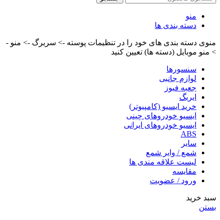
منو
دسته بندی ها
منوی دسته بندی های خود را در تنظیمات پوسته -> سربرگ -> منو -
> منو موبایل (دسته ها) تعیین کنید
سنسورها
لوازم جانبی
جعبه فیوز
ایربگ
خرید ایسیو (کامپیوتر)
ایسیو خودروهای چینی
ایسیو خودروهای ایرانی
ABS
سایر
شمع / وایر شمع
لیست علاقه مندی ها
مقایسه
ورود / عضویت
سبد خرید
بستن