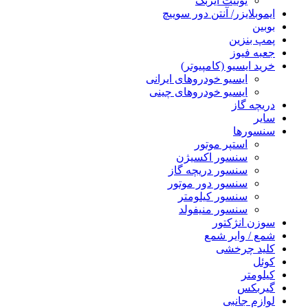
یونیت ایربگ
ایموبلایزر/ آنتن دور سوییچ
بوبین
پمپ بنزین
جعبه فیوز
خرید ایسیو (کامپیوتر)
ایسیو خودروهای ایرانی
ایسیو خودروهای چینی
دریچه گاز
سایر
سنسورها
استپر موتور
سنسور اکسیژن
سنسور دریچه گاز
سنسور دور موتور
سنسور کیلومتر
سنسور منیفولد
سوزن انژکتور
شمع / وایر شمع
کلید چرخشی
کوئل
کیلومتر
گیربکس
لوازم جانبی