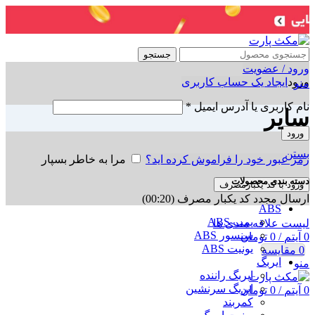
جستجو
ورود / عضویت
ورود
ایجاد یک حساب کاربری
منو
نام کاربری یا آدرس ایمیل
*
سایر
ورود
بستن
رمز عبور خود را فراموش کرده اید؟
مرا به خاطر بسپار
دسته بندی محصولات
ورود با کد یکبارمصرف
ارسال مجدد کد یکبار مصرف
(00:
20
)
ABS
پمپ ABS
لیست علاقه مندی ها
سنسور ABS
0
آیتم
/
0
تومان
یونیت ABS
0
مقایسه
ایربگ
منو
ایربگ راننده
ایربگ سرنشین
0
آیتم
/
0
تومان
کمربند