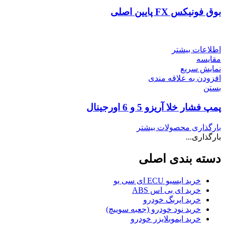
بوق فونیکس FX پایین اصلی
اطلاعات بیشتر
مقایسه
نمایش سریع
افزودن به علاقه مندی
بستن
پمپ فشار خلا آریزو 5 و 6 اورجینال
بارگذاری محصولات بیشتر
بارگذاری...
دسته بندی اصلی
خرید ایسیو ECU ای سی یو
خرید ای بی اس ABS
خرید ایربگ خودرو
خرید نود خودرو (جعبه سوییچ)
خرید ایموبلایزر خودرو