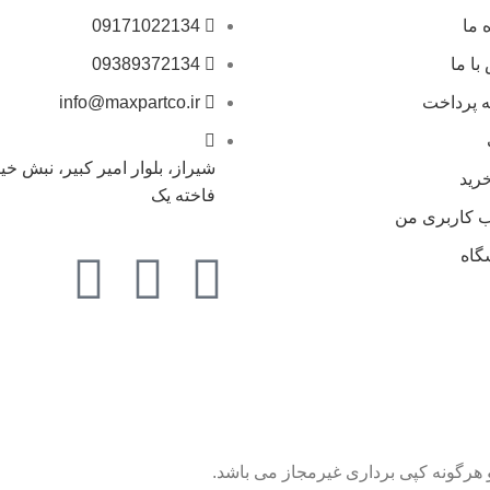
 ما
09171022134
با ما
09389372134
 پرداخت
info@maxpartco.ir
شیراز، بلوار امیر کبیر، نبش خیا
رید
فاخته یک
 کاربری من
گاه
هرگونه کپی برداری غیرمجاز می باشد.