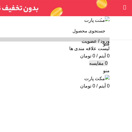
سنسورها
لوازم جانبی
جعبه فیوز
ایربگ
خرید ایسیو (کامپیو
ورود / عضویت
منو
لیست علاقه مندی ها
0
آیتم
/
0
تومان
0
مقایسه
منو
0
آیتم
/
0
تومان