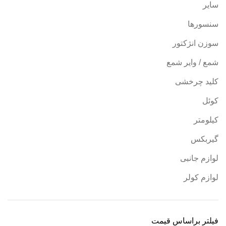
سایر
سنسورها
سوزن انژکتور
شمع / وایر شمع
کلید چرخشی
کوئل
کیلومتر
گیربکس
لوازم جانبی
لوازم کولر
فیلتر براساس قیمت