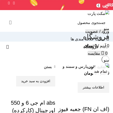
سنسورها
لوازم جانبی
جعبه فیوز
ایربگ
خرید ایسیو (کامپیوتر)
ایسیو خودروهای چینی
ایسیو خودروهای ایرانی
ABS
سایر
شمع / وایر شمع
منو
ورود / عضویت
فروشگاه
لیست علاقه مندی ها
0
آیتم
/
0
تومان
خانه
فروشگاه
0
مقایسه
منو
بستن
بستن
تمام شد
0
آیتم
/
0
تومان
افزودن به سبد خرید
اطلاعات بیشتر
abs ام جی 6 و 550
(اف ان FN) جعبه فیوز
اورجینال (کارکرده)