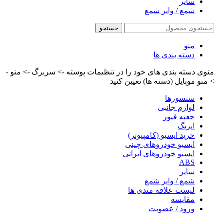
سایر
شمع / وایر شمع
جستجو
منو
دسته بندی ها
منوی دسته بندی های خود را در تنظیمات پوسته -> سربرگ -> منو -
> منو موبایل (دسته ها) تعیین کنید
سنسورها
لوازم جانبی
جعبه فیوز
ایربگ
خرید ایسیو (کامپیوتر)
ایسیو خودروهای چینی
ایسیو خودروهای ایرانی
ABS
سایر
شمع / وایر شمع
لیست علاقه مندی ها
مقایسه
ورود / عضویت