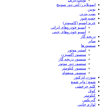
یونیت ایربگ
ایموبلایزر/ آنتن دور سوییچ
بوبین
پمپ بنزین
جعبه فیوز
خرید ایسیو (کامپیوتر)
ایسیو خودروهای ایرانی
ایسیو خودروهای چینی
دریچه گاز
سایر
سنسورها
استپر موتور
سنسور اکسیژن
سنسور دریچه گاز
سنسور دور موتور
سنسور کیلومتر
سنسور منیفولد
سوزن انژکتور
شمع / وایر شمع
کلید چرخشی
کوئل
کیلومتر
گیربکس
لوازم جانبی