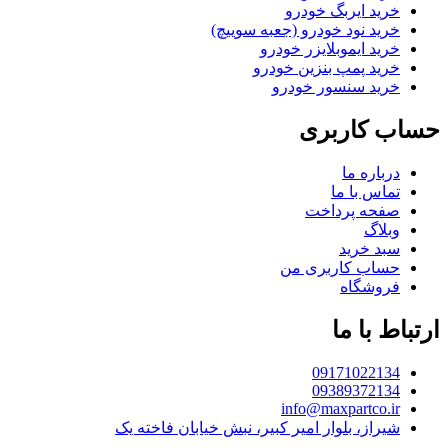
خرید ایربگ خودرو
خرید نود خودرو (جعبه سوییچ)
خرید ایموبلایزر خودرو
خرید پمپ بنزین خودرو
خرید سنسور خودرو
حساب کاربری
درباره ما
تماس با ما
صفحه پرداخت
وبلاگ
سبد خرید
حساب کاربری من
فروشگاه
ارتباط با ما
09171022134
09389372134
info@maxpartco.ir
شیراز، بلوار امیر کبیر، نبش خیابان فاخته یک