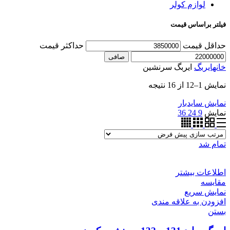
لوازم کولر
فیلتر براساس قیمت
حداقل قیمت
حداكثر قيمت
صافی
خانه
ایربگ
ایربگ سرنشین
نمایش 1–12 از 16 نتیجه
نمایش سایدبار
نمایش
9
24
36
تمام شد
اطلاعات بیشتر
مقایسه
نمایش سریع
افزودن به علاقه مندی
بستن