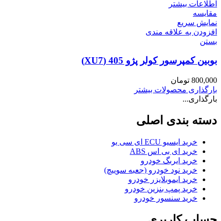
اطلاعات بیشتر
مقایسه
نمایش سریع
افزودن به علاقه مندی
بستن
بوبین کمپرسور کولر پژو 405 (XU7)
800,000
تومان
بارگذاری محصولات بیشتر
بارگذاری...
دسته بندی اصلی
خرید ایسیو ECU ای سی یو
خرید ای بی اس ABS
خرید ایربگ خودرو
خرید نود خودرو (جعبه سوییچ)
خرید ایموبلایزر خودرو
خرید پمپ بنزین خودرو
خرید سنسور خودرو
حساب کاربری