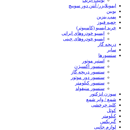
یونیت ایربگ
ایموبلایزر/ آنتن دور سوییچ
بوبین
پمپ بنزین
جعبه فیوز
خرید ایسیو (کامپیوتر)
ایسیو خودروهای ایرانی
ایسیو خودروهای چینی
دریچه گاز
سایر
سنسورها
استپر موتور
سنسور اکسیژن
سنسور دریچه گاز
سنسور دور موتور
سنسور کیلومتر
سنسور منیفولد
سوزن انژکتور
شمع / وایر شمع
کلید چرخشی
کوئل
کیلومتر
گیربکس
لوازم جانبی