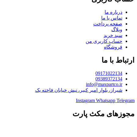
درباره ما
تماس با ما
صفحه پرداخت
وبلاگ
سبد خرید
حساب کاربری من
فروشگاه
ارتباط با ما
09171022134
09389372134
info@maxpartco.ir
شیراز، بلوار امیر کبیر، نبش خیابان فاخته یک
Instagram
Whatsapp
Telegram
مجوزهای مکث پارت