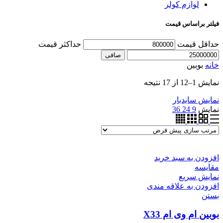
لوازم کولر
فیلتر براساس قیمت
حداقل قیمت
حداكثر قيمت
صافی
خانه
بوبین
نمایش 1–12 از 17 نتیجه
نمایش سایدبار
نمایش
9
24
36
افزودن به سبد خرید
مقایسه
نمایش سریع
افزودن به علاقه مندی
بستن
بوبین ام وی ام X33