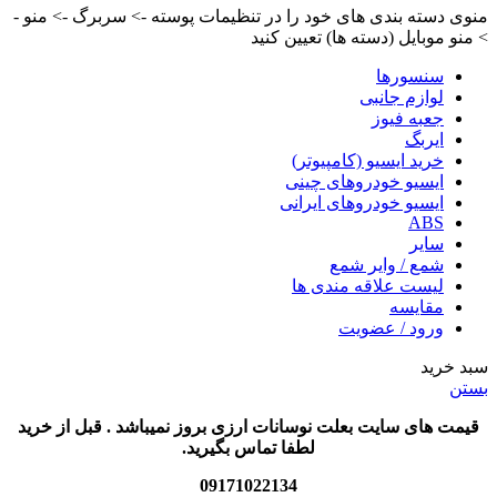
منوی دسته بندی های خود را در تنظیمات پوسته -> سربرگ -> منو -
> منو موبایل (دسته ها) تعیین کنید
سنسورها
لوازم جانبی
جعبه فیوز
ایربگ
خرید ایسیو (کامپیوتر)
ایسیو خودروهای چینی
ایسیو خودروهای ایرانی
ABS
سایر
شمع / وایر شمع
لیست علاقه مندی ها
مقایسه
ورود / عضویت
سبد خرید
بستن
قیمت های سایت بعلت نوسانات ارزی بروز نمیباشد . قبل از خرید
لطفا تماس بگیرید.
09171022134