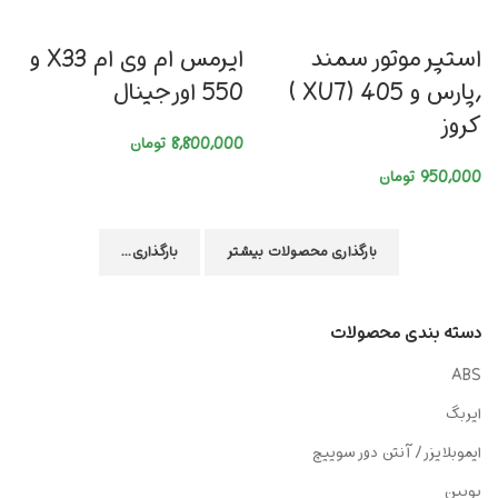
استپر موتور سمند
ایرمس ام وی ام X33 و
,پارس و 405 (XU7 )
550 اورجینال
کروز
8,800,000
تومان
950,000
تومان
بارگذاری محصولات بیشتر
بارگذاری...
دسته بندی محصولات
ABS
ایربگ
ایموبلایزر/ آنتن دور سوییچ
بوبین