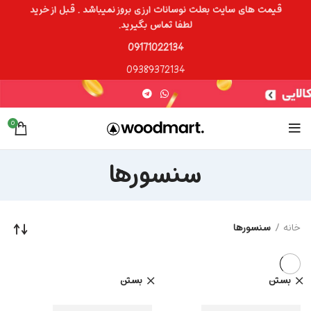
قیمت های سایت بعلت نوسانات ارزی بروز نمیباشد . قبل از خرید
لطفا تماس بگیرید.
09171022134
09389372134
0
سنسورها
خانه
سنسورها
بستن
بستن