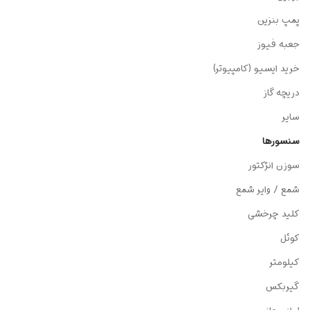
پمپ بنزین
جعبه فیوز
خرید ایسیو (کامپیوتر)
دریچه گاز
سایر
سنسورها
سوزن انژکتور
شمع / وایر شمع
کلید چرخشی
کوئل
کیلومتر
گیربکس