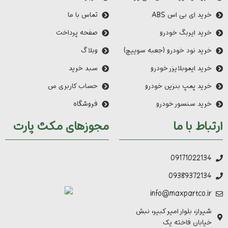
خرید ای بی اس ABS
تماس با ما
خرید ایربگ خودرو
صفحه پرداخت
خرید نود خودرو (جعبه سوییچ)
وبلاگ
خرید ایموبلایزر خودرو
سبد خرید
خرید پمپ بنزین خودرو
حساب کاربری من
خرید سنسور خودرو
فروشگاه
ارتباط با ما
مجوزهای مکث پارت
09171022134
09389372134
info@maxpartco.ir
شیراز، بلوار امیر کبیر، نبش
خیابان فاخته یک