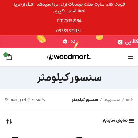
قیمت های سایت بعلت نوسانات ارزی بروز نمیباشد . قبل از خرید
لطفا تماس بگیرید.
09171022134
09389372134
0
سنسور کیلومتر
خانه
سنسورها
سنسور کیلومتر
Showing all 2 results
نمایش سایدبار