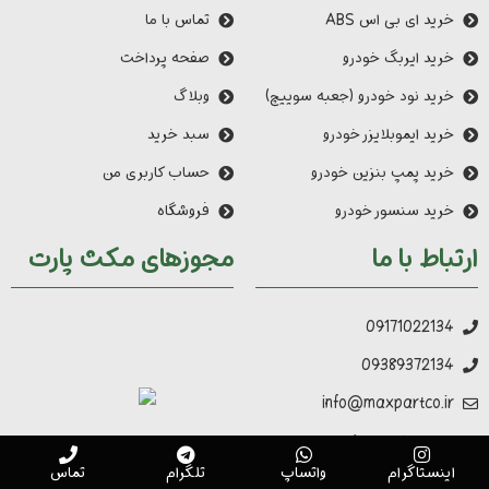
خرید ای بی اس ABS
تماس با ما
خرید ایربگ خودرو
صفحه پرداخت
خرید نود خودرو (جعبه سوییچ)
وبلاگ
خرید ایموبلایزر خودرو
سبد خرید
خرید پمپ بنزین خودرو
حساب کاربری من
خرید سنسور خودرو
فروشگاه
ارتباط با ما
مجوزهای مکث پارت
09171022134
09389372134
info@maxpartco.ir
شیراز، بلوار امیر کبیر، نبش
خیابان فاخته یک
اینستاگرام
واتساپ
تلگرام
تماس