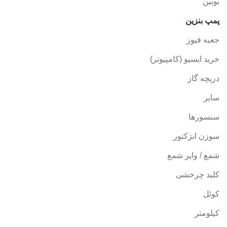
بوبین
پمپ بنزین
جعبه فیوز
خرید ایسیو (کامپیوتر)
دریچه گاز
سایر
سنسورها
سوزن انژکتور
شمع / وایر شمع
کلید چرخشی
کوئل
کیلومتر