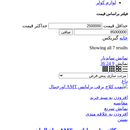
لوازم کولر
فیلتر براساس قیمت
حداقل قیمت
حداكثر قيمت
صافی
خانه
گیربکس
Showing all 7 results
نمایش سایدبار
نمایش
9
24
36
داغ
افزودن به سبد خرید
مقایسه
نمایش سریع
افزودن به علاقه مندی
بستن