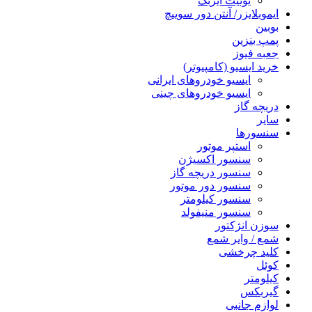
یونیت ایربگ
ایموبلایزر/ آنتن دور سوییچ
بوبین
پمپ بنزین
جعبه فیوز
خرید ایسیو (کامپیوتر)
ایسیو خودروهای ایرانی
ایسیو خودروهای چینی
دریچه گاز
سایر
سنسورها
استپر موتور
سنسور اکسیژن
سنسور دریچه گاز
سنسور دور موتور
سنسور کیلومتر
سنسور منیفولد
سوزن انژکتور
شمع / وایر شمع
کلید چرخشی
کوئل
کیلومتر
گیربکس
لوازم جانبی