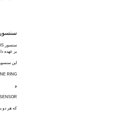
سنسور bs
بر عهده دارد و آن
این سنسور
TONE RING (حلقه و
و
AGNETIC SENSOR
که هر دو ب