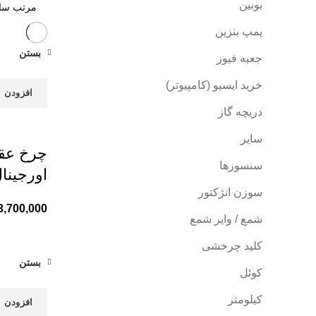
بوبین
پمپ بنزین
بستن
جعبه فیوز
خرید ایسیو (کامپیوتر)
افزودن ب
دریچه گاز
سایر
سنسورها
اورجینا
سوزن انژکتور
3,700,000
شمع / وایر شمع
کلید چرخشی
بستن
کوئل
کیلومتر
افزودن ب