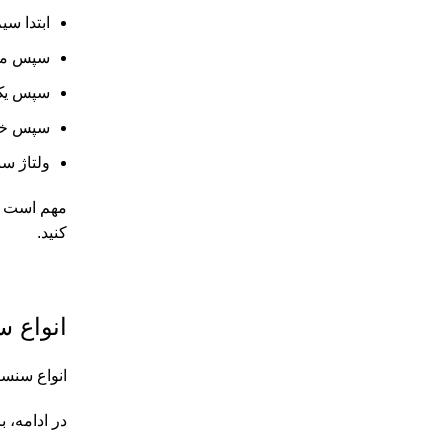
ابتدا سیم‌های سن
سپس مولت
سپس یک سر مو
سپس خودرو را روشن کنید و 
ولتاژ سنسور ABS باید در بازه‌ی مشخص شده برای آن باشد. اگر ولتاژ خیلی
مهم است که
کنید.
انواع سن
انواع سنسو
در ادامه، برخی از 