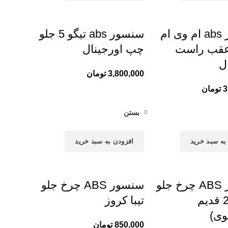
سنسور abs ام وی ام
سنسور abs تیگو 5 جلو
X3 عقب راست
چپ اورجینال
ل
3,800,000
تومان
3
تومان
بستن
به سبد خرید
افزودن به سبد خرید
سنسور ABS چرخ جلو
سنسور ABS چرخ جلو
پژو 206 قدیم
تیبا کروز
وی)
850,000
تومان