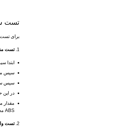
تست سن
برای تست سنسور ABS با مولتی متر، می‌تو
تست مقا
ابتدا سی
سپس مول
سپس سر 
در این حالت، مق
مقدار م
ABS معیوب است
تست ولت