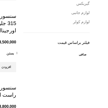
گیربکس
لوازم جانبی
لوازم کولر
315 
اورجینا
3,500,000
فیلتر براساس قیمت
بستن
صافی
افزودن ب
راست او
3,800,000