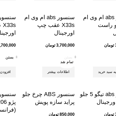
سنسور abs ام وی ام
سنسور abs ام وی ام
جلو راست
X33s عقب چپ
3s
ل
اورجینال
اورجینا
تومان
3,700,000
تومان
,700,000
بستن
بستن
تمام شد
ه سبد خرید
اطلاعات بیشتر
افزودن 
سنسور abs تیگو 5 جلو
سنسور ABS چرخ جلو
رجینال
پراید سازه پویش
(فرانس
تومان
850,000
تومان