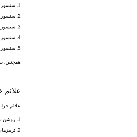
سنسور 
سنسور 
سنسور ABS دو کاناله و چهار سنسور: یک سنسور روی هر چرخ قرار دارد، اما یک کانال در جلو و یکی برای عقب وجود 
سنسور ا
سنسور ت
همچنین، سنسورهای ABS برای خودروهای مختلفی مانند پ
علائم خ
علائم خرابی سنسور ABS ممکن
روشن شدن چراغ S
ترمزهای