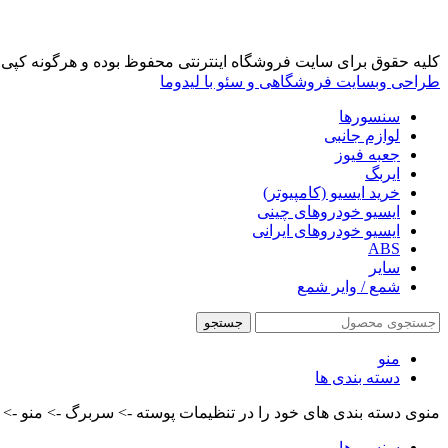
کلیه حقوق برای سایت فروشگاه اینترنتی محفوظ بوده و هرگونه کپی 
طراحی وبسایت فروشگاهی و سئو با لیدوما
سنسورها
لوازم جانبی
جعبه فیوز
ایربگ
خرید ایسیو (کامپیوتر)
ایسیو خودروهای چینی
ایسیو خودروهای ایرانی
ABS
سایر
شمع / وایر شمع
جستجو
منو
دسته بندی ها
منوی دسته بندی های خود را در تنظیمات پوسته -> سربرگ -> منو -> من
سنسورها