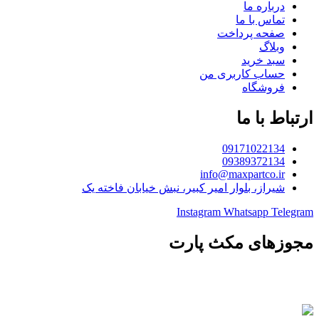
درباره ما
تماس با ما
صفحه پرداخت
وبلاگ
سبد خرید
حساب کاربری من
فروشگاه
ارتباط با ما
09171022134
09389372134
info@maxpartco.ir
شیراز، بلوار امیر کبیر، نبش خیابان فاخته یک
Instagram
Whatsapp
Telegram
مجوزهای مکث پارت