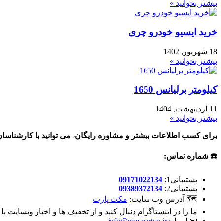
بیشتر بخوانید »
خرید ایسیو خودرو چری
18 شهریور, 1402
بیشتر بخوانید »
کیلومتر برلیانس 1650
11 اردیبهشت, 1404
بیشتر بخوانید »
برای کسب اطلاعات بیشتر و مشاوره رایگان، می توانید با کارشناسان
☎️ شماره تماس:
پشتیبانی1:
09171022134
پشتیبانی2:
09389372134
🗺 آدرس وب سایت:
مکث پارت
ما را در اینستاگرام دنبال کنید و از تخفیف ها و اخبار وبسایت با
📧 ایمیل:
info@maxpartco.ir