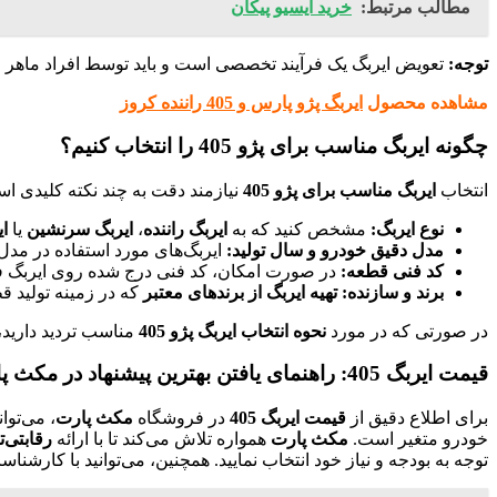
مطالب مرتبط:
خرید ایسیو پیکان
توجه:
تعویض ایربگ یک فرآیند تخصصی است و باید توسط افراد ماهر و ب
مشاهده محصول
ایربگ پژو پارس و 405 راننده کروز
چگونه ایربگ مناسب برای پژو 405 را انتخاب کنیم؟
انتخاب
ایربگ مناسب برای پژو 405
نیازمند دقت به چند نکته کلیدی ا
نوع ایربگ:
مشخص کنید که به
ایربگ راننده
،
ایربگ سرنشین
یا
ای
مدل دقیق خودرو و سال تولید:
ایربگ‌های مورد استفاده در مدل‌های مختلف پژو 405 ممکن است متفاوت باشند. حتماً مدل دقیق
کد فنی قطعه:
در صورت امکان، کد فنی درج شده روی ایربگ فاب
برند و سازنده:
تهیه ایربگ از برندهای معتبر
که در زمینه تولید ق
در صورتی که در مورد
نحوه انتخاب ایربگ پژو 405
مناسب تردید دارید
قیمت ایربگ 405: راهنمای یافتن بهترین پیشنهاد در مکث پارت
برای اطلاع دقیق از
قیمت ایربگ 405
در فروشگاه
مکث پارت
، می‌توا
خودرو متغیر است.
مکث پارت
همواره تلاش می‌کند تا با ارائه
رقابتی‌ت
توجه به بودجه و نیاز خود انتخاب نمایید. همچنین، می‌توانید با کارش