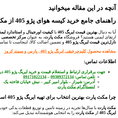
آنچه در این مقاله میخوانید
راهنمای جامع خرید کیسه هوای پژو 405 از مکث پارت: تضمین ایمنی و قیمت مناسب
آیا به دنبال
بهترین قیمت ایربگ 405
با
کیفیت اورجینال
و
استاندارد ایمن
ارتقای ایمنی هستید؟ فروشگاه
مکث پارت
، به عنوان
مرکز تخصصی ف
نازل‌ترین قیمت ایربگ پژو 405
و تضمین اصالت کالا، اینجاست تا تمام
مشاهده محصول
کلیدچرخشی ایربگ پژو 405 , پارس و سمند کروز
اطلاعات تماس:
جهت برقراری ارتباط و استعلام قیمت و خرید ایربگ پژو 405 در
تلفن تماس:
09389372134
–
09171022134
آدرس:
شیراز – بلوار امیر کبیر – نبش خیابان فاخته یک
اینستاگرام مکث پارت
چرا مکث پارت بهترین انتخاب برای تهیه ایربگ پژو 405 است؟
مکث پارت
با سال‌ها تجربه در زمینه تامین و توزیع قطعات یدکی خودر
ایربگ 405
از
مکث پارت
را به انتخابی هوشمندانه تبدیل می‌کند: