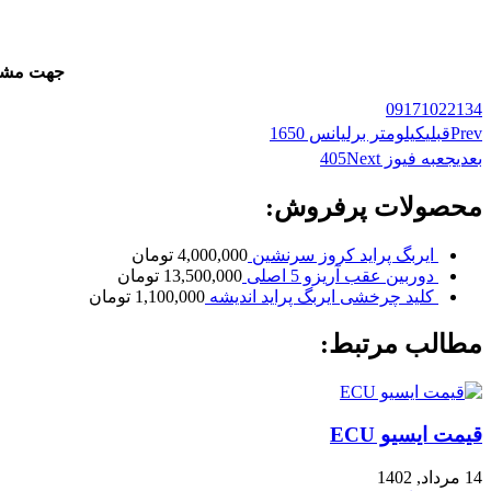
جهت مشاور
09171022134
Prev
قبلی
کیلومتر برلیانس 1650
بعدی
جعبه فیوز 405
Next
محصولات پرفروش:
ایربگ پراید کروز سرنشین
4,000,000
تومان
دوربین عقب آریزو 5 اصلی
13,500,000
تومان
کلید چرخشی ایربگ پراید اندیشه
1,100,000
تومان
مطالب مرتبط:
قیمت ایسیو ECU
14 مرداد, 1402