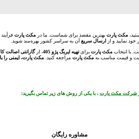
تید،
مکث پارت
بهترین مقصد برای شماست. ما در
مکث پارت
فرآیند
خود نمایید و از
ارسال سریع
آن به سراسر کشور بهره‌مند شوید.
ت. با انتخاب
مکث پارت
برای
تهیه ایربگ پژو 405
، از
گارانتی اصالت کال
یت و قیمت مناسب به
مکث پارت
مراجعه کنید.
مکث پارت، ایمنی را با 
شرکت مکث پارت
، با یکی از روش های زیر تماس بگیرید:
مشاوره رایگان