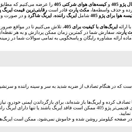
پژو 405
و
کیسه‌های هوای شرکتی 405
را عرضه می‌کنیم که مطابق با 
ترده و حذف واسطه‌ها،
مکث پارت
قادر است
رقابتی‌ترین قیمت ایربگ پژو 
یسه هوا برای پژو 405
شامل
ایربگ راننده
،
ایربگ شاگرد
و در صورت وج
ا ارائه
ایربگ‌های با کیفیت برای 405
، تلاش می‌کنیم تا در مواقع ضرور
 پارت
، سفارش شما در کمترین زمان ممکن پردازش و به هر نقطه‌ای 
ماده ارائه مشاوره رایگان و پاسخگویی به تمامی سوالات شما در زمینه
است که در هنگام تصادف از ضربه شدید به سر و سینه راننده و سرنشی
دف کرده و ایربگ‌ها باز شده‌اند، برای بازگرداندن ایمنی خودرو، نیاز
ارای ایربگ راننده باشند. برای افزایش ایمنی، می‌توانید نسبت به
مایید.
ر صفحه کیلومتر روشن شده و خاموش نمی‌شود، ممکن است ایربگ‌ها د