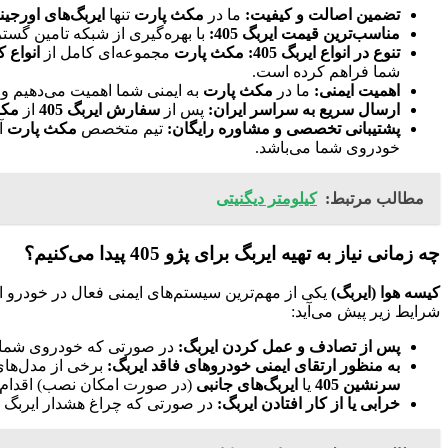
تضمین اصالت و کیفیت:
ما در
مکث پارت
تنها
ایربگ‌های اورجینال 
مناسب‌ترین قیمت ایربگ 405:
با بهره‌گیری از شبکه تامین گس
تنوع در انواع ایربگ 405:
مکث پارت
مجموعه‌ای کامل از
انواع ک
شما فراهم کرده است.
اهمیت ایمنی:
ما در
مکث پارت
به ایمنی شما اهمیت می‌دهیم و ب
ارسال سریع به سراسر ایران:
پس از
سفارش ایربگ 405
از
مکث
پشتیبانی تخصصی و مشاوره رایگان:
تیم متخصص
مکث پارت
آ
خودروی شما می‌باشد.
مطالب مرتبط:
کیلومتر دیگنیتی
چه زمانی نیاز به تهیه ایربگ برای پژو 405 پیدا می‌کنیم؟
کیسه هوا (ایربگ)
یکی از مهم‌ترین سیستم‌های ایمنی فعال در خودرو 
شرایط زیر پیش می‌آید:
پس از تصادف و عمل کردن ایربگ:
در صورتی که خودروی شما تصا
به منظور ارتقای ایمنی خودروهای فاقد ایربگ:
برخی از مدل‌های قدیمی‌تر پژو 405 ممکن است فاقد ایربگ باشند یا تنها د
سرنشین 405
یا
ایربگ‌های جانبی
(در صورت امکان نصب) اقدام ن
خرابی یا از کار افتادن ایربگ:
در صورتی که چراغ هشدار ایربگ د