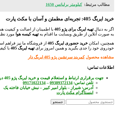
مطالب مرتبط:
کیلومتر برلیانس 1650
خرید ایربگ 405: تجربه‌ای مطمئن و آسان با مکث پارت
اگر به دنبال
تهیه ایربگ برای پژو 405
با اطمینان از اصالت و کیفیت هس
به صورت آنلاین از طریق وبسایت ما اقدام به
تهیه کیسه هوا
مورد نظر 
همچنین، امکان
خرید حضوری ایربگ 405
از فروشگاه ما نیز فراهم اس
خودروی خود را جدی بگیرید و همین امروز برای
تهیه ایربگ 405
با کیف
مشاهده محصول
کمربند سرنشین پژو 405 ایربگ دار
اطلاعات تماس:
جهت برقراری ارتباط و استعلام قیمت و خرید ایربگ پژو 405 در
تلفن تماس:
09389372134
–
09171022134
آدرس:
شیراز – بلوار امیر کبیر – نبش خیابان فاخته یک
اینستاگرام مکث پارت
جستجو