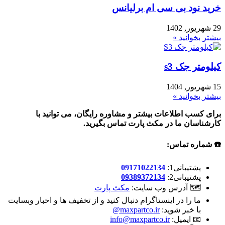
خرید نود بی سی ام برلیانس
29 شهریور, 1402
بیشتر بخوانید »
کیلومتر جک s3
15 شهریور, 1404
بیشتر بخوانید »
برای کسب اطلاعات بیشتر و مشاوره رایگان، می توانید با
کارشناسان ما در مکث پارت تماس بگیرید.
☎️ شماره تماس:
پشتیبانی1:
09171022134
پشتیبانی2:
09389372134
🗺 آدرس وب سایت:
مکث پارت
ما را در اینستاگرام دنبال کنید و از تخفیف ها و اخبار وبسایت
با خبر شوید:
maxpartco.ir@
📧 ایمیل:
info@maxpartco.ir