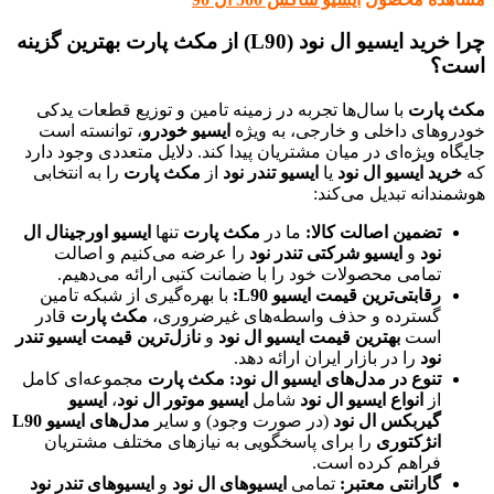
چرا خرید ایسیو ال نود (L90) از مکث پارت بهترین گزینه
است؟
مکث پارت
با سال‌ها تجربه در زمینه تامین و توزیع قطعات یدکی
خودروهای داخلی و خارجی، به ویژه
ایسیو خودرو
، توانسته است
جایگاه ویژه‌ای در میان مشتریان پیدا کند. دلایل متعددی وجود دارد
که
خرید ایسیو ال نود
یا
ایسیو تندر نود
از
مکث پارت
را به انتخابی
هوشمندانه تبدیل می‌کند:
تضمین اصالت کالا:
ما در
مکث پارت
تنها
ایسیو اورجینال ال
نود
و
ایسیو شرکتی تندر نود
را عرضه می‌کنیم و اصالت
تمامی محصولات خود را با ضمانت کتبی ارائه می‌دهیم.
رقابتی‌ترین قیمت ایسیو L90:
با بهره‌گیری از شبکه تامین
گسترده و حذف واسطه‌های غیرضروری،
مکث پارت
قادر
است
بهترین قیمت ایسیو ال نود
و
نازل‌ترین قیمت ایسیو تندر
نود
را در بازار ایران ارائه دهد.
تنوع در مدل‌های ایسیو ال نود:
مکث پارت
مجموعه‌ای کامل
از
انواع ایسیو ال نود
شامل
ایسیو موتور ال نود
،
ایسیو
گیربکس ال نود
(در صورت وجود) و سایر
مدل‌های ایسیو L90
انژکتوری
را برای پاسخگویی به نیازهای مختلف مشتریان
فراهم کرده است.
گارانتی معتبر:
تمامی
ایسیوهای ال نود
و
ایسیوهای تندر نود