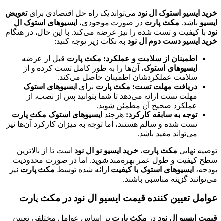
خرید ایسیو استوک ال نود
می‌تواند یک راه حل اقتصادی برای
تعویض
ایسیو
باشد.
مکث پارت
در صورت موجودی،
ایسیوهای استوک ال
نود
با کیفیت و تست شده را نیز عرضه می‌کند. با این حال، در هنگام
خرید ایسیو دست دوم ال نود
به نکات زیر توجه کنید:
اطمینان از سلامت و عملکرد:
مکث پارت
قبل از عرضه
ایسیوهای استوک
، آن‌ها را به طور کامل تست کرده و از
سلامت عملکردشان اطمینان حاصل می‌کند.
دریافت مهلت تست:
مکث پارت
برای
ایسیوهای استوک
مهلت تست ارائه می‌دهد تا شما بتوانید پس از نصب، از
عملکرد صحیح آن مطمئن شوید.
توجه به سابقه کارکرد:
هرچند
ایسیوهای استوک مکث پارت
تست شده و سالم هستند، اما توجه به میزان کارکرد آن‌ها نیز
می‌تواند مفید باشد.
توصیه نهایی
مکث پارت
،
خرید ایسیو نو ال نود
است تا از بالاترین
سطح کیفیت و طول عمر بهره‌مند شوید. اما در صورت محدودیت
بودجه،
ایسیوهای استوک با کیفیت
ارائه شده توسط
مکث پارت
نیز
می‌توانند گزینه مناسبی باشند.
عوامل تعیین کننده قیمت ایسیو ال نود در مکث پارت
قیمت ایسیو ال نود
در
مکث پارت
بر اساس عوامل مختلفی تعیین