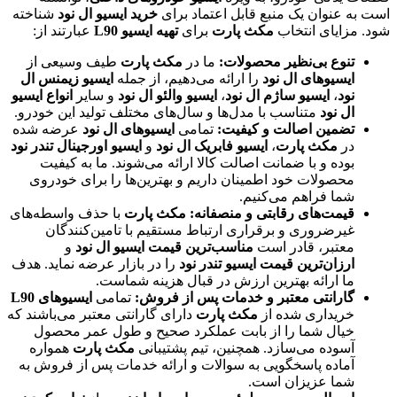
است به عنوان یک منبع قابل اعتماد برای
خرید ایسیو ال نود
شناخته
شود. مزایای انتخاب
مکث پارت
برای
تهیه ایسیو L90
عبارتند از:
تنوع بی‌نظیر محصولات:
ما در
مکث پارت
طیف وسیعی از
ایسیوهای ال نود
را ارائه می‌دهیم، از جمله
ایسیو زیمنس ال
نود
،
ایسیو ساژم ال نود
،
ایسیو والئو ال نود
و سایر
انواع ایسیو
ال نود
متناسب با مدل‌ها و سال‌های مختلف تولید این خودرو.
تضمین اصالت و کیفیت:
تمامی
ایسیوهای ال نود
عرضه شده
در
مکث پارت
،
ایسیو فابریک ال نود
و
ایسیو اورجینال تندر نود
بوده و با ضمانت اصالت کالا ارائه می‌شوند. ما به کیفیت
محصولات خود اطمینان داریم و بهترین‌ها را برای خودروی
شما فراهم می‌کنیم.
قیمت‌های رقابتی و منصفانه:
مکث پارت
با حذف واسطه‌های
غیرضروری و برقراری ارتباط مستقیم با تامین‌کنندگان
معتبر، قادر است
مناسب‌ترین قیمت ایسیو ال نود
و
ارزان‌ترین قیمت ایسیو تندر نود
را در بازار عرضه نماید. هدف
ما ارائه بهترین ارزش در قبال هزینه شماست.
گارانتی معتبر و خدمات پس از فروش:
تمامی
ایسیوهای L90
خریداری شده از
مکث پارت
دارای گارانتی معتبر می‌باشند که
خیال شما را از بابت عملکرد صحیح و طول عمر محصول
آسوده می‌سازد. همچنین، تیم پشتیبانی
مکث پارت
همواره
آماده پاسخگویی به سوالات و ارائه خدمات پس از فروش به
شما عزیزان است.