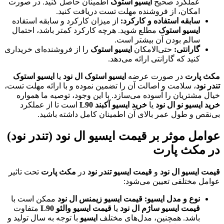
عملکرد صحیح
ایسیو استوک
اطمینان حاصل کنید. در صورت
امکان، از فروشنده مهلت تست دریافت کنید.
سابقه استفاده و کارکرد:
از میزان کارکرد و سابقه استفاده
ایسیو استوک
مطلع شوید. هرچه کارکرد کمتر باشد، احتمال
سالم بودن آن بیشتر است.
گارانتی:
حتی‌الامکان
ایسیو استوک
را از فروشنده‌ای خریداری
کنید که گارانتی ارائه می‌دهد.
مکث پارت
در صورت عرضه
ایسیو استوک ال نود
یا
ایسیو استوک
تندر نود
، سلامت و اصالت آن را تضمین نموده و با ارائه مهلت تست،
خیال مشتریان را آسوده می‌سازد. با این وجود، توصیه ما همواره
خرید ایسیو نو ال نود
یا
خرید ایسیو آکبند L90
است تا از عملکرد
بی‌نقص و طول عمر بالای آن اطمینان کامل داشته باشید.
عوامل موثر بر قیمت ایسیو ال نود (تندر نود)
در مکث پارت
قیمت ایسیو ال نود
و
قیمت ایسیو تندر نود
در
مکث پارت
تحت تاثیر
عوامل مختلفی تعیین می‌شود:
نوع و مدل ایسیو:
قیمت ایسیو زیمنس ال نود
ممکن است با
قیمت ایسیو ساژم ال نود
یا
قیمت ایسیو والئو L90
متفاوت
باشد. همچنین، مدل‌های مختلف
ایسیو
با توجه به سال تولید و