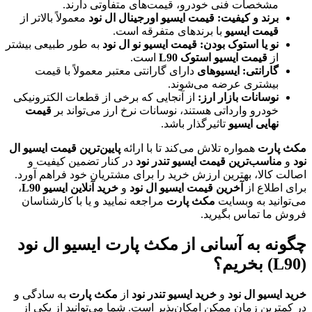
مشخصات فنی خودرو، قیمت‌های متفاوتی دارند.
برند و کیفیت:
قیمت ایسیو اورجینال ال نود
معمولاً بالاتر از
قیمت ایسیو
با برندهای متفرقه است.
نو یا استوک بودن:
قیمت ایسیو نو ال نود
به طور طبیعی بیشتر
از
قیمت ایسیو استوک L90
است.
گارانتی:
ایسیوهای
دارای گارانتی معتبر معمولاً با قیمت
بیشتری عرضه می‌شوند.
نوسانات بازار ارز:
از آنجایی که برخی از قطعات الکترونیکی
خودرو وارداتی هستند، نوسانات نرخ ارز می‌تواند بر
قیمت
نهایی ایسیو
تاثیرگذار باشد.
مکث پارت
همواره تلاش می‌کند تا با ارائه
پایین‌ترین قیمت ایسیو ال
نود
و
مناسب‌ترین قیمت ایسیو تندر نود
در کنار تضمین کیفیت و
اصالت کالا، بهترین ارزش خرید را برای مشتریان خود فراهم آورد.
برای اطلاع از
آخرین قیمت ایسیو ال نود
و
خرید آنلاین ایسیو L90
،
می‌توانید به وبسایت
مکث پارت
مراجعه نمایید و یا با کارشناسان
فروش ما تماس بگیرید.
چگونه به آسانی از مکث پارت ایسیو ال نود
(L90) بخریم؟
خرید ایسیو ال نود
و
خرید ایسیو تندر نود
از
مکث پارت
به سادگی و
در کمترین زمان ممکن امکان‌پذیر است. شما می‌توانید از یکی از