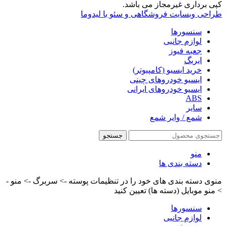
کپی برداری غیرمجاز می باشد.
طراحی وبسایت فروشگاهی و سئو با لیدوما
سنسورها
لوازم جانبی
جعبه فیوز
ایربگ
خرید ایسیو (کامپیوتر)
ایسیو خودروهای چینی
ایسیو خودروهای ایرانی
ABS
سایر
شمع / وایر شمع
جستجو
منو
دسته بندی ها
منوی دسته بندی های خود را در تنظیمات پوسته -> سربرگ -> منو -
> منو موبایل (دسته ها) تعیین کنید
سنسورها
لوازم جانبی