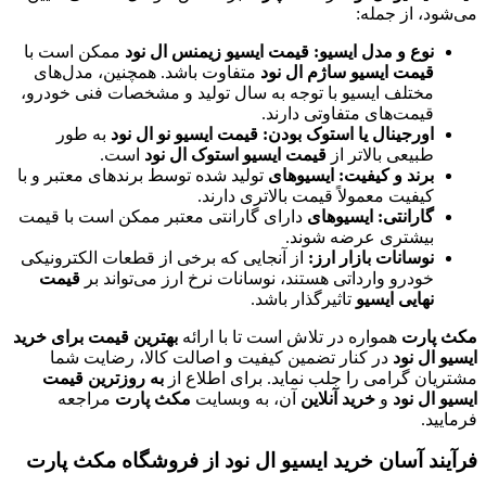
می‌شود، از جمله:
نوع و مدل ایسیو:
قیمت ایسیو زیمنس ال نود
ممکن است با
قیمت ایسیو ساژم ال نود
متفاوت باشد. همچنین، مدل‌های
مختلف ایسیو با توجه به سال تولید و مشخصات فنی خودرو،
قیمت‌های متفاوتی دارند.
اورجینال یا استوک بودن:
قیمت ایسیو نو ال نود
به طور
طبیعی بالاتر از
قیمت ایسیو استوک ال نود
است.
برند و کیفیت:
ایسیوهای
تولید شده توسط برندهای معتبر و با
کیفیت معمولاً قیمت بالاتری دارند.
گارانتی:
ایسیوهای
دارای گارانتی معتبر ممکن است با قیمت
بیشتری عرضه شوند.
نوسانات بازار ارز:
از آنجایی که برخی از قطعات الکترونیکی
خودرو وارداتی هستند، نوسانات نرخ ارز می‌تواند بر
قیمت
نهایی ایسیو
تاثیرگذار باشد.
مکث پارت
همواره در تلاش است تا با ارائه
بهترین قیمت برای خرید
ایسیو ال نود
در کنار تضمین کیفیت و اصالت کالا، رضایت شما
مشتریان گرامی را جلب نماید. برای اطلاع از
به روزترین قیمت
ایسیو ال نود
و
خرید آنلاین
آن، به وبسایت
مکث پارت
مراجعه
فرمایید.
فرآیند آسان خرید ایسیو ال نود از فروشگاه مکث پارت