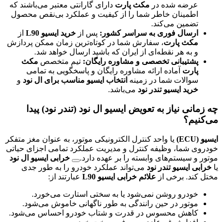
عرضه شده در
مکث پارت
دارای گارانتی معتبر می‌باشند که
اطمینان خاطر شما را از کیفیت و عملکرد بی‌نقص محصول
تضمین می‌کند.
ارسال فوری به سراسر کشور:
پس از
خرید ایسیو L90
از
مکث پارت
، سفارش شما در کوتاه‌ترین زمان ممکن پردازش
و به هر نقطه‌ای از ایران که باشید ارسال خواهد شد.
پشتیبانی تخصصی و مشاوره رایگان:
تیم متخصص
مکث
پارت
آماده ارائه مشاوره رایگان و پاسخگویی به تمامی
سوالات شما در زمینه
انتخاب ایسیو مناسب برای ال نود
و
خرید ایسیو تندر نود
می‌باشد.
چه زمانی نیاز به تعویض ایسیو ال نود (تندر نود) پیدا
می‌کنیم؟
ایسیو (ECU)
یا واحد کنترل الکترونیکی موتور، به عنوان مغز متفکر
خودروی شما، وظیفه کنترل و مدیریت عملکرد تمامی اجزای حیاتی
موتور و سیستم‌های وابسته را بر عهده دارد.
خرابی ایسیو ال نود
یا
خرابی ایسیو تندر نود
می‌تواند عملکرد خودرو را به طور جدی
مختل کند. برخی از
علائم خرابی ایسیو L90
عبارتند از:
خودرو روشن نمی‌شود یا به سختی استارت می‌خورد.
موتور در حین رانندگی به طور ناگهانی خاموش می‌شود.
کاهش محسوس در قدرت و شتاب خودرو احساس می‌شود.