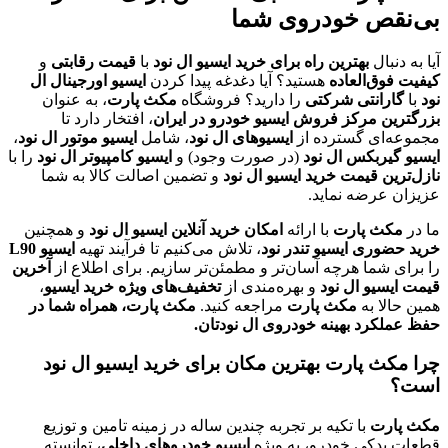
بی‌نقص خودروی شما
آیا به دنبال
بهترین راه برای خرید ایسیو ال نود
با
قیمت رقابتی
و
کیفیت فوق‌العاده
هستید؟ آیا دغدغه پیدا کردن
ایسیو اورجینال ال
نود
با
گارانتی شرکتی
را دارید؟ فروشگاه
مکث پارت
، به عنوان
بزرگترین مرکز فروش ایسیو خودرو در ایران
، افتخار دارد تا
مجموعه‌ای گسترده از
ایسیوهای ال نود
، شامل
ایسیو موتور ال نود
،
ایسیو گیربکس ال نود
(در صورت وجود) و
ایسیو کامپیوتر ال نود
را با
نازل‌ترین قیمت خرید ایسیو ال نود
و تضمین اصالت کالا به شما
عزیزان عرضه نماید.
ما در
مکث پارت
با ارائه
امکان خرید آنلاین ایسیو ال نود
و همچنین
خرید حضوری ایسیو تندر نود
، تلاش می‌کنیم تا فرآیند تهیه
ایسیو L90
را برای شما هرچه آسان‌تر و مطمئن‌تر سازیم. برای اطلاع از
آخرین
قیمت ایسیو ال نود
و بهره‌مندی از
تخفیف‌های ویژه خرید ایسیو
،
همین حالا به
مکث پارت
مراجعه کنید.
مکث پارت، همراه شما در
حفظ عملکرد بهینه خودروی ال نودتان.
چرا مکث پارت بهترین مکان برای خرید ایسیو ال نود
است؟
مکث پارت
با تکیه بر تجربه چندین ساله در زمینه تامین و توزیع
قطعات یدکی خودرو، به ویژه
ایسیو خودروهای داخلی
، توانسته