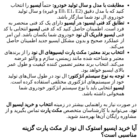
مطابقت با مدل و سال تولید خودرو:
حتماً
ایسیو
را انتخاب
کنید که با مدل دقیق (E0، E1، E2 و غیره) و سال تولید
خودروی ال نود شما سازگار باشد.
تطابق کد فنی ایسیو:
هر
ایسیو
دارای یک کد فنی منحصر به
فرد است. اطمینان حاصل کنید که کد فنی
ایسیو
انتخابی با کد
فنی
ایسیو فابریک ال نود
خودروی شما یکسان باشد. این امر
از عملکرد صحیح و بدون مشکل ایسیو جدید اطمینان حاصل
می‌کند.
انتخاب برند معتبر:
مکث پارت
ایسیوهای ال نود
را از برندهای
معتبر و شناخته شده مانند زیمنس، ساژم و والئو عرضه
می‌کند. انتخاب برند معتبر تضمین کننده کیفیت و طول عمر
بالای ایسیو خواهد بود.
توجه به نوع سیستم انژکتور:
ال نود در طول سال‌های تولید
خود از سیستم‌های انژکتوری مختلفی استفاده کرده است.
ایسیو
انتخابی باید با نوع سیستم انژکتور خودروی شما
همخوانی داشته باشد.
در صورت نیاز به راهنمایی بیشتر در زمینه
انتخاب و خرید ایسیو ال
نود
، می‌توانید با کارشناسان متخصص
مکث پارت
تماس بگیرید و از
مشاوره رایگان آن‌ها بهره‌مند شوید.
آیا خرید ایسیو استوک ال نود از مکث پارت گزینه
مناسبی است؟