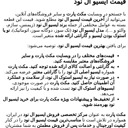
قیمت ایسیو ال نود
با جستجو در وبسایت
مکث پارت
و سایر فروشگاه‌های آنلاین،
می‌توانید از
آخرین قیمت ایسیو ال نود
مطلع شوید. قیمت این قطعه
بسته به عوامل مختلفی از جمله
برند ایسیو ال نود
(زیمنس، ساژم،
والئو و …)،
مدل ایسیو ال نود
(تک سوز، دوگانه سوز، اتوماتیک)،
نو یا
استوک بودن ایسیو
و
گارانتی ارائه شده
متغیر است.
برای یافتن
بهترین قیمت ایسیو ال نود
، توصیه می‌شود:
قیمت‌های مختلف را در وبسایت مکث پارت و سایر
فروشگاه‌های معتبر مقایسه کنید.
به گارانتی و اصالت کالای ارائه شده توجه کنید.
مکث پارت
همواره
ایسیو اصلی ال نود
را با
گارانتی معتبر
عرضه می‌کند.
در صورت نیاز به ایسیو استوک ال نود، از سلامت و عملکرد
آن اطمینان حاصل کنید.
مکث پارت
در صورت موجودی،
ایسیوهای استوک ال نود
تست شده و با کیفیت را نیز ارائه
می‌دهد.
از تخفیف‌ها و پیشنهادات ویژه مکث پارت برای خرید ایسیو ال
نود بهره‌مند شوید.
مکث پارت
به عنوان
مرکز تخصصی فروش ایسیو ال نود
در ایران،
همواره در تلاش است تا
مناسب‌ترین قیمت ایسیو ال نود
را در کنار
کیفیت اورجینال
و
خدمات پس از فروش مطمئن
به شما مشتریان