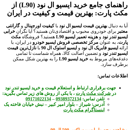
راهنمای جامع خرید ایسیو ال نود (L90) از
مکث پارت: بهترین قیمت و کیفیت در ایران
آیا به دنبال
بهترین قیمت ایسیو ال نود
با
کیفیت اورجینال
و
گارانتی
معتبر
برای خودروی محبوب و اقتصادی‌تان هستید؟ آیا نگران
خرابی
ایسیو تندر نود
و
هزینه تعمیر ایسیو L90
هستید؟ فروشگاه
مکث
پارت
، به عنوان
مرکز تخصصی فروش ایسیو خودرو
در ایران، با
ارائه
ایسیو فابریک ال نود
و
ایسیو استوک ال 90
با
نازل‌ترین قیمت
ایسیو تندر نود
و تضمین اصالت کالا، همراه شماست تا تمامی
دغدغه‌های مربوط به
خرید ایسیو L90
را به بهترین شکل ممکن
برطرف سازد.
اطلاعات تماس:
جهت برقراری ارتباط و استعلام قیمت و خرید ایسیو تندر نود
در
شرکت مکث پارت
، با یکی از روش های زیر تماس بگیرید:
تلفن تماس:
09389372134
–
09171022134
آدرس:
شیراز – بلوار امیر کبیر – نبش خیابان فاخته یک
اینستاگرام مکث پارت
مشاهده محصول
ایسیو ساکس 500 ال 90