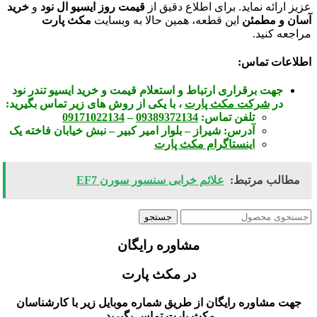
عزیز ارائه نماید. برای اطلاع دقیق از
قیمت روز ایسیو ال نود
و
خرید
آسان و مطمئن
این قطعه، همین حالا به وبسایت
مکث پارت
مراجعه کنید.
اطلاعات تماس:
جهت برقراری ارتباط و استعلام قیمت و خرید ایسیو تندر نود
در
شرکت مکث پارت
، با یکی از روش های زیر تماس بگیرید:
تلفن تماس:
09389372134
–
09171022134
آدرس:
شیراز – بلوار امیر کبیر – نبش خیابان فاخته یک
اینستاگرام مکث پارت
مطالب مرتبط:
علائم خرابی سنسور سورن EF7
جستجو
مشاوره رایگان
در مکث پارت
جهت مشاوره رایگان از طریق شماره موبایل زیر با کارشناسان
مکث پارت تماس بگیرید.