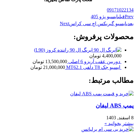
09171022134
Prev
قبلی
ایسیو پژو 405
بعدی
ایسیو گیربکس اچ سی کراس
Next
محصولات پرفروش:
ایربگ ال 90 راننده کروز (L90)
4,400,000
تومان
دوربین عقب آریزو 6 اصلی
13,500,000
تومان
ایسیو جک T8 دلفی MT62.1
21,000,000
تومان
مطالب مرتبط:
پمپ ABS لیفان
8 اسفند, 1403
بیشتر بخوانید »