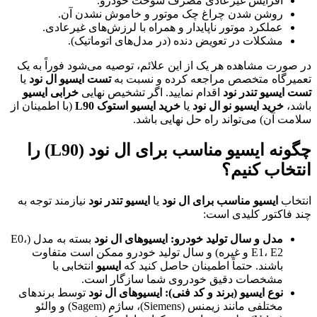
افزایش غیرعادی مصرف سوخت خودرو.
روشن شدن چراغ چک موتور و خاموش نشدن آن.
عملکرد موتور ناپایدار و همراه با لرزش‌های غیرعادی.
مشکلات در تعویض دنده (در مدل‌های اتوماتیک).
در صورت مشاهده هر یک از این علائم، توصیه می‌شود فوراً به یک
تعمیرگاه متخصص مراجعه کرده و نسبت به
تست ایسیو ال نود
یا
تست ایسیو تندر نود
اقدام نمایید. اگر تشخیص نهایی
خرابی ایسیو
باشد،
خرید ایسیو نو ال نود
یا
خرید ایسیو استوک L90
(با اطمینان از
سلامت آن) می‌تواند راه حل نهایی باشد.
چگونه ایسیو مناسب برای ال نود (L90) را
انتخاب کنیم؟
انتخاب
ایسیو مناسب برای ال نود
یا
ایسیو تندر نود
نیازمند توجه به
چند فاکتور کلیدی است:
مدل و سال تولید خودرو:
ایسیوهای ال نود
بسته به مدل (E0،
E1، E2 و غیره) و سال تولید خودرو ممکن است متفاوت
باشند. حتماً اطمینان حاصل کنید که
ایسیو
انتخابی با
مشخصات دقیق خودروی شما سازگار است.
نوع ایسیو (برند و کد فنی):
ایسیوهای ال نود
توسط برندهای
مختلفی مانند زیمنس (Siemens)، ساژم (Sagem) و والئو