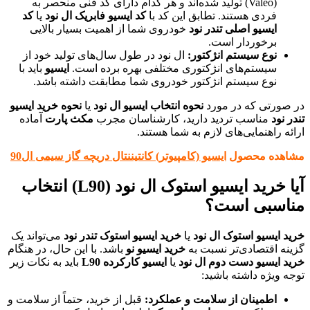
(Valeo) تولید شده‌اند و هر کدام دارای کد فنی منحصر به
فردی هستند. تطابق این کد با
کد ایسیو فابریک ال نود
یا
کد
ایسیو اصلی تندر نود
خودروی شما از اهمیت بسیار بالایی
برخوردار است.
نوع سیستم انژکتور:
ال نود در طول سال‌های تولید خود از
سیستم‌های انژکتوری مختلفی بهره برده است.
ایسیو
باید با
نوع سیستم انژکتور خودروی شما مطابقت داشته باشد.
در صورتی که در مورد
نحوه انتخاب ایسیو ال نود
یا
نحوه خرید ایسیو
تندر نود
مناسب تردید دارید، کارشناسان مجرب
مکث پارت
آماده
ارائه راهنمایی‌های لازم به شما هستند.
مشاهده محصول
ایسیو (کامپیوتر) کانتیننتال دریچه گاز سیمی ال90
آیا خرید ایسیو استوک ال نود (L90) انتخاب
مناسبی است؟
خرید ایسیو استوک ال نود
یا
خرید ایسیو استوک تندر نود
می‌تواند یک
گزینه اقتصادی‌تر نسبت به
خرید ایسیو نو
باشد. با این حال، در هنگام
خرید ایسیو دست دوم ال نود
یا
ایسیو کارکرده L90
باید به نکات زیر
توجه ویژه داشته باشید:
اطمینان از سلامت و عملکرد:
قبل از خرید، حتماً از سلامت و