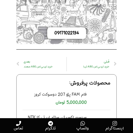
جهت مشاوره رایگان از طریق شماره موبایل زیر با
کارشناسان مکث پارت تماس بگیرید.
09171022134
قبلی
بعدی
خرید ای بی اس ABS تیبا
خرید ای بی اس ABS سمند
محصولات پرفروش:
فام FAM پژو 207 دوسوکت کروز
5,000,000
تومان
سنسور اکسیژن ساژم ان تی کا NTK
(سوکت سبز)
اینستاگرام
واتساپ
تلگرام
تماس
3,500,000
تومان