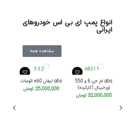
انواع پمپ ای بی اس خودروهای
ایرانی
مشاهده همه
abs ام جی 6 و 550
abs لیفان x60 اتومات
اورجینال (کارکرده)
25,000,000
تومان
32,000,000
تومان
بلوک ABS آریزو 5 اصلی
000