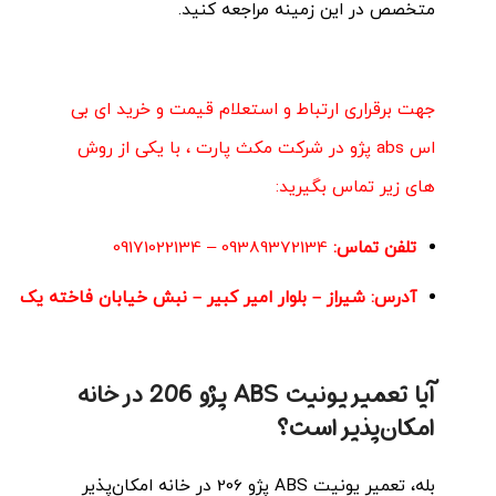
متخصص در این زمینه مراجعه کنید.
جهت برقراری ارتباط و استعلام قیمت و خرید ای بی
اس abs پژو در
شرکت مکث پارت
، با یکی از روش
های زیر تماس بگیرید:
تلفن تماس:
09389372134
–
09171022134
آدرس:
شیراز – بلوار امیر کبیر – نبش خیابان فاخته یک
آیا تعمیر یونیت ABS پژو 206 در خانه
امکان‌پذیر است؟
بله، تعمیر یونیت ABS پژو 206 در خانه امکان‌پذیر