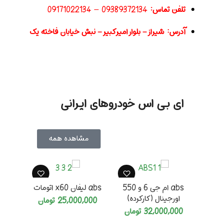
تلفن تماس:
09389372134
–
09171022134
آدرس:
شیراز – بلوار امیر کبیر – نبش خیابان فاخته یک
ای بی اس خودروهای ایرانی
مشاهده همه
abs ام جی 6 و 550
abs لیفان x60 اتومات
اورجینال (کارکرده)
25,000,000
تومان
32,000,000
تومان