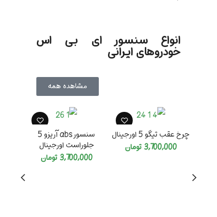
انواع سنسور ای بی اس
خودروهای ایرانی
مشاهده همه
چرخ عقب تیگو 5 اورجینال
سنسور abs آریزو 5
جلوراست اورجینال
3,700,000
تومان
3,700,000
تومان
چ