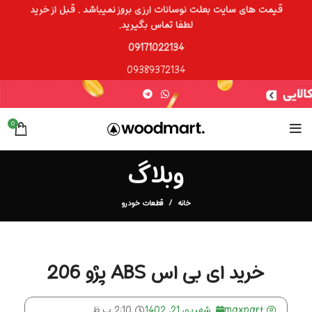
قیمت های سایت بعلت نوسانات ارزی بروز نمیباشد . قبل از خرید
لطفا تماس بگیرید.
09171022134
09389372134
0
وبلاگ
خانه
قطعات خودرو
خرید ای بی اس ABS پژو 206
maxpart
شهریور 21, 1402
2:10 ب.ظ