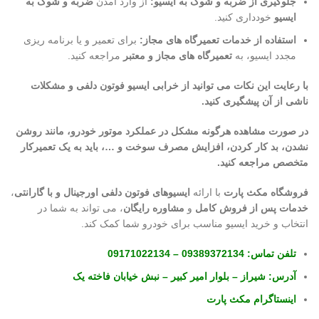
جلوگیری از ضربه و شوک به ایسیو:
از وارد آمدن
ضربه و شوک به
ایسیو
خودداری کنید.
استفاده از خدمات تعمیرگاه های مجاز:
برای تعمیر و یا برنامه ریزی
مجدد ایسیو، به
تعمیرگاه های مجاز و معتبر
مراجعه کنید.
با رعایت این نکات می توانید از خرابی ایسیو فوتون دلفی و مشکلات
ناشی از آن پیشگیری کنید.
در صورت مشاهده هرگونه مشکل در عملکرد موتور خودرو، مانند روشن
نشدن، بد کار کردن، افزایش مصرف سوخت و …، باید به یک تعمیرکار
متخصص مراجعه کنید.
فروشگاه مکث پارت
با ارائه
ایسیوهای فوتون دلفی اورجینال و با گارانتی
،
خدمات پس از فروش کامل
و
مشاوره رایگان
، می تواند به شما در
انتخاب و خرید ایسیو مناسب برای خودرو شما کمک کند.
تلفن تماس:
09389372134
–
09171022134
آدرس:
شیراز – بلوار امیر کبیر – نبش خیابان فاخته یک
اینستاگرام مکث پارت