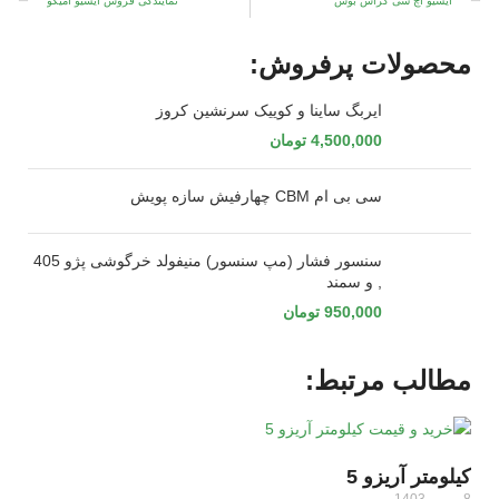
ایسیو اچ سی کراس بوش
نمایندگی فروش ایسیو آمیکو
محصولات پرفروش:
ایربگ ساینا و کوییک سرنشین کروز
4,500,000
تومان
سی بی ام CBM چهارفیش سازه پویش
سنسور فشار (مپ سنسور) منیفولد خرگوشی پژو 405
, و سمند
950,000
تومان
مطالب مرتبط:
کیلومتر آریزو 5