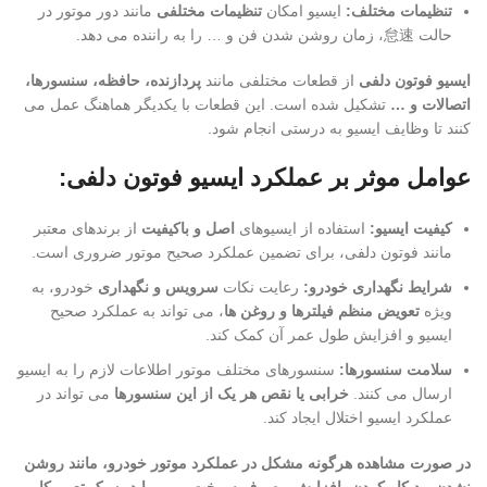
تنظیمات مختلف:
ایسیو امکان
تنظیمات مختلفی
مانند دور موتور در
حالت 怠速، زمان روشن شدن فن و … را به راننده می دهد.
ایسیو فوتون دلفی
از قطعات مختلفی مانند
پردازنده، حافظه، سنسورها،
اتصالات و …
تشکیل شده است. این قطعات با یکدیگر هماهنگ عمل می
کنند تا وظایف ایسیو به درستی انجام شود.
عوامل موثر بر عملکرد ایسیو فوتون دلفی:
کیفیت ایسیو:
استفاده از ایسیوهای
اصل و باکیفیت
از برندهای معتبر
مانند فوتون دلفی، برای تضمین عملکرد صحیح موتور ضروری است.
شرایط نگهداری خودرو:
رعایت نکات
سرویس و نگهداری
خودرو، به
ویژه
تعویض منظم فیلترها و روغن ها
، می تواند به عملکرد صحیح
ایسیو و افزایش طول عمر آن کمک کند.
سلامت سنسورها:
سنسورهای مختلف موتور اطلاعات لازم را به ایسیو
ارسال می کنند.
خرابی یا نقص هر یک از این سنسورها
می تواند در
عملکرد ایسیو اختلال ایجاد کند.
در صورت مشاهده هرگونه مشکل در عملکرد موتور خودرو، مانند روشن