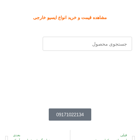
مشاهده قیمت و خرید انواع ایسیو خارجی
مشاوره رایگان
در مکث پارت
جهت مشاوره رایگان از طریق شماره موبایل زیر با کارشناسان مکث
پارت تماس بگیرید.
09171022134
قبلی
بعدی