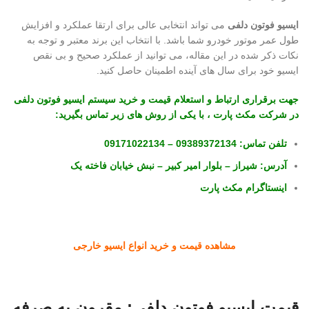
ایسیو فوتون دلفی
می تواند انتخابی عالی برای ارتقا عملکرد و افزایش
طول عمر موتور خودرو شما باشد. با انتخاب این برند معتبر و توجه به
نکات ذکر شده در این مقاله، می توانید از عملکرد صحیح و بی نقص
ایسیو خود برای سال های آینده اطمینان حاصل کنید.
جهت برقراری ارتباط و استعلام قیمت و خرید سیستم ایسیو فوتون دلفی
در
شرکت مکث پارت
، با یکی از روش های زیر تماس بگیرید:
تلفن تماس:
09389372134
–
09171022134
آدرس:
شیراز – بلوار امیر کبیر – نبش خیابان فاخته یک
اینستاگرام مکث پارت
مشاهده قیمت و خرید انواع ایسیو خارجی
قیمت ایسیو فوتون دلفی: مقرون به صرفه