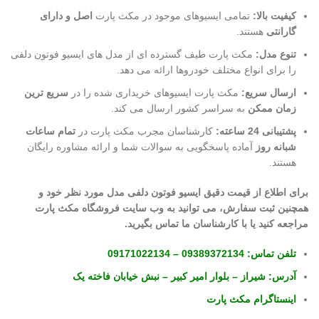
کیفیت بالا:
تمامی ایسیوهای موجود در مکث پارت
اصل و دارای
گارانتی
هستند.
تنوع مدل:
مکث پارت طیف گسترده ای از مدل های ایسیو فوتون دلفی
را برای انواع مختلف خودروها ارائه می دهد.
ارسال سریع:
مکث پارت ایسیوهای خریداری شده را در
سریع ترین
زمان ممکن
به سراسر کشور ارسال می کند.
پشتیبانی 24 ساعته:
کارشناسان مجرب مکث پارت در
تمام ساعات
شبانه روز
آماده پاسخگویی به سوالات شما و ارائه مشاوره رایگان
هستند.
برای اطلاع از قیمت دقیق ایسیو فوتون دلفی مدل مورد نظر خود و
همچنین ثبت سفارش، می توانید به وب سایت فروشگاه مکث پارت
مراجعه کنید یا با کارشناسان ما تماس بگیرید.
تلفن تماس:
09389372134
–
09171022134
آدرس:
شیراز – بلوار امیر کبیر – نبش خیابان فاخته یک
اینستاگرام مکث پارت