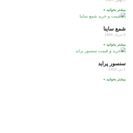
8 بهمن, 1403
بیشتر بخوانید »
شمع ساینا
5 خرداد, 1404
بیشتر بخوانید »
سنسور پراید
1 دی, 1403
بیشتر بخوانید »
برای کسب اطلاعات بیشتر و مشاوره رایگان، می توانید با کارشناسان
ما در مکث پارت تماس بگیرید.
☎️ شماره تماس:
پشتیبانی1:
09171022134