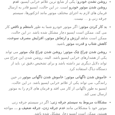
روشن نشدن خودرو:
یکی از شایع ترین علائم خرابی ایسیو،
عدم
روشن شدن موتور خودرو
است. در این حالت، ایسیو قادر به ارسال
فرمان های لازم به اجزای مختلف موتور مانند انژکتورها، سیستم
جرقه زنی و … نیست.
بد کار کردن موتور:
اگر موتور خودرو شما به طور
نامنظم و ناقص
کار
می کند، ممکن است ایسیو دچار مشکل شده باشد. در این حالت،
ممکن است شاهد
لرزش و ارتعاش موتور، افزایش مصرف سوخت،
کاهش شتاب و قدرت موتور
باشید.
روشن شدن چراغ چک موتور:
روشن شدن چراغ چک موتور
می تواند
یکی از هشدارهای خرابی ایسیو باشد. البته، روشن شدن این چراغ می
تواند دلایل دیگری نیز داشته باشد و برای تشخیص دقیق تر، باید از
دستگاه دیاگ استفاده کرد.
خاموش شدن ناگهانی موتور:
خاموش شدن ناگهانی موتور
در حین
رانندگی، می تواند یکی از علائم خرابی ایسیو باشد. در این حالت،
ایسیو به طور ناگهانی از کار می افتد و فرمان های لازم را به موتور
ارسال نمی کند.
مشکلات مربوط به سیستم جرقه زنی:
اگر در سیستم جرقه زنی
موتور خود با مشکلاتی مانند
عدم جرقه زدن، جرقه ضعیف و …
مواجه
هستید، ممکن است ایسیو دچار مشکل شده باشد.