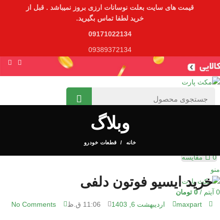
قیمت های سایت بعلت نوسانات ارزی بروز نمیباشد . قبل از
خرید لطفا تماس بگیرید.
09171022134
09389372134
ورود / عضویت
منو
وبلاگ
لیست علاقه مندی ها
0
آیتم
/
0
تومان
خانه
قطعات خودرو
0
مقایسه
منو
خرید ایسیو فوتون دلفی
0
آیتم
/
0
تومان
maxpart
اردیبهشت 6, 1403
11:06 ق.ظ
No Comments