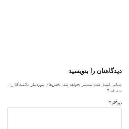
پشتیبانی2:
09389372134
🗺 آدرس وب سایت:
مکث پارت
ما را در اینستاگرام دنبال کنید و از تخفیف ها و اخبار وبسایت با خبر
شوید:
maxpartco.ir@
📧 ایمیل:
info@maxpartco.ir
📍آدرس:
شیراز، بلوار امیر کبیر، نبش خیابان فاخته یک
دیدگاهتان را بنویسید
نشانی ایمیل شما منتشر نخواهد شد.
بخش‌های موردنیاز علامت‌گذاری
*
شده‌اند
*
دیدگاه