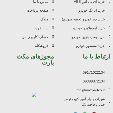
خرید ای بی اس ABS
تماس با ما
خرید ایربگ خودرو
صفحه پرداخت
خرید نود خودرو (جعبه سوییچ)
وبلاگ
خرید ایموبلایزر خودرو
سبد خرید
خرید پمپ بنزین خودرو
حساب کاربری من
خرید سنسور خودرو
فروشگاه
ارتباط با ما
مجوزهای مکث
پارت
09171022134
09389372134
info@maxpartco.ir
شیراز، بلوار امیر کبیر، نبش
خیابان فاخته یک