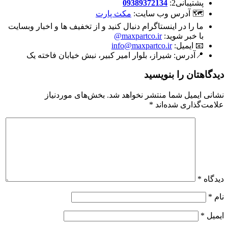
پشتیبانی2:
09389372134
🗺 آدرس وب سایت:
مکث پارت
ما را در اینستاگرام دنبال کنید و از تخفیف ها و اخبار وبسایت
با خبر شوید:
maxpartco.ir@
📧 ایمیل:
info@maxpartco.ir
📍آدرس:
شیراز، بلوار امیر کبیر، نبش خیابان فاخته یک
دیدگاهتان را بنویسید
نشانی ایمیل شما منتشر نخواهد شد.
بخش‌های موردنیاز
علامت‌گذاری شده‌اند
*
دیدگاه
*
نام
*
ایمیل
*