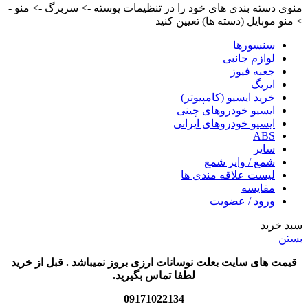
منوی دسته بندی های خود را در تنظیمات پوسته -> سربرگ -> منو -
> منو موبایل (دسته ها) تعیین کنید
سنسورها
لوازم جانبی
جعبه فیوز
ایربگ
خرید ایسیو (کامپیوتر)
ایسیو خودروهای چینی
ایسیو خودروهای ایرانی
ABS
سایر
شمع / وایر شمع
لیست علاقه مندی ها
مقایسه
ورود / عضویت
سبد خرید
بستن
قیمت های سایت بعلت نوسانات ارزی بروز نمیباشد . قبل از خرید
لطفا تماس بگیرید.
09171022134