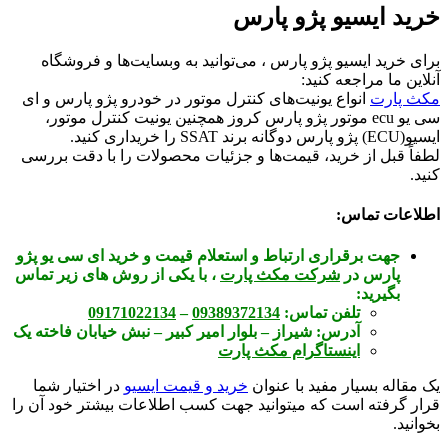
خرید ایسیو پژو پارس
برای خرید ایسیو پژو پارس ، می‌توانید به وبسایت‌ها و فروشگاه
آنلاین ما مراجعه کنید:
مکث پارت
انواع یونیت‌های کنترل موتور در خودرو پژو پارس و ای
سی یو ecu موتور پژو پارس کروز همچنین یونیت کنترل موتور،
ایسیو(ECU) پژو پارس دوگانه برند SSAT را خریداری کنید.
لطفاً قبل از خرید، قیمت‌ها و جزئیات محصولات را با دقت بررسی
کنید.
اطلاعات تماس:
جهت برقراری ارتباط و استعلام قیمت و خرید ای سی یو پژو
پارس در
شرکت مکث پارت
، با یکی از روش های زیر تماس
بگیرید:
تلفن تماس:
09389372134
–
09171022134
آدرس:
شیراز – بلوار امیر کبیر – نبش خیابان فاخته یک
اینستاگرام مکث پارت
یک مقاله بسیار مفید با عنوان
خرید و قیمت ایسیو
در اختیار شما
قرار گرفته است که میتوانید جهت کسب اطلاعات بیشتر خود آن را
بخوانید.