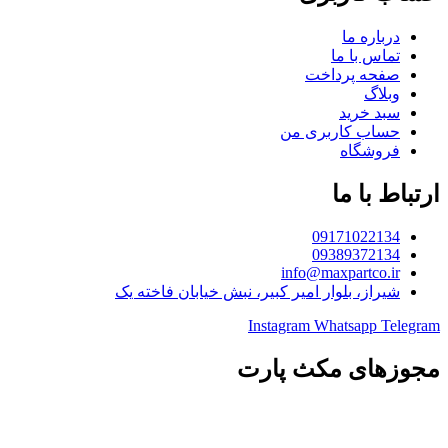
درباره ما
تماس با ما
صفحه پرداخت
وبلاگ
سبد خرید
حساب کاربری من
فروشگاه
ارتباط با ما
09171022134
09389372134
info@maxpartco.ir
شیراز، بلوار امیر کبیر، نبش خیابان فاخته یک
Instagram
Whatsapp
Telegram
مجوزهای مکث پارت