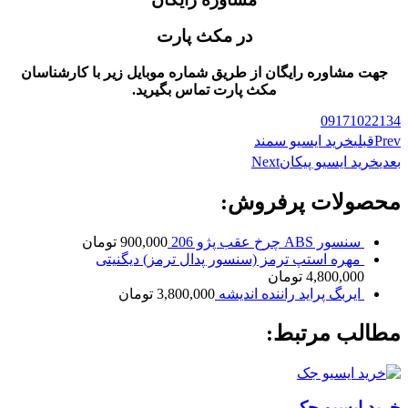
در مکث پارت
جهت مشاوره رایگان از طریق شماره موبایل زیر با کارشناسان
مکث پارت تماس بگیرید.
09171022134
Prev
قبلی
خرید ایسیو سمند
بعدی
خرید ایسیو پیکان
Next
محصولات پرفروش:
سنسور ABS چرخ عقب پژو 206
900,000
تومان
مهره استپ ترمز (سنسور پدال ترمز) دیگنیتی
4,800,000
تومان
ایربگ پراید راننده اندیشه
3,800,000
تومان
مطالب مرتبط:
خرید ایسیو جک