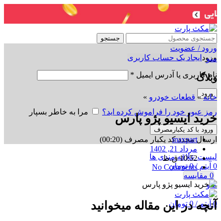
جستجو
ورود / عضویت
ورود
ایجاد یک حساب کاربری
منو
نام کاربری یا آدرس ایمیل
*
وبلاگ
ورود
خانه
»
قطعات خودرو
»
رمز عبور خود را فراموش کرده اید؟
مرا به خاطر بسپار
خرید ایسیو پژو پارس
ورود با کد یکبارمصرف
ارسال مجدد کد یکبار مصرف
(00:
20
)
maxpart
مرداد 21, 1402
لیست علاقه مندی ها
10:52 ق.ظ
0
آیتم
/
0
تومان
No Comments
0
مقایسه
منو
0
آیتم
/
0
تومان
آنچه در این مقاله میخوانید