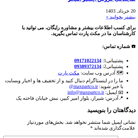
20 خرداد, 1403
بیشتر بخوانید »
برای کسب اطلاعات بیشتر و مشاوره رایگان، می توانید با
کارشناسان ما در مکث پارت تماس بگیرید.
☎️ شماره تماس:
پشتیبانی1:
09171022134
پشتیبانی2:
09389372134
🗺 آدرس وب سایت:
مکث پارت
ما را در اینستاگرام دنبال کنید و از تخفیف ها و اخبار وبسایت
با خبر شوید:
maxpartco.ir@
📧 ایمیل:
info@maxpartco.ir
📍آدرس:
شیراز، بلوار امیر کبیر، نبش خیابان فاخته یک
دیدگاهتان را بنویسید
نشانی ایمیل شما منتشر نخواهد شد.
بخش‌های موردنیاز
علامت‌گذاری شده‌اند
*