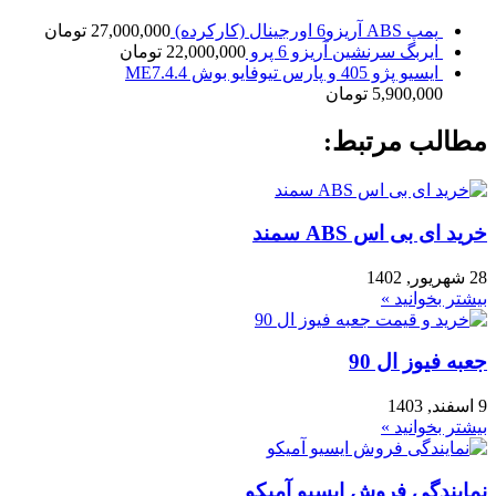
پمپ ABS آریزو6 اورجینال (کارکرده)
27,000,000
تومان
ایربگ سرنشین آریزو 6 پرو
22,000,000
تومان
ایسیو پژو 405 و پارس تیوفایو بوش ME7.4.4
5,900,000
تومان
مطالب مرتبط:
خرید ای بی اس ABS سمند
28 شهریور, 1402
بیشتر بخوانید »
جعبه فیوز ال 90
9 اسفند, 1403
بیشتر بخوانید »
نمایندگی فروش ایسیو آمیکو