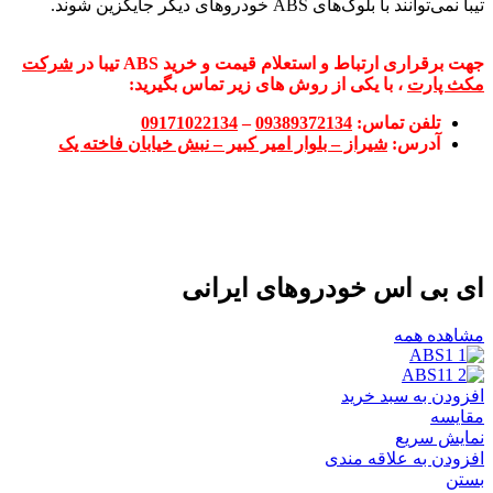
تیبا نمی‌توانند با بلوک‌های ABS خودروهای دیگر جایگزین شوند.
جهت برقراری ارتباط و استعلام قیمت و خرید
ABS تیبا
در
شرکت
مکث پارت
، با یکی از روش های زیر تماس بگیرید:
تلفن تماس:
09389372134
–
09171022134
آدرس:
شیراز – بلوار امیر کبیر – نبش خیابان فاخته یک
ای بی اس خودروهای ایرانی
مشاهده همه
افزودن به سبد خرید
مقایسه
نمایش سریع
افزودن به علاقه مندی
بستن