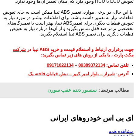
تعویض ECU یا HCU وجود دارد که امکان تعمیر آن‌ها وجود ندارد
.
با این حال، در برخی موارد، تعمیر ABS تیبا ممکن است به جای تعویض
قطعات، نیاز به تعمیر داشته باشد. برای اطلاعات بیشتر در مورد نیاز به
تعویض قطعات دیگری برای تعمیرABS تیبا، بهتر است با تعمیرگاه‌های
تخصصی ترمز ضد قفل تماس بگیرید و از آن‌ها درباره نیاز به تعویض
قطعات دیگری برای تعمیر ABS تیبا استعلام بگیرید.
جهت برقراری ارتباط و استعلام قیمت و خرید
ABS تیبا
در
شرکت
مکث پارت
، با یکی از روش های زیر تماس بگیرید:
تلفن تماس:
09389372134
–
09171022134
آدرس:
شیراز – بلوار امیر کبیر – نبش خیابان فاخته یک
مطالب مرتبط:
سنسور دنده عقب سورن
ای بی اس خودروهای ایرانی
مشاهده همه