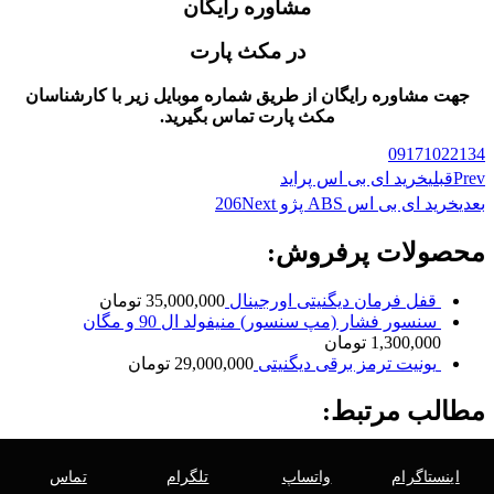
مشاوره رایگان
در مکث پارت
جهت مشاوره رایگان از طریق شماره موبایل زیر با کارشناسان
مکث پارت تماس بگیرید.
09171022134
Prev
قبلی
خرید ای بی اس پراید
بعدی
خرید ای بی اس ABS پژو 206
Next
محصولات پرفروش:
قفل فرمان دیگنیتی اورجینال
35,000,000
تومان
سنسور فشار (مپ سنسور) منیفولد ال 90 و مگان
1,300,000
تومان
یونیت ترمز برقی دیگنیتی
29,000,000
تومان
مطالب مرتبط:
اینستاگرام
واتساپ
تلگرام
تماس