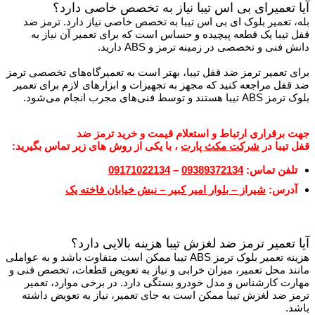
آیا تعمیرای بی اس تیبا نیاز به تخصص خاصی دارد؟
بله، تعمیر بلوک ای بی اس تیبا به تخصص خاصی نیاز دارد. ترمز ضد
قفل تیبا یک قطعه پیچیده و حساس است که برای تعمیر آن نیاز به
دانش فنی و تخصصی در زمینه ترمز و ABS دارید.
برای تعمیر ترمز ضد قفل تیبا، بهتر است به تعمیرگاه‌های تخصصی ترمز
ضد قفل مراجعه کنید که مجهز به تجهیزات و ابزارهای لازم برای تعمیر
بلوک ترمز ABS تیبا هستند و توسط فنی‌های مجرب انجام می‌شود.
جهت برقراری ارتباط و استعلام قیمت و خرید ترمز ضد
قفل
تیبا
در
شرکت مکث پارت
، با یکی از روش های زیر تماس بگیرید:
تلفن تماس:
09389372134
–
09171022134
آدرس:
شیراز – بلوار امیر کبیر – نبش خیابان فاخته یک
آیا تعمیر ترمز ضد لغزش تیبا هزینه بالایی دارد؟
هزینه تعمیر بلوک ترمز ABS تیبا ممکن است متفاوت باشد و به عواملی
مانند محل تعمیر، میزان خرابی و نیاز به تعویض قطعات، تخصص فنی و
مهارت کارشناس و مدل خودرو بستگی دارد. در برخی موارد، تعمیر
ترمز ضد لغزش تیبا ممکن است به جای تعمیر، نیاز به تعویض داشته
باشد.