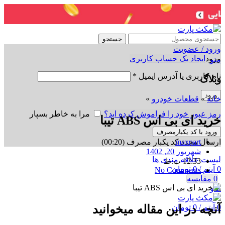
جستجو
ورود / عضویت
ورود
ایجاد یک حساب کاربری
منو
نام کاربری یا آدرس ایمیل
*
وبلاگ
ورود
خانه
»
قطعات خودرو
»
رمز عبور خود را فراموش کرده اید؟
مرا به خاطر بسپار
خرید ای بی اس ABS تیبا
ورود با کد یکبارمصرف
ارسال مجدد کد یکبار مصرف
(00:
20
)
maxpart
شهریور 20, 1402
لیست علاقه مندی ها
12:33 ب.ظ
0
آیتم
/
0
تومان
No Comments
0
مقایسه
منو
0
آیتم
/
0
تومان
آنچه در این مقاله میخوانید