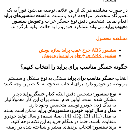
در صورت مشاهده هر یک از این علائم، توصیه می‌شود فوراً به یک
تعمیرگاه متخصص مراجعه کرده و نسبت به
تست سنسورهای پراید
اقدام نمایید. تشخیص دقیق نوع حسگر خراب و
تعویض سنسور
معیوب پراید
می‌تواند عملکرد خودرو را به حالت اولیه بازگرداند.
مشاهده محصول
سنسور ABS چرخ عقب پراید سازه پویش
سنسور ABS چرخ جلو پراید سازه پویش
چگونه حسگر مناسب برای پراید را انتخاب کنیم؟
انتخاب
حسگر مناسب برای پراید
بستگی به نوع مشکل و سیستم
مربوطه در خودرو دارد. برای انتخاب صحیح، به نکات زیر توجه کنید:
نوع سنسور:
تشخیص دقیق اینکه کدام
حسگر پراید
دچار
مشکل شده است، اولین قدم است. برای این کار معمولاً نیاز
به دیاگ زدن خودرو توسط متخصص وجود دارد.
مدل و سال تولید خودرو:
سنسورهای پراید
ممکن است بسته
به مدل (111، 131، 132، 141، صبا، نسیم) و سال تولید خودرو
متفاوت باشند. حتماً در هنگام خرید به این نکته توجه کنید.
برند سنسور:
انتخاب برندهای معتبر و شناخته شده در زمینه