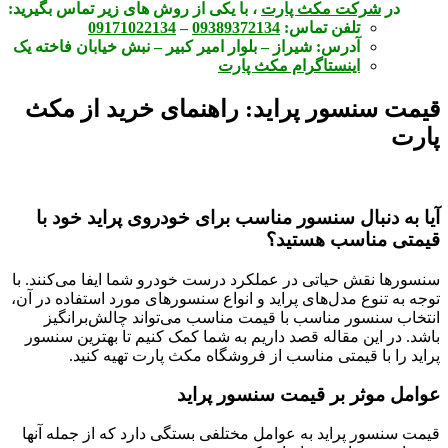
در
شرکت مکث پارت
، با یکی از روش های زیر تماس بگیرید:
تلفن تماس:
09389372134
–
09171022134
آدرس:
شیراز – بلوار امیر کبیر – نبش خیابان فاخته یک
اینستاگرام مکث پارت
قیمت سنسور پراید: راهنمای خرید از مکث
پارت
آیا به دنبال سنسور مناسب برای خودروی پراید خود با
قیمتی مناسب هستید؟
سنسورها نقش حیاتی در عملکرد درست خودرو شما ایفا می‌کنند. با
توجه به تنوع مدل‌های پراید و انواع سنسورهای مورد استفاده در آن،
انتخاب سنسور مناسب با قیمت مناسب می‌تواند چالش‌برانگیز
باشد. در این مقاله قصد داریم به شما کمک کنیم تا بهترین سنسور
پراید را با قیمتی مناسب از فروشگاه مکث پارت تهیه کنید.
عوامل موثر بر قیمت سنسور پراید
قیمت سنسور پراید به عوامل مختلفی بستگی دارد که از جمله آنها