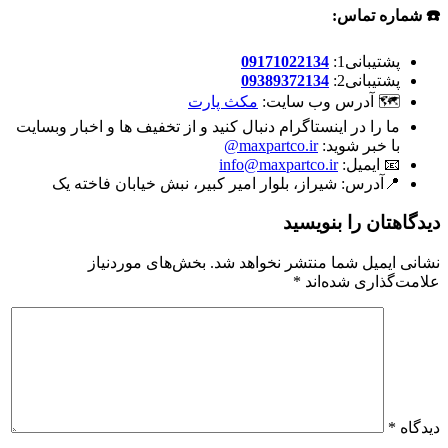
☎️ شماره تماس:
پشتیبانی1:
09171022134
پشتیبانی2:
09389372134
🗺 آدرس وب سایت:
مکث پارت
ما را در اینستاگرام دنبال کنید و از تخفیف ها و اخبار وبسایت
با خبر شوید:
maxpartco.ir@
📧 ایمیل:
info@maxpartco.ir
📍آدرس:
شیراز، بلوار امیر کبیر، نبش خیابان فاخته یک
دیدگاهتان را بنویسید
نشانی ایمیل شما منتشر نخواهد شد.
بخش‌های موردنیاز
علامت‌گذاری شده‌اند
*
دیدگاه
*