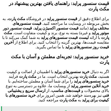
قیمت سنسور پراید: راهنمای یافتن بهترین پیشنهاد در
مکث پارت
برای اطلاع دقیق از
قیمت سنسور پراید
در فروشگاه
مکث پارت
، به
بخش مربوطه در وبسایت ما مراجعه کنید.
قیمت سنسورهای
مختلف پراید
(مانند
قیمت سنسور اکسیژن پراید
،
قیمت سنسور دور
موتور پراید
و غیره) بسته به نوع، برند و کیفیت متفاوت است.
مکث
پارت
با ارائه
لیست قیمت سنسورهای پراید
به شما کمک می‌کند تا با
مقایسه قیمت‌ها، بهترین گزینه را انتخاب کنید. برای اطلاع از
آخرین
قیمت روز سنسورهای پراید
با ما تماس بگیرید.
خرید سنسور پراید: تجربه‌ای مطمئن و آسان با مکث
پارت
اگر به دنبال
خرید سنسورهای پراید
با اطمینان از اصالت و کیفیت
هستید،
مکث پارت
بهترین انتخاب است. ما در
مکث پارت
فرآیند
خرید سنسورهای پراید
را برای شما آسان و مطمئن ساخته‌ایم. با
خرید آنلاین سنسور پراید
از وبسایت ما، علاوه بر دسترسی به تنوع
بالای محصولات و
قیمت‌های مناسب
، از
ارسال سریع
و
پشتیبانی
فنی
نیز بهره‌مند خواهید شد. همین امروز برای
خرید سنسورهای با
کیفیت برای پراید
به
مکث پارت
مراجعه کنید.