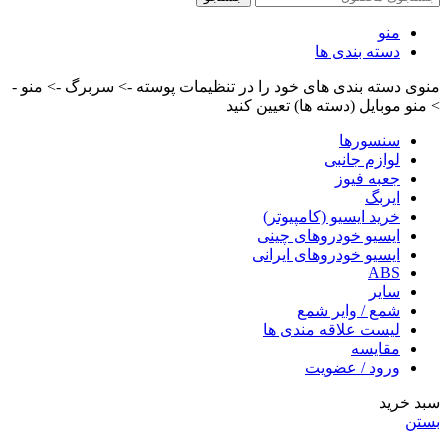
منو
دسته بندی ها
منوی دسته بندی های خود را در تنظیمات پوسته -> سربرگ -> منو -
> منو موبایل (دسته ها) تعیین کنید
سنسورها
لوازم جانبی
جعبه فیوز
ایربگ
خرید ایسیو (کامپیوتر)
ایسیو خودروهای چینی
ایسیو خودروهای ایرانی
ABS
سایر
شمع / وایر شمع
لیست علاقه مندی ها
مقایسه
ورود / عضویت
سبد خرید
بستن