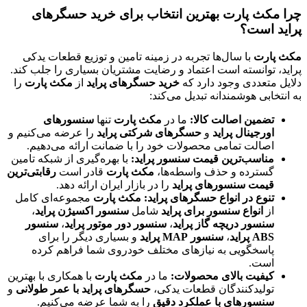
چرا مکث پارت بهترین انتخاب برای خرید حسگرهای
پراید است؟
مکث پارت
با سال‌ها تجربه در زمینه تامین و توزیع قطعات یدکی
پراید، توانسته است اعتماد و رضایت مشتریان بسیاری را جلب کند.
دلایل متعددی وجود دارد که
خرید حسگرهای پراید
از
مکث پارت
را
به انتخابی هوشمندانه تبدیل می‌کند:
تضمین اصالت کالا:
ما در
مکث پارت
تنها
سنسورهای
اورجینال پراید
و
حسگرهای شرکتی پراید
را عرضه می‌کنیم و
اصالت تمامی محصولات خود را با ضمانت ارائه می‌دهیم.
مناسب‌ترین قیمت سنسور پراید:
با بهره‌گیری از شبکه تامین
گسترده و حذف واسطه‌ها،
مکث پارت
قادر است
رقابتی‌ترین
قیمت سنسورهای پراید
را در بازار ایران ارائه دهد.
تنوع در انواع حسگرهای پراید:
مکث پارت
مجموعه‌ای کامل
از
انواع سنسور برای پراید
شامل
سنسور اکسیژن پراید
،
سنسور دریچه گاز پراید
،
سنسور دور موتور پراید
،
سنسور
ABS پراید
،
سنسور MAP پراید
و بسیاری دیگر را برای
پاسخگویی به نیازهای مختلف خودروی شما فراهم کرده
است.
کیفیت بالای محصولات:
ما در
مکث پارت
با همکاری با بهترین
تولیدکنندگان قطعات یدکی،
حسگرهای پراید با عمر طولانی
و
سنسورهای با عملکرد دقیق
را به شما عرضه می‌کنیم.