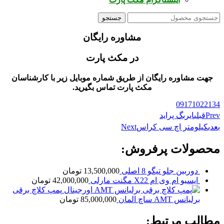
جستجو
مشاوره رایگان
در مکث پارت
جهت مشاوره رایگان از طریق شماره موبایل زیر با کارشناسان
مکث پارت تماس بگیرید.
09171022134
Prev
قبلی
ایربگ پراید
بعدی
کیلومتر اچ سی کراس
Next
محصولات پرفروش:
دوربین جلو تیگو 8 اصلی
13,500,000
تومان
ایسیو ام وی ام X22 مگنت مارلی
42,000,000
تومان
پمپ کلاچ برقی
برلیانس AMT ساچ المان
85,000,000
تومان
مطالب مرتبط: