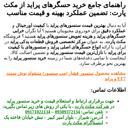
راهنمای جامع خرید حسگرهای پراید از مکث
پارت: تضمین عملکرد بهینه و قیمت مناسب
آیا به دنبال
بهترین قیمت سنسورهای پراید
با
کیفیت اورجینال
و
عملکرد دقیق
برای خودروی محبوبتان هستید؟ آیا نگران
خرابی
حسگرهای پراید
و
هزینه تعویض سنسورهای پراید
هستید؟ فروشگاه
مکث پارت
، به عنوان
مرکز تخصصی فروش قطعات یدکی پراید
در
ایران، با ارائه
انواع حسگرهای اصلی پراید
و
سنسورهای با کیفیت
برای پراید
با
نازل‌ترین قیمت سنسور پراید
و تضمین اصالت کالا،
اینجاست تا تمامی دغدغه‌های شما در زمینه
خرید سنسور پراید
را به
بهترین نحو برطرف سازد.
مشاهده محصول
سنسور فشار (مپ سنسور) منیفولد بوش سمند
EF7 و پراید
اطلاعات تماس:
جهت برقراری ارتباط و استعلام قیمت و خرید سنسور پراید
در
شرکت مکث پارت
، با یکی از روش های زیر تماس بگیرید:
تلفن تماس:
09389372134
–
09171022134
آدرس:
شیراز – بلوار امیر کبیر – نبش خیابان فاخته یک
اینستاگرام مکث پارت