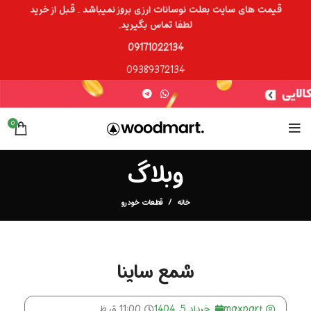
قیمت های سایت بعلت نوسانات ارزی بروز نمیباشد . قبل از خرید
لطفا تماس بگیرید.
09171022134
09389372134
0
وبلاگ
خانه
قطعات خودرو
شمع ساینا
maxpart
خرداد 5, 1404
11:00 ق.ظ