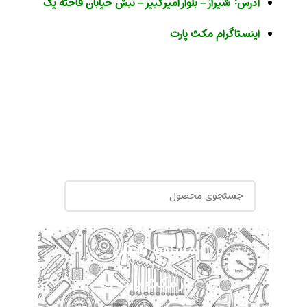
آدرس:
شیراز – بلوار امیر کبیر – نبش خیابان فاخته یک
اینستاگرام مکث پارت
مشاوره رایگان
در مکث پارت