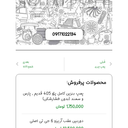
جهت مشاوره رایگان از طریق شماره موبایل زیر با
کارشناسان مکث پارت تماس بگیرید.
09171022134
قبلی
بعدی
پمپ چری
شمع 405
محصولات پرفروش:
پمپ بنزین کامل پژو 405 قدیم , پارس
و سمند (بدون فشارشکن)
1,750,000
تومان
دوربین عقب آریزو 6 جی تی اصلی