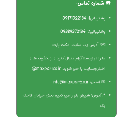
☎️ شماره تماس:
پشتیبانی1:
09171022134
پشتیبانی2:
09389372134
🗺 آدرس وب سایت:
مکث پارت
ما را در اینستاگرام دنبال کنید و از تخفیف ها و
اخبار وبسایت با خبر شوید:
maxpartco.ir@
📧 ایمیل:
info@maxpartco.ir
📍آدرس:
شیراز، بلوار امیر کبیر، نبش خیابان فاخته
یک