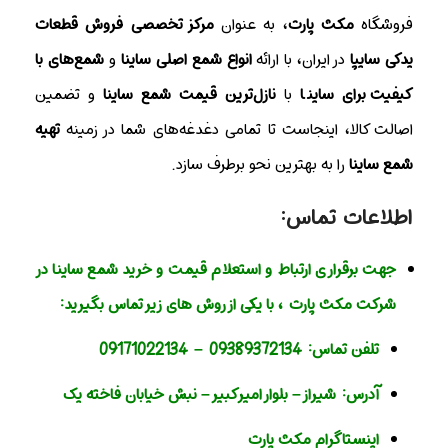
فروشگاه
مکث پارت
، به عنوان
مرکز تخصصی فروش قطعات
یدکی سایپا
در ایران، با ارائه
انواع شمع اصلی ساینا
و
شمع‌های با
کیفیت برای ساینا
با
نازل‌ترین قیمت شمع ساینا
و تضمین
اصالت کالا، اینجاست تا تمامی دغدغه‌های شما در زمینه
تهیه
شمع ساینا
را به بهترین نحو برطرف سازد.
اطلاعات تماس:
جهت برقراری ارتباط و استعلام قیمت و خرید شمع ساینا در
شرکت مکث پارت
، با یکی از روش های زیر تماس بگیرید:
تلفن تماس:
09389372134
–
09171022134
آدرس:
شیراز – بلوار امیر کبیر – نبش خیابان فاخته یک
اینستاگرام مکث پارت