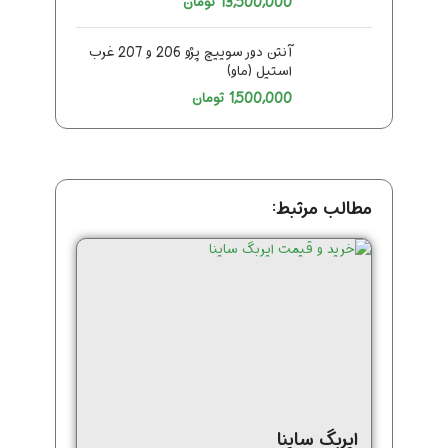
13,500,000
تومان
آنتن دور سوییچ پژو 206 و 207 غرب
استیل (ماو)
1,500,000
تومان
مطالب مرتبط:
ایربگ ساینا