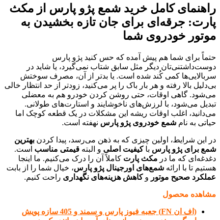
راهنمای کامل خرید شمع پژو پارس از مکث
پارت: جرقه‌ای برای جان تازه بخشیدن به
موتور خودروی شما
حتماً برای شما هم پیش آمده که حس کنید پژو پارس
دوست‌داشتنی‌تان دیگر مثل سابق شتاب نمی‌گیرد، یا شاید در
سربالایی‌ها کمی کُند شده است. یا بدتر از آن، مصرف سوختش
بی‌دلیل بالا رفته و هر بار باک را پر می‌کنید، زودتر از حد انتظار خالی
می‌شود. گاهی اوقات، حتی روشن کردن خودرو هم به معضلی
تبدیل می‌شود، با لرزش‌های ناخوشایند و استارت‌های طولانی.
می‌دانید، اغلب اوقات ریشه این مشکلات در یک قطعه کوچک اما
حیاتی به نام
شمع خودروی پژو پارس
نهفته است.
در این شرایط، اولین چیزی که به ذهن می‌رسد، پیدا کردن
بهترین
شمع برای پژو پارس
با
کیفیت اصلی
و البته
قیمتی مناسب
است.
دغدغه‌ای که ما در
مکث پارت
کاملاً آن را درک می‌کنیم. ما اینجا
هستیم تا با ارائه
شمع‌های اورجینال پژو پارس
، خیال شما را از بابت
عملکرد صحیح موتور
و
کاهش هزینه‌های نگهداری
راحت کنیم.
مشاهده محصول
(اف ان FN) جعبه فیوز پارس و سمند و 405 سازه پویش