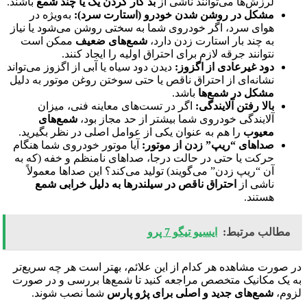
لرزش‌ها می‌توانند ناشی از
بد کار کردن یک یا چند شمع
باشند.
مشکل در روشن شدن خودرو (استارت سرد):
به‌ویژه در
هوای سرد، اگر خودروی شما به سختی روشن می‌شود یا نیاز
به چند بار استارت زدن دارد،
شمع‌های ضعیف
ممکن است
نتوانند جرقه لازم برای احتراق اولیه را ایجاد کنند.
دود غیرعادی از اگزوز:
دیدن دود سیاه یا آبی از اگزوز می‌تواند
نشانه‌ای از احتراق ناقص یا حتی سوختن روغن موتور به دلیل
مشکل در شمع‌ها
باشد.
بالا رفتن آلایندگی:
اگر در تست‌های معاینه فنی، میزان
آلایندگی خودروی شما بیشتر از حد مجاز بود،
شمع‌های
معیوب
را هم به عنوان یکی از عوامل اصلی در نظر بگیرید.
صداهای “ریپ” زدن از موتور:
آیا موتور خودروی شما هنگام
حرکت یا حتی در حالت درجا، صداهای نامنظم و خفه (که به
آن “ریپ زدن” می‌گویند) تولید می‌کند؟ این صداها معمولاً
ناشی از
احتراق ناقص در سیلندرها به دلیل خرابی شمع
هستند.
مطالب مرتبط:
ایسیو تیگو 7 پرو
در صورت مشاهده هر کدام از این علائم، بهتر است هر چه سریع‌تر
به یک مکانیک متخصص مراجعه کنید تا شمع‌ها بررسی و در صورت
لزوم،
شمع‌های جدید و اصلی برای پژو پارس
شما نصب شوند.