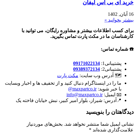
خرید ای بی اس لیفان
16 آبان, 1402
بیشتر بخوانید »
برای کسب اطلاعات بیشتر و مشاوره رایگان، می توانید با
کارشناسان ما در مکث پارت تماس بگیرید.
☎️ شماره تماس:
پشتیبانی1:
09171022134
پشتیبانی2:
09389372134
🗺 آدرس وب سایت:
مکث پارت
ما را در اینستاگرام دنبال کنید و از تخفیف ها و اخبار وبسایت
با خبر شوید:
maxpartco.ir@
📧 ایمیل:
info@maxpartco.ir
📍آدرس:
شیراز، بلوار امیر کبیر، نبش خیابان فاخته یک
دیدگاهتان را بنویسید
نشانی ایمیل شما منتشر نخواهد شد.
بخش‌های موردنیاز
علامت‌گذاری شده‌اند
*