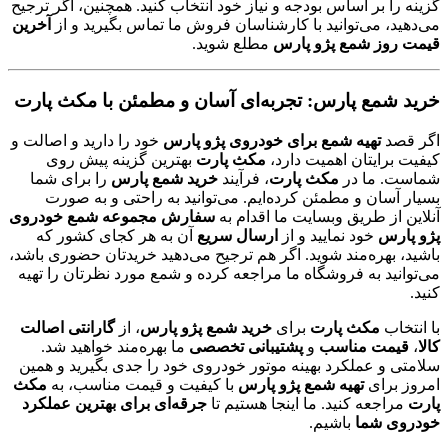
گزینه را بر اساس بودجه و نیاز خود انتخاب کنید. همچنین، اگر ترجیح
می‌دهید، می‌توانید با کارشناسان فروش ما تماس بگیرید و از
آخرین
قیمت روز شمع پژو پارس
مطلع شوید.
خرید شمع پارس: تجربه‌ای آسان و مطمئن با مکث پارت
اگر قصد
تهیه شمع برای خودروی پژو پارس
خود را دارید و اصالت و
کیفیت برایتان اهمیت دارد،
مکث پارت
بهترین گزینه پیش روی
شماست. ما در
مکث پارت
، فرآیند
خرید شمع پارس
را برای شما
بسیار آسان و مطمئن کرده‌ایم. می‌توانید به راحتی و به صورت
آنلاین از طریق وبسایت ما اقدام به
سفارش مجموعه شمع خودروی
پژو پارس
خود نمایید و از
ارسال سریع
آن به هر کجای کشور که
باشید، بهره‌مند شوید. اگر هم ترجیح می‌دهید خریدتان حضوری باشد،
می‌توانید به فروشگاه ما مراجعه کرده و شمع مورد نظرتان را تهیه
کنید.
با انتخاب
مکث پارت
برای
خرید شمع پژو پارس
، از
گارانتی اصالت
کالا
،
قیمت مناسب
و
پشتیبانی تخصصی
ما بهره‌مند خواهید شد.
سلامتی و عملکرد بهینه موتور خودروی خود را جدی بگیرید و همین
امروز برای
تهیه شمع پژو پارس
با کیفیت و قیمت مناسب، به
مکث
پارت
مراجعه کنید. ما اینجا هستیم تا
جرقه‌ای برای بهترین عملکرد
خودروی شما
باشیم.