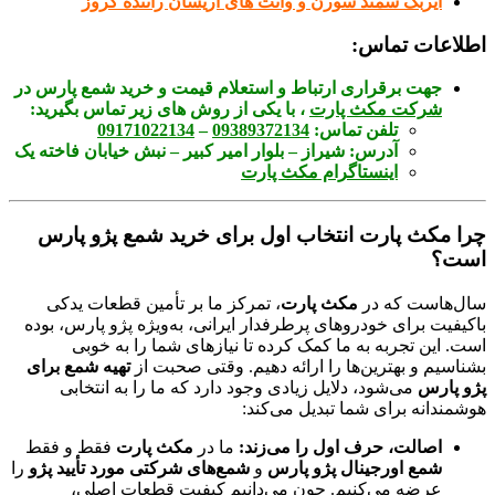
ایربگ سمند سورن و وانت های آریسان راننده کروز
اطلاعات تماس:
جهت برقراری ارتباط و استعلام قیمت و خرید شمع پارس
در
شرکت مکث پارت
، با یکی از روش های زیر تماس بگیرید:
تلفن تماس:
09389372134
–
09171022134
آدرس:
شیراز – بلوار امیر کبیر – نبش خیابان فاخته یک
اینستاگرام مکث پارت
چرا مکث پارت انتخاب اول برای خرید شمع پژو پارس
است؟
سال‌هاست که در
مکث پارت
، تمرکز ما بر تأمین قطعات یدکی
باکیفیت برای خودروهای پرطرفدار ایرانی، به‌ویژه پژو پارس، بوده
است. این تجربه به ما کمک کرده تا نیازهای شما را به خوبی
بشناسیم و بهترین‌ها را ارائه دهیم. وقتی صحبت از
تهیه شمع برای
پژو پارس
می‌شود، دلایل زیادی وجود دارد که ما را به انتخابی
هوشمندانه برای شما تبدیل می‌کند:
اصالت، حرف اول را می‌زند:
ما در
مکث پارت
فقط و فقط
شمع اورجینال پژو پارس
و
شمع‌های شرکتی مورد تأیید پژو
را
عرضه می‌کنیم. چون می‌دانیم کیفیت قطعات اصلی،