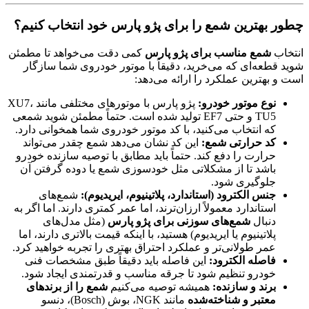
چطور بهترین شمع را برای پژو پارس خود انتخاب کنیم؟
انتخاب
شمع مناسب برای پژو پارس
کمی دقت می‌خواهد تا مطمئن
شوید قطعه‌ای که می‌خرید، دقیقاً با موتور خودروی شما سازگار
است و بهترین عملکرد را ارائه می‌دهد:
نوع موتور خودرو:
پژو پارس با موتورهای مختلفی مانند XU7،
TU5 و حتی EF7 تولید شده است. حتماً مطمئن شوید شمعی
که انتخاب می‌کنید، با کد موتور خودروی شما همخوانی دارد.
کد حرارتی شمع:
این کد نشان می‌دهد شمع چقدر می‌تواند
حرارت را دفع کند. حتماً باید مطابق با توصیه سازنده خودرو
باشد تا از مشکلاتی مثل خودسوزی شمع یا دوده گرفتن آن
جلوگیری شود.
جنس الکترود (استاندارد، پلاتینیوم، ایریدیوم):
شمع‌های
استاندارد معمولاً ارزان‌ترند، اما عمر کمتری دارند. اما اگر به
دنبال
شمع‌های سوزنی برای پژو پارس
(مثل مدل‌های
پلاتینیوم یا ایریدیوم) هستید، با اینکه قیمت بالاتری دارند، اما
عمر طولانی‌تر و عملکرد احتراق بهتری را تجربه خواهید کرد.
فاصله الکترود:
این فاصله باید دقیقاً طبق مشخصات فنی
خودرو تنظیم شود تا جرقه مناسب و قدرتمندی ایجاد شود.
برند و سازنده:
همیشه توصیه می‌کنیم
شمع را از برندهای
معتبر و شناخته‌شده
مانند NGK، بوش (Bosch)، دنسو