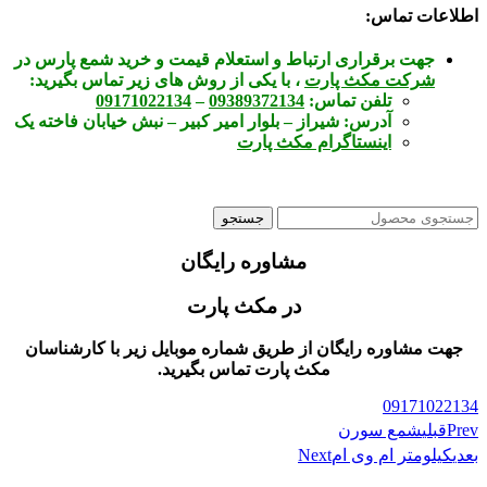
اطلاعات تماس:
جهت برقراری ارتباط و استعلام قیمت و خرید شمع پارس
در
شرکت مکث پارت
، با یکی از روش های زیر تماس بگیرید:
تلفن تماس:
09389372134
–
09171022134
آدرس:
شیراز – بلوار امیر کبیر – نبش خیابان فاخته یک
اینستاگرام مکث پارت
جستجو
مشاوره رایگان
در مکث پارت
جهت مشاوره رایگان از طریق شماره موبایل زیر با کارشناسان
مکث پارت تماس بگیرید.
09171022134
Prev
قبلی
شمع سورن
بعدی
کیلومتر ام وی ام
Next