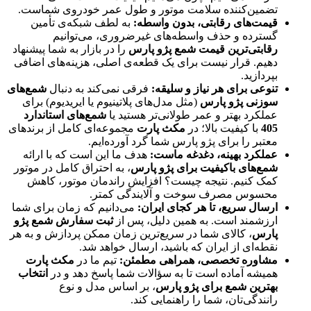
تضمین‌کننده سلامت موتور و طول عمر خودروی شماست.
قیمت‌های رقابتی، بدون واسطه:
به لطف شبکه‌ی تأمین
گسترده و حذف واسطه‌های غیرضروری، می‌توانیم
رقابتی‌ترین قیمت شمع پژو پارس
را در بازار به شما پیشنهاد
دهیم. قرار نیست برای یک قطعه‌ی اصلی، هزینه‌های اضافی
بپردازید.
تنوعی برای هر نیاز و سلیقه:
فرقی نمی‌کند به دنبال
شمع‌های
سوزنی پژو پارس
(مثل مدل‌های پلاتینیوم یا ایریدیوم) برای
عملکرد بهتر و عمر طولانی‌تر هستید یا
شمع‌های استاندارد
405
با کیفیت بالا؛ در
مکث پارت
مجموعه‌ای کامل از برندهای
معتبر را برای پژو پارس شما گرد آورده‌ایم.
عملکرد بهینه، دغدغه ماست:
هدف ما این است که با ارائه
شمع‌های باکیفیت برای پژو پارس
، به احتراق کامل در موتور
کمک کنیم. نتیجه چیست؟ افزایش راندمان موتور، کاهش
محسوس مصرف سوخت و آلایندگی کمتر.
ارسال سریع، تا هر کجای ایران:
می‌دانیم که زمان برای شما
ارزشمند است. به همین دلیل، پس از
ثبت سفارش شمع پژو
پارس
، کالای شما در سریع‌ترین زمان ممکن پردازش و به هر
نقطه‌ای از ایران که باشید، ارسال خواهد شد.
مشاوره تخصصی، همراهی مطمئن:
تیم ما در
مکث پارت
همیشه آماده است تا به سؤالات شما پاسخ دهد و در
انتخاب
بهترین شمع برای پژو پارس
، بر اساس مدل و نوع
رانندگی‌تان، شما را راهنمایی کند.