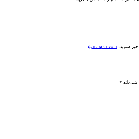
 خبر شوید:
maxpartco.ir@
شده‌اند
*