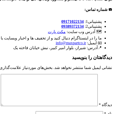
☎️ شماره تماس:
پشتیبانی1:
09171022134
پشتیبانی2:
09389372134
🗺 آدرس وب سایت:
مکث پارت
ما را در اینستاگرام دنبال کنید و از تخفیف ها و اخبار وبسایت با
📧 ایمیل:
info@maxpartco.ir
📍آدرس:
شیراز، بلوار امیر کبیر، نبش خیابان فاخته یک
دیدگاهتان را بنویسید
نشانی ایمیل شما منتشر نخواهد شد.
بخش‌های موردنیاز علامت‌گذاری 
دیدگاه
*
نام
*