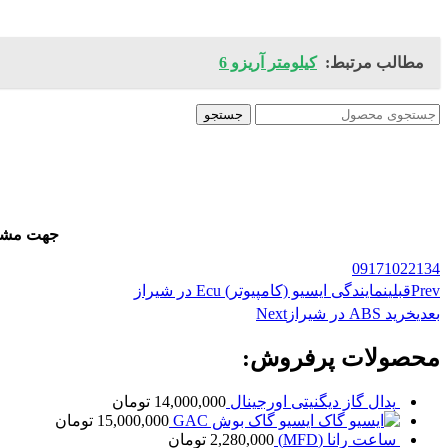
مطالب مرتبط:
کیلومتر آریزو 6
جستجو
جهت مشاور
09171022134
Prev
قبلی
نمایندگی ایسیو (کامپیوتر) Ecu در شیراز
بعدی
خرید ABS در شیراز
Next
محصولات پرفروش:
پدال گاز دیگنیتی اورجینال
14,000,000
تومان
ایسیو گاک بوش GAC
15,000,000
تومان
ساعت رانا (MFD)
2,280,000
تومان