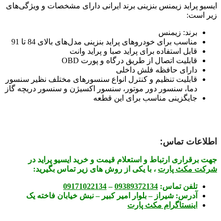
ایسیو پراید زیمنس بنزینی برند ایرانی دارای مشخصات و ویژگی‌های
زیر است:
برند: زیمنس
مناسب برای خودروهای پراید بنزینی مدل‌های بالای 84 تا 91
قابل استفاده برای پراید صبا و پراید وانت
قابلیت اتصال از طریق درگاه و پورت OBD
دارای حافظه فلش داخلی
قابلیت تنظیم و کنترل انواع سنسورهای مختلف نظیر سنسور
دما، سنسور دور موتور، سنسور اکسیژن و سنسور دریچه گاز
جایگزینی مناسب برای این قطعه
اطلاعات تماس:
جهت برقراری ارتباط و استعلام قیمت و خرید ایسیو پراید در
شرکت مکث پارت
، با یکی از روش های زیر تماس بگیرید:
تلفن تماس:
09389372134
–
09171022134
آدرس:
شیراز – بلوار امیر کبیر – نبش خیابان فاخته یک
اینستاگرام مکث پارت