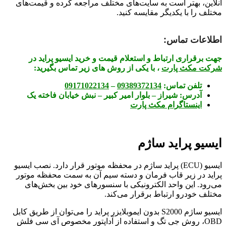
آنلاین، بهتر است به سایت‌های مختلف مراجعه کرده و قیمت‌های
مختلف را با یکدیگر مقایسه کنید.
اطلاعات تماس:
جهت برقراری ارتباط و استعلام قیمت و خرید ایسیو پراید در
شرکت مکث پارت
، با یکی از روش های زیر تماس بگیرید:
تلفن تماس:
09389372134
–
09171022134
آدرس:
شیراز – بلوار امیر کبیر – نبش خیابان فاخته یک
اینستاگرام مکث پارت
ایسیو پراید ساژم
ایسیو (ECU) پراید ساژم در محفظه موتور قرار دارد. نصب ایسیو
پراید در زیر قاب فرمان و دسته سیم آن به سمت محفظه موتور
می‌رود. این واحد الکترونیکی با سنسورهای خود بین بخش‌های
مختلف خودرو ارتباط برقرار می‌کند
.
ایسیو ساژم S2000 بدون ایموبلایزر پراید را می‌توان از طریق کابل
OBD، روش جی تگ و استفاده از آداپتور مخصوص آی سی فلش