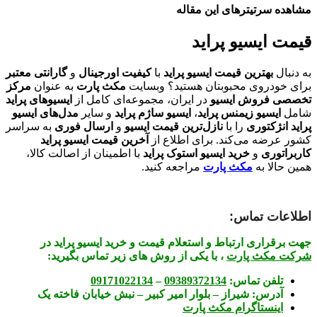
مشاهده سرتیترهای این مقاله
قیمت ایسیو پراید
به دنبال
بهترین قیمت ایسیو پراید
با
کیفیت اورجینال
و
گارانتی معتبر
برای خودروی محبوبتان هستید؟ وبسایت
مکث پارت
به عنوان
مرکز
تخصصی فروش ایسیو
در ایران، مجموعه‌ای کامل از
ایسیوهای پراید
شامل
ایسیو زیمنس پراید
،
ایسیو ساژم پراید
و سایر
مدل‌های ایسیو
پراید انژکتوری
را با
نازل‌ترین قیمت ایسیو
و
ارسال فوری
به سراسر
کشور عرضه می‌کند. برای اطلاع از
آخرین قیمت ایسیو پراید
کاربراتوری
و
خرید ایسیو استوک پراید
با اطمینان از اصالت کالا،
همین حالا به
مکث پارت
مراجعه کنید.
اطلاعات تماس:
جهت برقراری ارتباط و استعلام قیمت و خرید ایسیو پراید در
شرکت مکث پارت
، با یکی از روش های زیر تماس بگیرید:
تلفن تماس:
09389372134
–
09171022134
آدرس:
شیراز – بلوار امیر کبیر – نبش خیابان فاخته یک
اینستاگرام مکث پارت