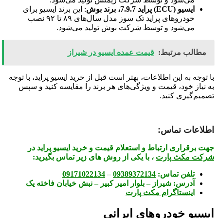
ایسیو (ECU) پراید 7.9.7، برند بوش
: این برند ایسیو برای
خودروهای پراید تک سوز مدل سال‌های ۸۹ تا ۹۲ نصب
می‌شود و توسط شرکت بوش تولید می‌شود
.
مطالب مرتبط:
قیمت عمده ایسیو در شیراز
با توجه به این اطلاعات، بهتر است قبل از خرید ایسیو پراید، با توجه
به نیاز خود، قیمت و ویژگی‌های هر برند را مقایسه کنید و سپس
تصمیم‌گیری کنید.
اطلاعات تماس:
جهت برقراری ارتباط و استعلام قیمت و خرید ایسیو پراید در
شرکت مکث پارت
، با یکی از روش های زیر تماس بگیرید:
تلفن تماس:
09389372134
–
09171022134
آدرس:
شیراز – بلوار امیر کبیر – نبش خیابان فاخته یک
اینستاگرام مکث پارت
ایسیو خودروهای ایرانی