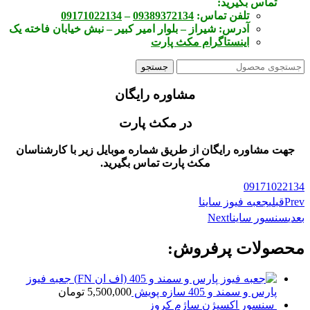
تماس بگیرید:
تلفن تماس:
09389372134
–
09171022134
آدرس:
شیراز – بلوار امیر کبیر – نبش خیابان فاخته یک
اینستاگرام مکث پارت
جستجو
مشاوره رایگان
در مکث پارت
جهت مشاوره رایگان از طریق شماره موبایل زیر با کارشناسان
مکث پارت تماس بگیرید.
09171022134
Prev
قبلی
جعبه فیوز ساینا
بعدی
سنسور ساینا
Next
محصولات پرفروش:
(اف ان FN) جعبه فیوز
پارس و سمند و 405 سازه پویش
5,500,000
تومان
سنسور اکسیژن ساژم کروز