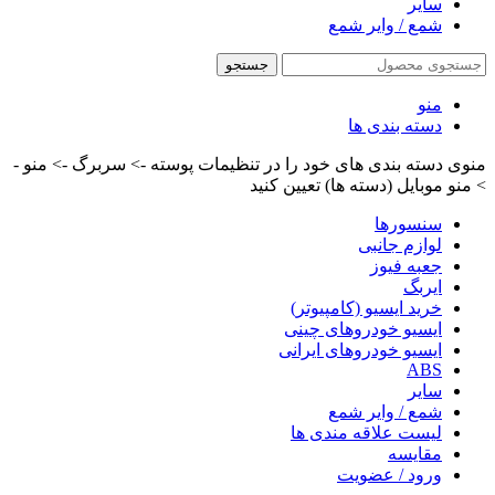
سایر
شمع / وایر شمع
جستجو
منو
دسته بندی ها
منوی دسته بندی های خود را در تنظیمات پوسته -> سربرگ -> منو -
> منو موبایل (دسته ها) تعیین کنید
سنسورها
لوازم جانبی
جعبه فیوز
ایربگ
خرید ایسیو (کامپیوتر)
ایسیو خودروهای چینی
ایسیو خودروهای ایرانی
ABS
سایر
شمع / وایر شمع
لیست علاقه مندی ها
مقایسه
ورود / عضویت