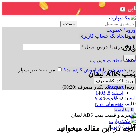
جستجو
ورود / عضویت
ورود
ایجاد یک حساب کاربری
منو
نام کاربری یا آدرس ایمیل
*
وبلاگ
ورود
خانه
»
قطعات خودرو
»
رمز عبور خود را فراموش کرده اید؟
مرا به خاطر بسپار
پمپ ABS لیفان
ورود با کد یکبارمصرف
ارسال مجدد کد یکبار مصرف
(00:
20
)
maxpart
اسفند 8, 1403
لیست علاقه مندی ها
2:32 ب.ظ
0
آیتم
/
0
تومان
No Comments
0
مقایسه
منو
0
آیتم
/
0
تومان
آنچه در این مقاله میخوانید