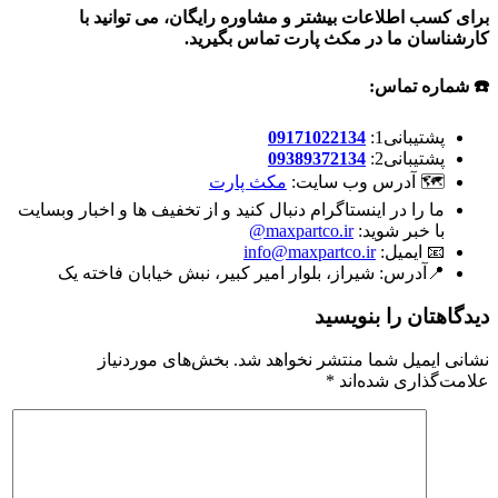
برای کسب اطلاعات بیشتر و مشاوره رایگان، می توانید با
کارشناسان ما در مکث پارت تماس بگیرید.
☎️ شماره تماس:
پشتیبانی1:
09171022134
پشتیبانی2:
09389372134
🗺 آدرس وب سایت:
مکث پارت
ما را در اینستاگرام دنبال کنید و از تخفیف ها و اخبار وبسایت
با خبر شوید:
maxpartco.ir@
📧 ایمیل:
info@maxpartco.ir
📍آدرس:
شیراز، بلوار امیر کبیر، نبش خیابان فاخته یک
دیدگاهتان را بنویسید
نشانی ایمیل شما منتشر نخواهد شد.
بخش‌های موردنیاز
علامت‌گذاری شده‌اند
*