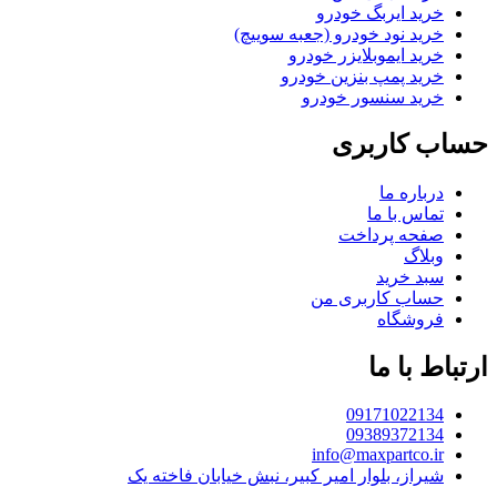
خرید ایربگ خودرو
خرید نود خودرو (جعبه سوییچ)
خرید ایموبلایزر خودرو
خرید پمپ بنزین خودرو
خرید سنسور خودرو
حساب کاربری
درباره ما
تماس با ما
صفحه پرداخت
وبلاگ
سبد خرید
حساب کاربری من
فروشگاه
ارتباط با ما
09171022134
09389372134
info@maxpartco.ir
شیراز، بلوار امیر کبیر، نبش خیابان فاخته یک