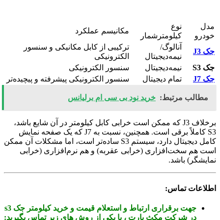
مدل
نوع
مکانیسم عملکرد
خودرو
کیلومترشمار
آنالوگ/
ترکیبی از کابل مکانیکی و سنسور
جک J3
نیمه‌دیجیتال
الکترونیکی
جک S3
نیمه‌دیجیتال
سنسور الکترونیکی
جک J7
تمام دیجیتال
سنسور الکترونیکی پیشرفته و پیچیده‌تر
مطالب مرتبط:
خرید نود بی سی ام برلیانس
برخلاف J3 که ممکن است خرابی کابل کیلومتر در آن شایع باشد،
S3 کاملاً برقی است. همچنین، نسبت به J7 که یک صفحه نمایش
کامل دیجیتال دارد، سیستم S3 ساده‌تر است، اما مشکلات آن ممکن
است هم سخت‌افزاری (خرابی عقربه) و هم نرم‌افزاری (خرابی
نمایشگر) باشد.
اطلاعات تماس:
جهت برقراری ارتباط و استعلام قیمت و خرید کیلومتر جک s3
در
شرکت مکث پارت
، با یکی از روش های زیر تماس بگیرید: