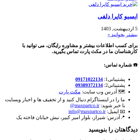
ایسیو کاپرا دلفی
5 اردیبهشت, 1403
بیشتر بخوانید »
برای کسب اطلاعات بیشتر و مشاوره رایگان، می توانید با
کارشناسان ما در مکث پارت تماس بگیرید.
☎️ شماره تماس:
پشتیبانی1:
09171022134
پشتیبانی2:
09389372134
🗺 آدرس وب سایت:
مکث پارت
ما را در اینستاگرام دنبال کنید و از تخفیف ها و اخبار وبسایت
با خبر شوید:
maxpartco.ir@
📧 ایمیل:
info@maxpartco.ir
📍آدرس:
شیراز، بلوار امیر کبیر، نبش خیابان فاخته یک
دیدگاهتان را بنویسید