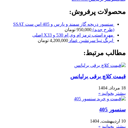
محصولات پرفروش:
سنسور دریچه گاز سمند و پارس و 405 اس ست SSAT
(طرح جدید)
950,000
تومان
مهره استپ ترمز ام وی ام 530 و X33 اصلی
ایربگ تیبا سرنشین عماد
4,200,000
تومان
مطالب مرتبط:
قیمت کلاچ برقی برلیانس
18 مرداد, 1404
بیشتر بخوانید »
سنسور 405
10 اردیبهشت, 1404
بیشتر بخوانید »