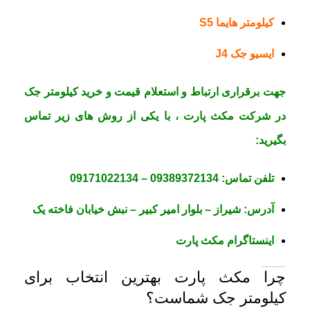
کیلومتر هایما S5
ایسیو جک J4
جهت برقراری ارتباط و استعلام قیمت و خرید کیلومتر جک
در
شرکت مکث پارت
، با یکی از روش های زیر تماس
بگیرید:
تلفن تماس:
09389372134
–
09171022134
آدرس:
شیراز – بلوار امیر کبیر – نبش خیابان فاخته یک
اینستاگرام مکث پارت
چرا مکث پارت بهترین انتخاب برای
کیلومتر جک شماست؟