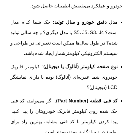
خودرو و عملکرد بی‌نقصش اطمینان حاصل شود:
مدل دقیق خودرو و سال تولید:
جک شما کدام مدل
است؟ S5، J5، S3، J4 یا مدل دیگری؟ و چه سالی تولید
شده؟ در طول سال‌ها ممکن است تغییراتی در طراحی و
سیستم الکترونیکی کیلومترشمار ایجاد شده باشد.
نوع صفحه کیلومتر (آنالوگ یا دیجیتال):
کیلومتر فابریک
خودروی شما عقربه‌ای (آنالوگ) بوده یا دارای نمایشگر
LCD (دیجیتال)؟
کد فنی قطعه (Part Number):
اگر می‌توانید، کد فنی
حک شده روی کیلومتر فابریک خودرویتان را پیدا کنید.
پیدا کردن کیلومتر با کد فنی مشابه، بهترین راه برای
اطمینان از سازگاری صددرصدی است.