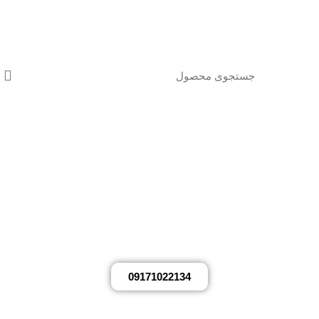
مشاوره رایگان
در مکث پارت
جهت مشاوره رایگان از طریق شماره موبایل
زیر با کارشناسان مکث پارت تماس بگیرید.
09171022134