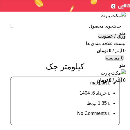
سنسورها
لوازم جانبی
جعبه فیوز
ایربگ
خرید ایسیو (کامپیوتر)
ایسیو خودروهای چینی
ایسیو خودروهای ایرانی
ABS
سایر
شمع / وایر شمع
منو
ورود / عضویت
وبلاگ
لیست علاقه مندی ها
0
آیتم
/
0
تومان
خانه
قطعات خودرو
0
مقایسه
کیلومتر جک
منو
0
آیتم
/
0
تومان
maxpart
خرداد 6, 1404
1:35 ب.ظ
No Comments