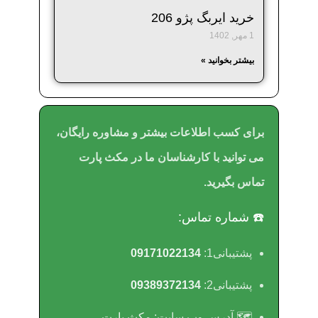
خرید ایربگ پژو 206
1 مهر, 1402
بیشتر بخوانید »
برای کسب اطلاعات بیشتر و مشاوره رایگان،
می توانید با کارشناسان ما در مکث پارت
تماس بگیرید.
☎️ شماره تماس:
پشتیبانی1:
09171022134
پشتیبانی2:
09389372134
🗺 آدرس وب سایت:
مکث پارت