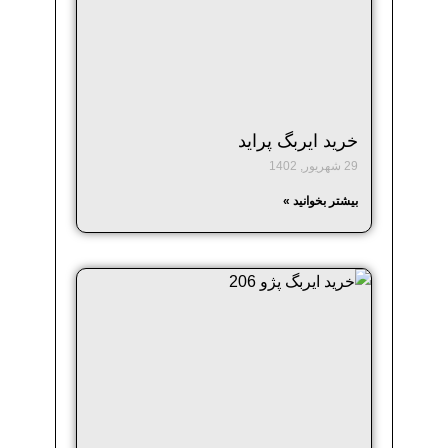
خرید ایربگ پراید
29 شهریور, 1402
بیشتر بخوانید »