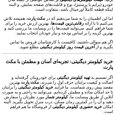
خودرو (پرایم یا پرستیژ)، نوع و قابلیت‌های صفحه نمایش، و البته
اینکه قطعه کاملاً اورجینال باشد، متفاوت است.
اما این اطمینان را به شما می‌دهیم که در
مکث پارت
، همیشه تلاش
می‌کنیم تا با ارائه
رقابتی‌ترین قیمت‌ها
، بهترین ارزش خرید را برای
شما فراهم کنیم. می‌توانید قیمت‌ها را در وبسایت ما بررسی کنید و
بهترین گزینه را بر اساس بودجه و نیاز خودتان انتخاب نمایید.
اگر هم سوالی داشتید، کافیست با کارشناسان فروش ما تماس
بگیرید و از
آخرین قیمت روز کیلومتر دیگنیتی
مطلع شوید.
خرید کیلومتر دیگنیتی: تجربه‌ای آسان و مطمئن با مکث
پارت
اگر تصمیم به
تهیه کیلومتر دیگنیتی
برای خودرویتان گرفته‌اید و
اصالت و کیفیت برایتان حرف اول را می‌زند،
مکث پارت
بهترین
مقصد پیش روی شماست. ما فرآیند
خرید کیلومتر دیگنیتی
را برایتان
تا حد امکان ساده و مطمئن کرده‌ایم. می‌توانید به راحتی و به صورت
آنلاین از طریق وبسایت ما،
کیلومتر شمار
مورد نظرتان را سفارش
دهید و آن را در کمترین زمان ممکن، درب منزل تحویل بگیرید. البته
امکان
خرید حضوری کیلومتر دیگنیتی
از فروشگاه ما هم فراهم
است.