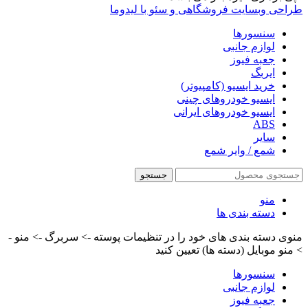
طراحی وبسایت فروشگاهی و سئو با لیدوما
سنسورها
لوازم جانبی
جعبه فیوز
ایربگ
خرید ایسیو (کامپیوتر)
ایسیو خودروهای چینی
ایسیو خودروهای ایرانی
ABS
سایر
شمع / وایر شمع
جستجو
منو
دسته بندی ها
منوی دسته بندی های خود را در تنظیمات پوسته -> سربرگ -> منو -
> منو موبایل (دسته ها) تعیین کنید
سنسورها
لوازم جانبی
جعبه فیوز