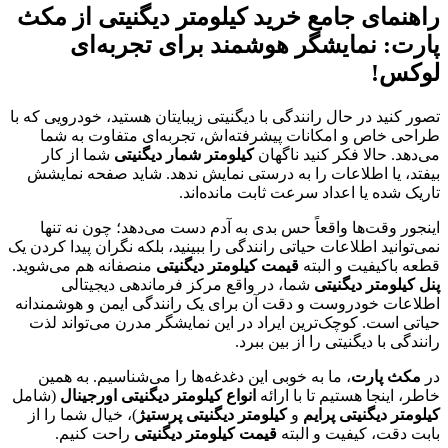
راهنمای جامع خرید کیلومتر دیگنیتی از مکث
پارت: نمایشگر هوشمند برای تجربه‌ای
لوکس!
تصور کنید در حال رانندگی با دیگنیتی زیبایتان هستید، خودرویی که با
طراحی خاص و امکانات پیشرفته‌اش، تجربه‌ای متفاوت به شما
می‌دهد. حالا فکر کنید ناگهان
کیلومتر شمار دیگنیتی
شما از کار
بیفتد، یا اطلاعات را به درستی نمایش ندهد. شاید صفحه نمایشش
تاریک شده یا اعداد سرعت ثابت مانده‌اند.
اینجور وقت‌ها واقعاً حس بدی به آدم دست می‌دهد؛ چون نه تنها
نمی‌توانید اطلاعات حیاتی رانندگی را ببینید، بلکه نگران پیدا کردن یک
قطعه باکیفیت و البته
قیمت کیلومتر دیگنیتی
منصفانه هم می‌شوید.
پنل کیلومتر دیگنیتی
شما، در واقع مرکز فرماندهی دیجیتالی
اطلاعات خودروست و دقت آن برای یک رانندگی ایمن و هوشمندانه
حیاتی است. کوچک‌ترین ایراد در این نمایشگر مدرن می‌تواند لذت
رانندگی با دیگنیتی را از بین ببرد.
در
مکث پارت
، ما به خوبی این دغدغه‌ها را می‌شناسیم. به همین
خاطر، اینجا هستیم تا با ارائه
انواع کیلومتر دیگنیتی اورجینال
(شامل
کیلومتر دیگنیتی پرایم
و
کیلومتر دیگنیتی پرستیژ
)، خیال شما را از
بابت دقت، کیفیت و البته
قیمت کیلومتر دیگنیتی
راحت کنیم.