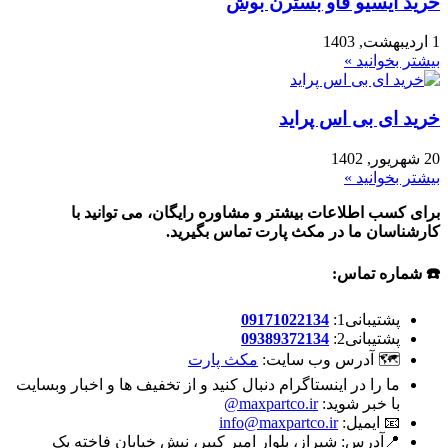
خرید ایسیو فاو بسترن بوش
1 اردیبهشت, 1403
بیشتر بخوانید »
خرید ای بی اس پراید
20 شهریور, 1402
بیشتر بخوانید »
برای کسب اطلاعات بیشتر و مشاوره رایگان، می توانید با
کارشناسان ما در مکث پارت تماس بگیرید.
☎️ شماره تماس:
پشتیبانی1:
09171022134
پشتیبانی2:
09389372134
🗺 آدرس وب سایت:
مکث پارت
ما را در اینستاگرام دنبال کنید و از تخفیف ها و اخبار وبسایت
با خبر شوید:
maxpartco.ir@
📧 ایمیل:
info@maxpartco.ir
📍آدرس:
شیراز، بلوار امیر کبیر، نبش خیابان فاخته یک