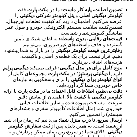
تضمین اصالت، پایه کار ماست:
ما در
مکث پارت
فقط
کیلومتر دیگنیتی اصلی
و
پنل کیلومتر شرکتی دیگنیتی
را
عرضه می‌کنیم. اطمینان داریم که کیفیت قطعات اورجینال،
تضمین‌کننده سلامت سیستم الکترونیکی خودرو و طول عمر
نمایشگر کیلومترشمار شماست.
قیمت‌های رقابتی، بدون واسطه:
به لطف شبکه‌ی تأمین
گسترده و حذف واسطه‌های غیرضروری، می‌توانیم
رقابتی‌ترین قیمت کیلومتر دیگنیتی
را در بازار به شما پیشنهاد
دهیم. قرار نیست برای یک قطعه‌ی اصلی و باکیفیت،
هزینه‌های اضافی بپردازید.
تنوع کامل برای هر مدل دیگنیتی:
فرقی نمی‌کند
دیگنیتی پرایم
دارید یا
دیگنیتی پرستیژ
؛ در
مکث پارت
مجموعه‌ای کامل از
انواع کیلومتر برای دیگنیتی
را برای پاسخگویی به نیازهای
خاص خودروی شما گرد آورده‌ایم.
دقت بی‌نظیر، اطلاعات قابل اعتماد:
ما در
مکث پارت
با ارائه
کیلومتر دیگنیتی با کیفیت بالا
، اطمینان از نمایش دقیق
سرعت، مسافت پیموده شده و سایر اطلاعات حیاتی
خودروی شما (مثل اطلاعات کامپیوتر سفری و هشدارهای
سیستم) را تضمین می‌کنیم.
ارسال سریع، تا درب منزل شما:
می‌دانیم که زمان برای شما
ارزشمند است. به همین دلیل، پس از
ثبت سفارش کیلومتر
دیگنیتی
، کالای شما در سریع‌ترین زمان ممکن پردازش و به