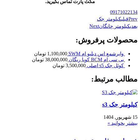
مکث پارت تماس بگیرید.
09171022134
Prev
قبلی
کیلومتر جک
بعدی
کیلومتر چانگان
Next
محصولات پرفروش:
وایرشمع اس دبلیو ام SWM
1,100,000
تومان
بی سی ام BCM کوپا ریگان
38,000,000
تومان
کوئل جک s5 اصلی
3,500,000
تومان
مطالب مرتبط:
کیلومتر جک s3
15 شهریور, 1404
بیشتر بخوانید »