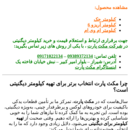
مشاهده محصول:
کیلومتر جک
کیلومتر آریزو 6
کیلومتر ام وی ام
جهت برقراری ارتباط و استعلام قیمت و خرید کیلومتر دیگنیتی
در
شرکت مکث پارت
، با یکی از روش های زیر تماس بگیرید:
تلفن تماس:
09389372134
–
09171022134
آدرس:
شیراز – بلوار امیر کبیر – نبش خیابان فاخته یک
اینستاگرام مکث پارت
چرا مکث پارت انتخاب برتر برای تهیه کیلومتر دیگنیتی
است؟
سال‌هاست که در
مکث پارت
، تمرکز ما بر تأمین قطعات یدکی
باکیفیت برای خودروهای لوکس و پرطرفدار چینی، به‌ویژه دیگنیتی،
بوده است. این تجربه به ما کمک کرده تا نیازهای شما را به خوبی
شناسایی کرده و بهترین‌ها را ارائه دهیم. وقتی صحبت از
تهیه
کیلومتر برای دیگنیتی
می‌شود، دلایل زیادی وجود دارد که ما را به
انتخابی هوشمندانه برای شما تبدیل می‌کند: