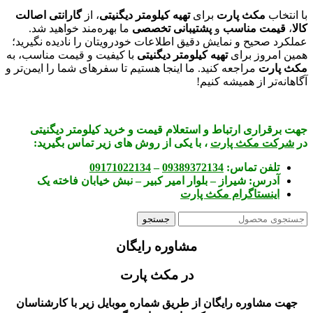
با انتخاب
مکث پارت
برای
تهیه کیلومتر دیگنیتی
، از
گارانتی اصالت
کالا
،
قیمت مناسب
و
پشتیبانی تخصصی
ما بهره‌مند خواهید شد.
عملکرد صحیح و نمایش دقیق اطلاعات خودرویتان را نادیده نگیرید؛
همین امروز برای
تهیه کیلومتر دیگنیتی
با کیفیت و قیمت مناسب، به
مکث پارت
مراجعه کنید. ما اینجا هستیم تا سفرهای شما را ایمن‌تر و
آگاهانه‌تر از همیشه کنیم!
جهت برقراری ارتباط و استعلام قیمت و خرید کیلومتر دیگنیتی
در
شرکت مکث پارت
، با یکی از روش های زیر تماس بگیرید:
تلفن تماس:
09389372134
–
09171022134
آدرس:
شیراز – بلوار امیر کبیر – نبش خیابان فاخته یک
اینستاگرام مکث پارت
جستجو
مشاوره رایگان
در مکث پارت
جهت مشاوره رایگان از طریق شماره موبایل زیر با کارشناسان