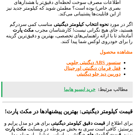
اطلاعات مصرف سوخت لحظه‌ای دقیق‌تر یا هشدارهای
بصری خاص) بوده است؟ مطمئن شوید که کیلومتر جدید نیز
از این قابلیت‌ها پشتیبانی می‌کند.
اگر در مورد
نحوه انتخاب کیلومتر دیگنیتی
مناسب کمی سردرگم
هستید، جای هیچ نگرانی نیست! کارشناسان مجرب
مکث پارت
آماده‌اند تا با ارائه راهنمایی‌های تخصصی، بهترین و دقیق‌ترین گزینه
را برای خودروی لوکس شما پیدا کنند.
مشاهده محصول
سنسور ABS دیگنیتی جلویی
قفل فرمان دیگنیتی اورجینال
دوربین دید جلو دیگنیتی
مطالب مرتبط:
خرید ایسیو هایما
قیمت کیلومتر دیگنیتی: بهترین پیشنهادها در مکث پارت!
برای اطلاع از
قیمت دقیق کیلومتر دیگنیتی
برای هر دو مدل پرایم و
پرستیژ، کافی است سری به بخش مربوطه در وبسایت
مکث پارت
بزنید.
قیمت کیلومترهای دیگنیتی
بر اساس عواملی از جمله مدل