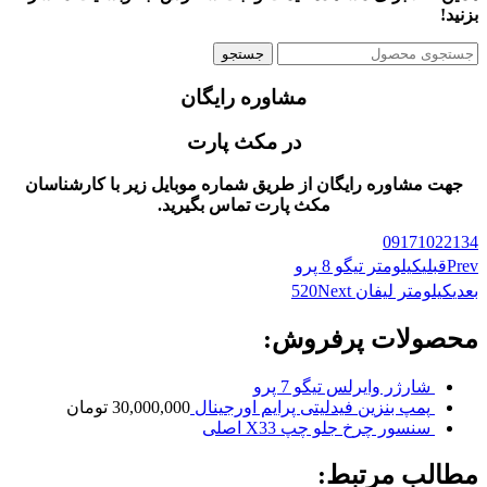
بزنید!
جستجو
مشاوره رایگان
در مکث پارت
جهت مشاوره رایگان از طریق شماره موبایل زیر با کارشناسان
مکث پارت تماس بگیرید.
09171022134
Prev
قبلی
کیلومتر تیگو 8 پرو
بعدی
کیلومتر لیفان 520
Next
محصولات پرفروش:
شارژر وایرلس تیگو 7 پرو
پمپ بنزین فیدلیتی پرایم اورجینال
30,000,000
تومان
سنسور چرخ جلو چپ X33 اصلی
مطالب مرتبط: