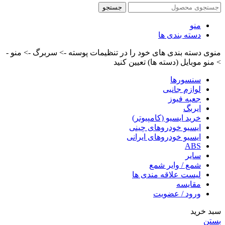
جستجو
منو
دسته بندی ها
منوی دسته بندی های خود را در تنظیمات پوسته -> سربرگ -> منو -
> منو موبایل (دسته ها) تعیین کنید
سنسورها
لوازم جانبی
جعبه فیوز
ایربگ
خرید ایسیو (کامپیوتر)
ایسیو خودروهای چینی
ایسیو خودروهای ایرانی
ABS
سایر
شمع / وایر شمع
لیست علاقه مندی ها
مقایسه
ورود / عضویت
سبد خرید
بستن