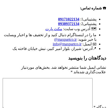
☎️ شماره تماس:
پشتیبانی1:
09171022134
پشتیبانی2:
09389372134
🗺 آدرس وب سایت:
مکث پارت
ما را در اینستاگرام دنبال کنید و از تخفیف ها و اخبار وبسایت
با خبر شوید:
maxpartco.ir@
📧 ایمیل:
info@maxpartco.ir
📍آدرس:
شیراز، بلوار امیر کبیر، نبش خیابان فاخته یک
دیدگاهتان را بنویسید
نشانی ایمیل شما منتشر نخواهد شد.
بخش‌های موردنیاز
علامت‌گذاری شده‌اند
*
دیدگاه
*