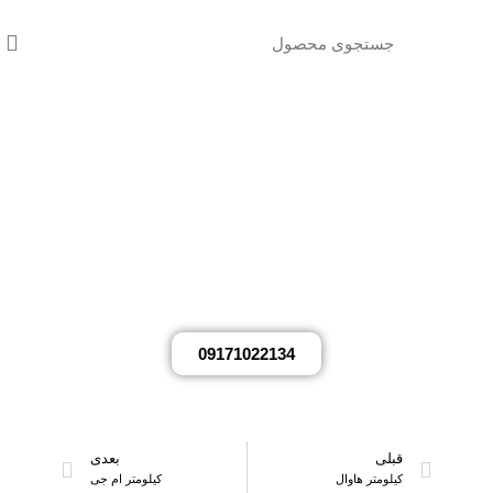
مشاوره رایگان
در مکث پارت
جهت مشاوره رایگان از طریق شماره موبایل
زیر با کارشناسان مکث پارت تماس بگیرید.
09171022134
قبلی
بعدی
کیلومتر هاوال
کیلومتر ام جی