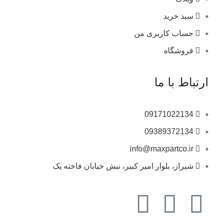
سبد خرید
حساب کاربری من
فروشگاه
ارتباط با ما
09171022134
09389372134
info@maxpartco.ir
شیراز، بلوار امیر کبیر، نبش خیابان فاخته یک