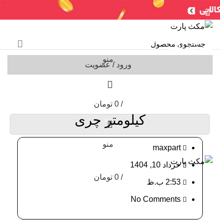
سنسورها
لوازم جانبی
جعبه فیوز
ایربگ
خرید ایسیو (کامپیوتر)
ایسیو خودروهای چینی
ایسیو خودروهای ایرانی
ABS
سایر
شمع / وایر شمع
منو
ورود / عضویت
وبلاگ
خانه
قطعات خودرو
/
0
تومان
کیلومتر چری
0
منو
maxpart
خرداد 10, 1404
/
0
تومان
2:53 ب.ظ
No Comments