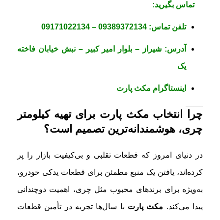
تماس بگیرید:
تلفن تماس:
09389372134
–
09171022134
آدرس:
شیراز – بلوار امیر کبیر – نبش خیابان فاخته
یک
اینستاگرام مکث پارت
چرا انتخاب مکث پارت برای تهیه کیلومتر
چری، هوشمندانه‌ترین تصمیم است؟
در دنیای امروز که قطعات تقلبی و بی‌کیفیت بازار را پر
کرده‌اند، یافتن یک منبع مطمئن برای قطعات یدکی خودرو،
به‌ویژه برای برندهای محبوب مثل چری، اهمیت دوچندانی
پیدا می‌کند.
مکث پارت
با سال‌ها تجربه در تأمین قطعات