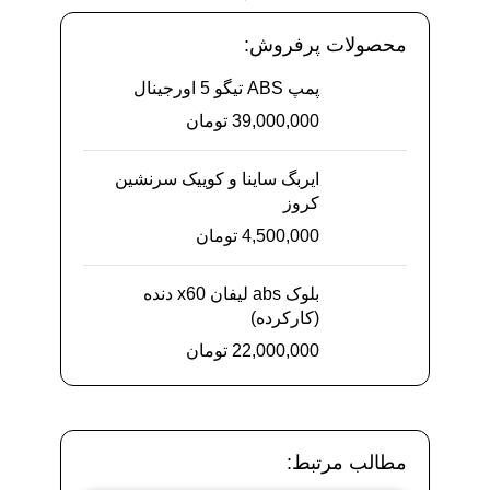
محصولات پرفروش:
پمپ ABS تیگو 5 اورجینال
39,000,000
تومان
ایربگ ساینا و کوییک سرنشین
کروز
4,500,000
تومان
بلوک abs لیفان x60 دنده
(کارکرده)
22,000,000
تومان
مطالب مرتبط: