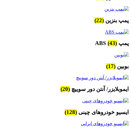
پمپ بنزین
(22)
پمپ ABS
(43)
بوبین
(17)
ایموبلایزر/ آنتن دور سوییچ
(20)
ایسیو خودروهای چینی
(128)