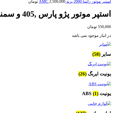
استپر موتور زانتیا 2000 برند AMC
2,500,000
تومان
استپر موتور پژو پارس ,405 و سمند (xu7) برندAMC
550,000
تومان
در انبار موجود نمی باشد
سایر
(58)
یونیت ایربگ
(26)
یونیت ABS
(1)