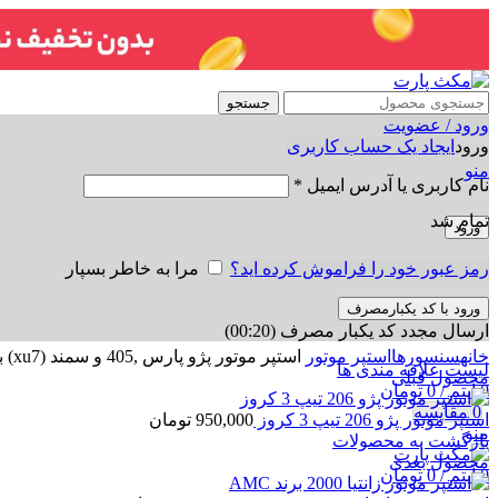
جستجو
ورود / عضویت
ورود
ایجاد یک حساب کاربری
منو
نام کاربری یا آدرس ایمیل
*
تمام شد
ورود
رمز عبور خود را فراموش کرده اید؟
مرا به خاطر بسپار
ورود با کد یکبارمصرف
ارسال مجدد کد یکبار مصرف
(00:
20
)
برای بزرگنمایی کلیک کنید
خانه
سنسورها
استپر موتور
استپر موتور پژو پارس ,405 و سمند (xu7) برندAMC
لیست علاقه مندی ها
محصول قبلی
0
آیتم
/
0
تومان
0
مقایسه
استپر موتور پژو 206 تیپ 3 کروز
950,000
تومان
منو
بازگشت به محصولات
محصول بعدی
0
آیتم
/
0
تومان