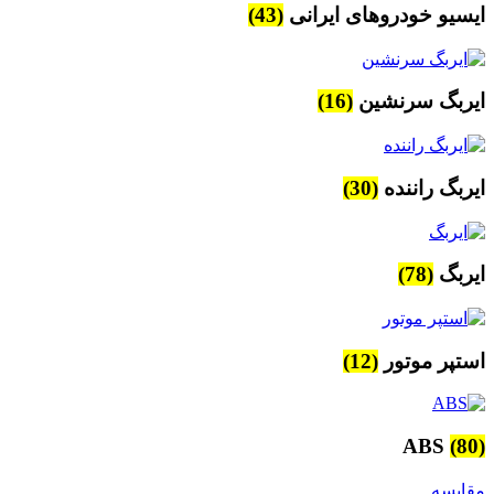
ایسیو خودروهای ایرانی
(43)
ایربگ سرنشین
(16)
ایربگ راننده
(30)
ایربگ
(78)
استپر موتور
(12)
ABS
(80)
مقایسه