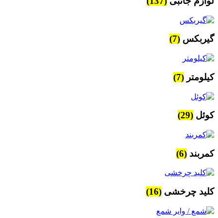
لوازم جانبی
(137)
گیربکس
(7)
کیلومتر
(7)
کوئل
(29)
کمربند
(6)
کلید چرخشی
(16)