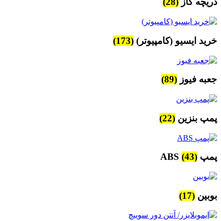
دریچه گاز
(28)
خرید ایسیو (کامپیوتر)
(173)
جعبه فیوز
(89)
پمپ بنزین
(22)
پمپ ABS
(43)
بوبین
(17)