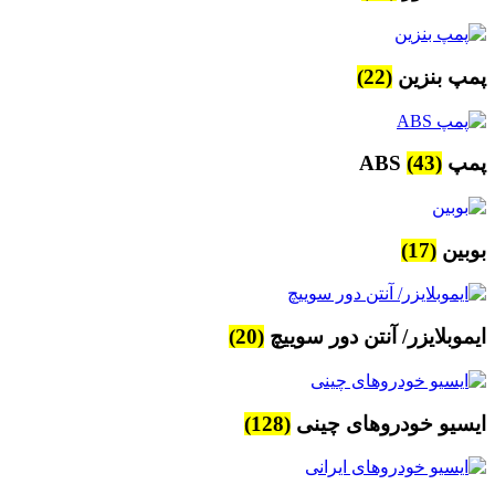
پمپ بنزین
(22)
پمپ ABS
(43)
بوبین
(17)
ایموبلایزر/ آنتن دور سوییچ
(20)
ایسیو خودروهای چینی
(128)