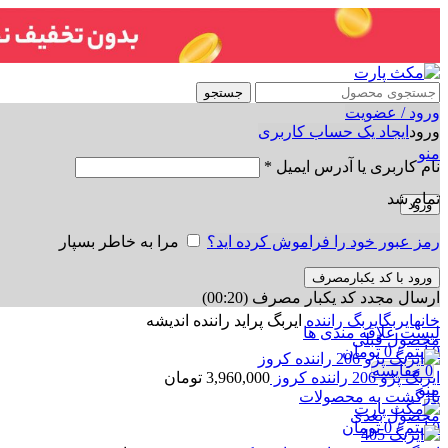
جستجو
ورود / عضویت
ورود
ایجاد یک حساب کاربری
منو
نام کاربری یا آدرس ایمیل
*
تمام شد
ورود
رمز عبور خود را فراموش کرده اید؟
مرا به خاطر بسپار
ورود با کد یکبارمصرف
ارسال مجدد کد یکبار مصرف
(00:
20
)
برای بزرگنمایی کلیک کنید
خانه
ایربگ
ایربگ راننده
ایربگ پراید راننده اندیشه
لیست علاقه مندی ها
محصول قبلی
0
آیتم
/
0
تومان
0
مقایسه
ایربگ پژو 206 راننده کروز
3,960,000
تومان
منو
بازگشت به محصولات
محصول بعدی
0
آیتم
/
0
تومان