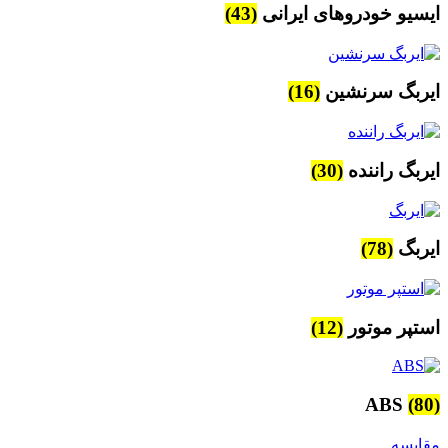
ایسیو خودروهای ایرانی
(43)
ایربگ سرنشین
(16)
ایربگ راننده
(30)
ایربگ
(78)
استپر موتور
(12)
ABS
(80)
مقایسه