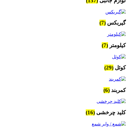
لوازم جانبی
(137)
گیربکس
(7)
کیلومتر
(7)
کوئل
(29)
کمربند
(6)
کلید چرخشی
(16)