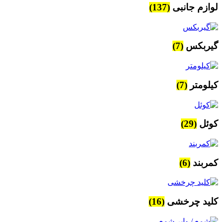
لوازم جانبی
(137)
گیربکس
(7)
کیلومتر
(7)
کوئل
(29)
کمربند
(6)
کلید چرخشی
(16)