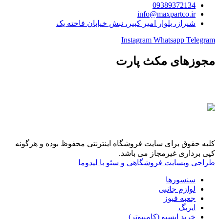
09389372134
info@maxpartco.ir
شیراز، بلوار امیر کبیر، نبش خیابان فاخته یک
Instagram
Whatsapp
Telegram
مجوزهای مکث پارت
کلیه حقوق برای سایت فروشگاه اینترنتی محفوظ بوده و هرگونه
کپی برداری غیرمجاز می باشد.
طراحی وبسایت فروشگاهی و سئو با لیدوما
سنسورها
لوازم جانبی
جعبه فیوز
ایربگ
خرید ایسیو (کامپیوتر)