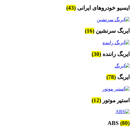
ایسیو خودروهای ایرانی
(43)
ایربگ سرنشین
(16)
ایربگ راننده
(30)
ایربگ
(78)
استپر موتور
(12)
ABS
(80)