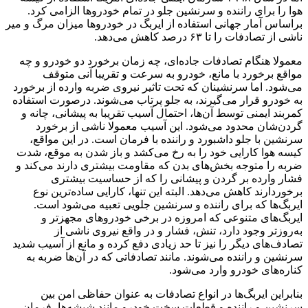
هوا را برای راننده و سرنشین جلو در تمام خودروها الزامی کرد.
براساس آمار جهانی استفاده از ایربگ در خودروها میزان مرگ و میر
ناشی از تصادفات را تا ۶۳ درصد کاهش می‌دهد.
معمولا هنگام تصادفات جاده‌ای، چه زمان برخورد دو خودرو و چه
مواقع برخورد با مانع، خودرو به سرعت و تقریبا آنی متوقف
می‌شود. اما سرنشینان که تحت تاثیر نیروی ضربه‌ وارده از برخورد
به خودرو قرار می‌گیرند، به جلو پرتاب می‌شوند. درصورت استفاده‌
کمربند ایمنی توسط آن‌ها، احتمال آسیب تقریبا به پیشانی، چانه و
گردن‌شان محدود می‌شود. این آسیب معمولا ناشی از برخورد
سرنشین با جلو داشبورد و راننده با فرمان است. در این مواقع،
کیسه‌ هوا کارایی خود را به رخ می‌کشد و باز شدن به موقع، شدت
ضربه را متوجه بخش‌های بدن که مقاومت بیشتری دارند می‌کند و
فشار وارده بر گردن و پیشانی را که از حساسیت بیشتری
برخوردارند کاهش می‌دهد. البته این تنها، کارایی ساده‌ترین نوع
ایربگ‌ها که برای راننده و سرنشین جلویی تعبیه می‌شود است.
ایربگ‌های متنوعی که امروزه در برخی خودروهای مجهز‌تر و
به‌روز‌تر وجود دارد، تنش، فشار و در واقع نیروی ناشی از
تصادف‌های دیگر را نیز تا حد زیادی دفع کرده و مانع از آسیب شدید
سرنشین و راننده می‌شوند. مانند تصادفاتی که در آن‌ها ضربه به
کناره‌های خودرو وارد می‌شود.
بنابراین ایربگ‌ها در انواع تصادفات به عنوان حفاظی امن بین
سرنشین و راننده و قطعات سخت خودرو مانند شیشه‌ها، فرمان،