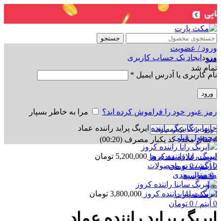
جستجو
ورود / عضویت
ورود
ایجاد یک حساب کاربری
منو
تمام شد
نام کاربری یا آدرس ایمیل
*
ورود
رمز عبور خود را فراموش کرده اید؟
مرا به خاطر بسپار
برای بزرگنمایی کلیک کنید
خانه
ایربگ
ایربگ راننده
ایربگ پراید راننده عماد
ورود با کد یکبارمصرف
محصول قبلی
ارسال مجدد کد یکبار مصرف
(00:
20
)
ایربگ رانا راننده کروز
5,200,000
تومان
لیست علاقه مندی ها
بازگشت به محصولات
0
آیتم
/
0
تومان
محصول بعدی
0
مقایسه
منو
ایربگ ساینا راننده کروز
3,800,000
تومان
0
آیتم
/
0
تومان
ایربگ پراید راننده عماد