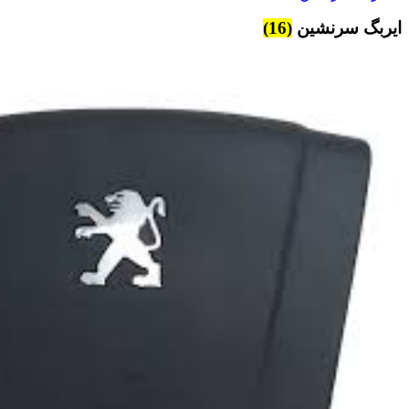
ایربگ سرنشین
(16)