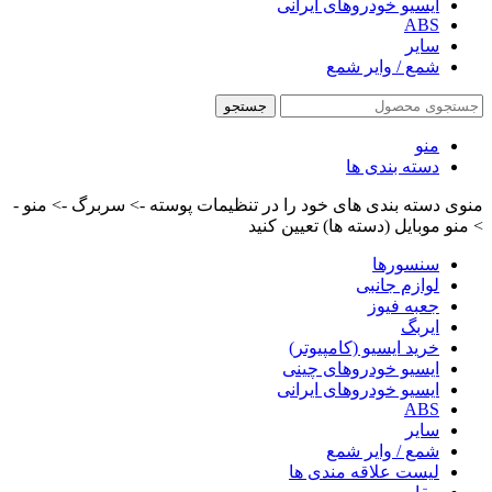
ایسیو خودروهای ایرانی
ABS
سایر
شمع / وایر شمع
جستجو
منو
دسته بندی ها
منوی دسته بندی های خود را در تنظیمات پوسته -> سربرگ -> منو -
> منو موبایل (دسته ها) تعیین کنید
سنسورها
لوازم جانبی
جعبه فیوز
ایربگ
خرید ایسیو (کامپیوتر)
ایسیو خودروهای چینی
ایسیو خودروهای ایرانی
ABS
سایر
شمع / وایر شمع
لیست علاقه مندی ها