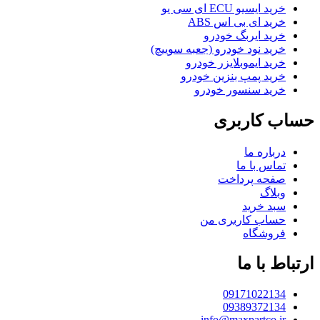
خرید ایسیو ECU ای سی یو
خرید ای بی اس ABS
خرید ایربگ خودرو
خرید نود خودرو (جعبه سوییچ)
خرید ایموبلایزر خودرو
خرید پمپ بنزین خودرو
خرید سنسور خودرو
حساب کاربری
درباره ما
تماس با ما
صفحه پرداخت
وبلاگ
سبد خرید
حساب کاربری من
فروشگاه
ارتباط با ما
09171022134
09389372134
info@maxpartco.ir