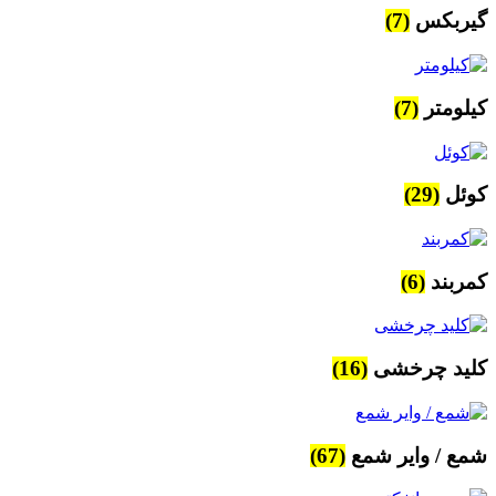
گیربکس
(7)
کیلومتر
(7)
کوئل
(29)
کمربند
(6)
کلید چرخشی
(16)
شمع / وایر شمع
(67)