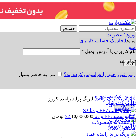
جستجو
ورود / عضویت
ورود
ایجاد یک حساب کاربری
منو
نام کاربری یا آدرس ایمیل
*
تمام شد
ورود
رمز عبور خود را فراموش کرده اید؟
مرا به خاطر بسپار
برای بزرگنمایی کلیک کنید
لیست علاقه مندی ها
خانه
ایربگ
ایربگ راننده
ایربگ پراید راننده کروز
0
آیتم
/
0
تومان
محصول قبلی
0
مقایسه
منو
ایسیو سمندEF7 و دنا S2
10,000,000
تومان
بازگشت به محصولات
0
آیتم
/
0
تومان
محصول بعدی