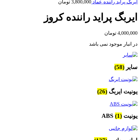
ایربگ پراید راننده عماد
3,800,000
تومان
ایربگ پراید راننده کروز
4,000,000
تومان
در انبار موجود نمی باشد
سایر
(58)
یونیت ایربگ
(26)
یونیت ABS
(1)