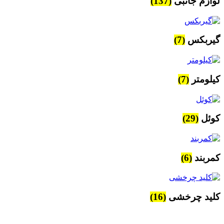
لوازم جانبی
(137)
گیربکس
(7)
کیلومتر
(7)
کوئل
(29)
کمربند
(6)
کلید چرخشی
(16)