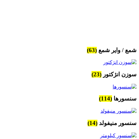
شمع / وایر شمع
(63)
سوزن انژکتور
(23)
سنسورها
(114)
سنسور منیفولد
(14)