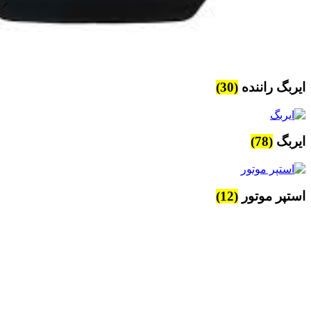
ایربگ راننده
(30)
ایربگ
(78)
استپر موتور
(12)