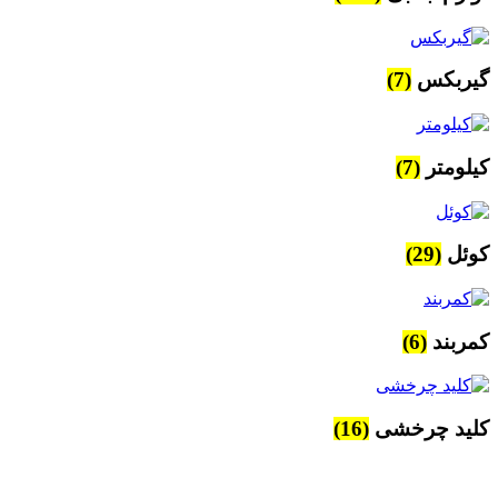
گیربکس
(7)
کیلومتر
(7)
کوئل
(29)
کمربند
(6)
کلید چرخشی
(16)