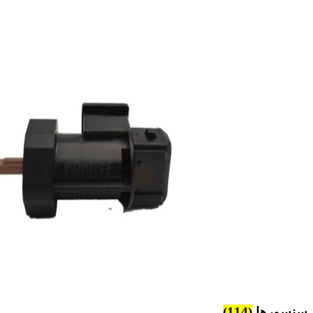
سنسورها
(114)