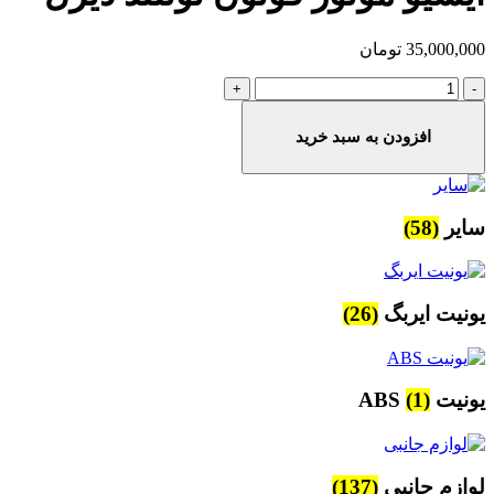
35,000,000
تومان
ایسیو
موتور
فوتون
افزودن به سبد خرید
تونلند
دیزل
عدد
سایر
(58)
یونیت ایربگ
(26)
یونیت ABS
(1)
لوازم جانبی
(137)