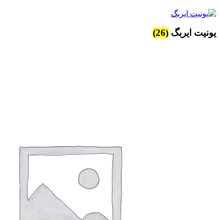
یونیت ایربگ
(26)