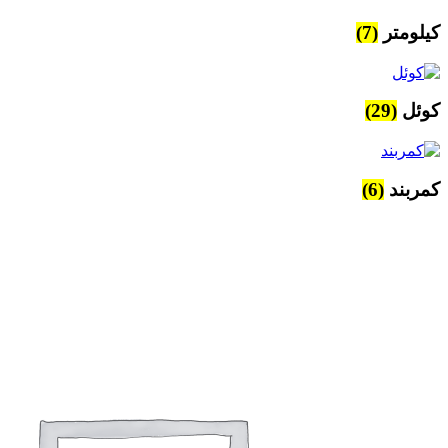
کیلومتر
(7)
کوئل
(29)
کمربند
(6)