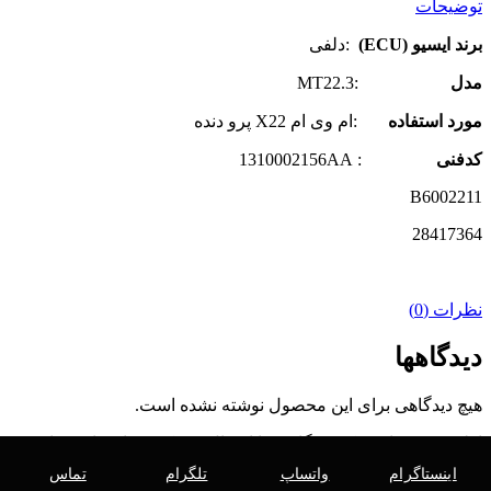
توضیحات
برند ایسیو (ECU)
:دلفی
مدل
:MT22.3
مورد استفاده
:ام وی ام X22 پرو دنده
کدفنی
: 1310002156AA
B6002211
28417364
نظرات (0)
دیدگاهها
هیچ دیدگاهی برای این محصول نوشته نشده است.
اولین نفری باشید که دیدگاهی را ارسال می کنید برای “ایسیو ام وی
ام X22 پرو دنده دلفی”
اینستاگرام
واتساپ
تلگرام
تماس