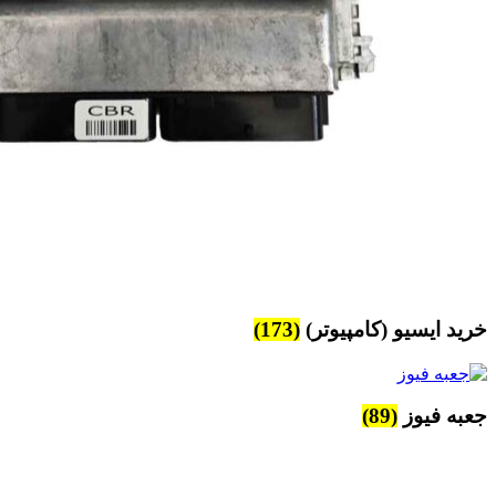
خرید ایسیو (کامپیوتر)
(173)
جعبه فیوز
(89)