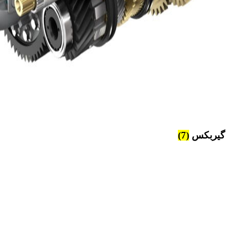
گیربکس
(7)