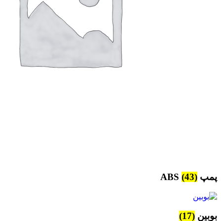
پمپ ABS
(43)
بوبین
(17)