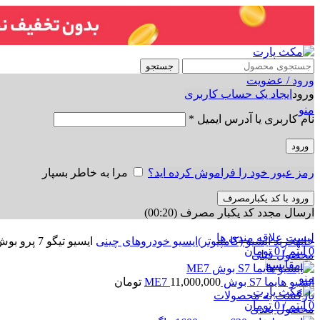
جستجو
ورود / عضویت
ورود
ایجاد یک حساب کاربری
منو
نام کاربری یا آدرس ایمیل
*
ورود
رمز عبور خود را فراموش کرده اید؟
مرا به خاطر بسپار
ورود با کد یکبارمصرف
ارسال مجدد کد یکبار مصرف
(00:
20
)
برای بزرگنمایی کلیک کنید
لیست علاقه مندی ها
خانه
خرید ایسیو (کامپیوتر)
ایسیو خودروهای چینی
ایسیو تیگو 7 پرو بوش ME17
0
آیتم
/
0
تومان
محصول قبلی
0
مقایسه
منو
ایسیو هایما S7 بوش ME7
11,000,000
تومان
بازگشت به محصولات
0
آیتم
/
0
تومان
محصول بعدی