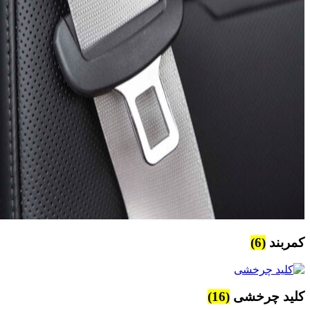
کمربند
(6)
کلید چرخشی
(16)