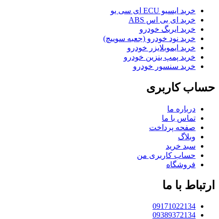
خرید ایسیو ECU ای سی یو
خرید ای بی اس ABS
خرید ایربگ خودرو
خرید نود خودرو (جعبه سوییچ)
خرید ایموبلایزر خودرو
خرید پمپ بنزین خودرو
خرید سنسور خودرو
حساب کاربری
درباره ما
تماس با ما
صفحه پرداخت
وبلاگ
سبد خرید
حساب کاربری من
فروشگاه
ارتباط با ما
09171022134
09389372134