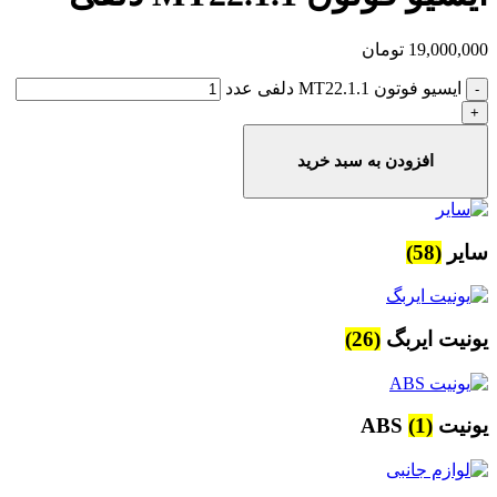
19,000,000
تومان
ایسیو فوتون MT22.1.1 دلفی عدد
افزودن به سبد خرید
سایر
(58)
یونیت ایربگ
(26)
یونیت ABS
(1)