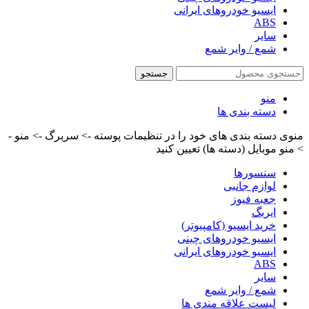
ایسیو خودروهای ایرانی
ABS
سایر
شمع / وایر شمع
جستجو
منو
دسته بندی ها
منوی دسته بندی های خود را در تنظیمات پوسته -> سربرگ -> منو -
> منو موبایل (دسته ها) تعیین کنید
سنسورها
لوازم جانبی
جعبه فیوز
ایربگ
خرید ایسیو (کامپیوتر)
ایسیو خودروهای چینی
ایسیو خودروهای ایرانی
ABS
سایر
شمع / وایر شمع
لیست علاقه مندی ها