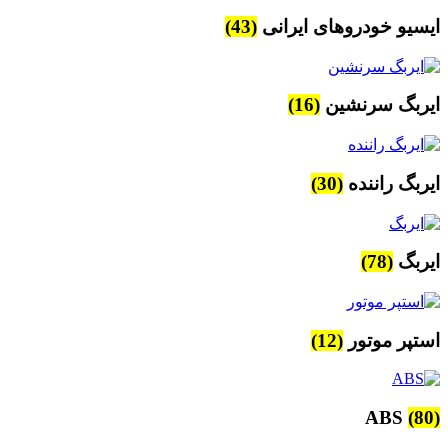
ایسیو خودروهای ایرانی
(43)
ایربگ سرنشین
(16)
ایربگ راننده
(30)
ایربگ
(78)
استپر موتور
(12)
ABS
(80)