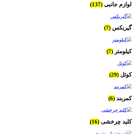
لوازم جانبی
(137)
گیربکس
(7)
کیلومتر
(7)
کوئل
(29)
کمربند
(6)
کلید چرخشی
(16)