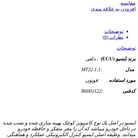
مقایسه
افزودن به علاقه مندی
توضیحات
نظرات (0)
توضیحات
برند ایسیو (ECU)
: دلفی
مدل
:MT22.1.1
مورد استفاده
:فوتون
کدفنی
:B6001122
ایسیو در اصل یک نوع کامپیوتر کوچک بهینه سازی شده و نصب شده
در داخل خودرو میباشد که آن را مغز متفکر و حافظه خودرو
میدانند. وظیفه اصلی ایسیو کنترل الکترونیکی عملکرد و هماهنگی